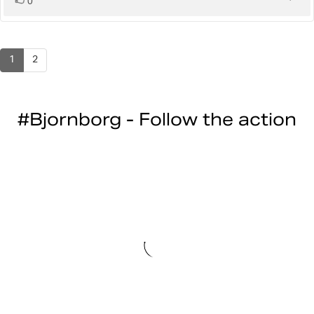
0
ylöspäin
1
2
#Bjornborg - Follow the action