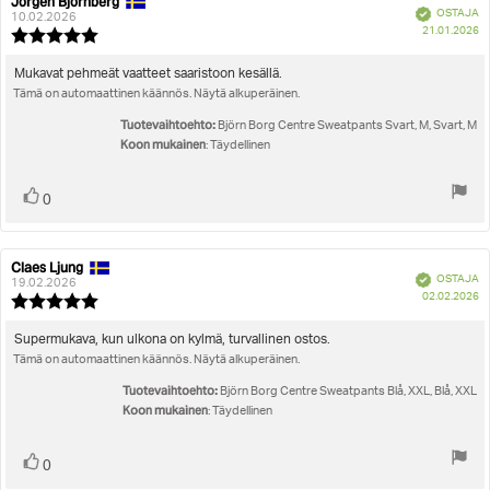
Jörgen Björnberg
Arvostelun
Arvostelun
Vahvistettu
OSTAJA
kirjoittaja:
päivämäärä:
10.02.2026
O
21.01.2026
Arvostelun
pä
luokitus:
5.0
Arvostelun
Mukavat pehmeät vaatteet saaristoon kesällä.
5:sta
Tämä on automaattinen käännös. Näytä alkuperäinen.
teksti:
tähdestä
Tuotevaihtoehto:
Björn Borg Centre Sweatpants Svart, M, Svart, M
Koon mukainen
: Täydellinen
Äänestä
Ääni(et)
0
ylöspäin
Claes Ljung
Arvostelun
Arvostelun
Vahvistettu
OSTAJA
kirjoittaja:
päivämäärä:
19.02.2026
O
02.02.2026
Arvostelun
pä
luokitus:
5.0
Arvostelun
Supermukava, kun ulkona on kylmä, turvallinen ostos.
5:sta
Tämä on automaattinen käännös. Näytä alkuperäinen.
teksti:
tähdestä
Tuotevaihtoehto:
Björn Borg Centre Sweatpants Blå, XXL, Blå, XXL
Koon mukainen
: Täydellinen
Äänestä
Ääni(et)
0
ylöspäin