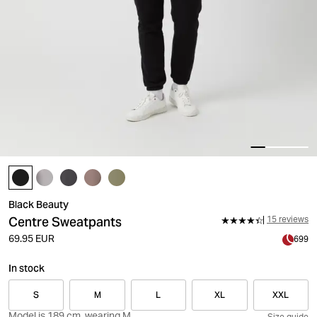
Black Beauty
Centre Sweatpants
15 reviews
69.95 EUR
699
In stock
S
M
L
XL
XXL