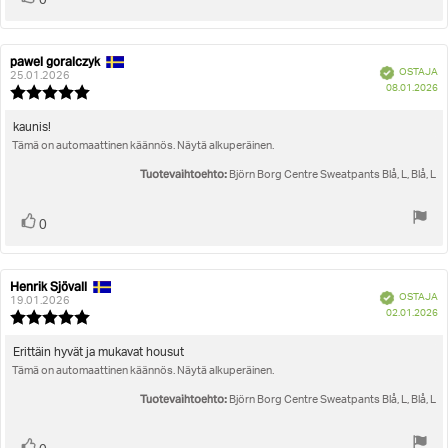
0
ylöspäin
pawel goralczyk
Arvostelun
Arvostelun
Vahvistettu
OSTAJA
kirjoittaja:
päivämäärä:
25.01.2026
O
08.01.2026
Arvostelun
pä
luokitus:
5.0
Arvostelun
kaunis!
5:sta
Tämä on automaattinen käännös. Näytä alkuperäinen.
teksti:
tähdestä
Tuotevaihtoehto:
Björn Borg Centre Sweatpants Blå, L, Blå, L
Äänestä
Ääni(et)
0
ylöspäin
Henrik Sjövall
Arvostelun
Arvostelun
Vahvistettu
OSTAJA
kirjoittaja:
päivämäärä:
19.01.2026
O
02.01.2026
Arvostelun
pä
luokitus:
5.0
Arvostelun
Erittäin hyvät ja mukavat housut
5:sta
Tämä on automaattinen käännös. Näytä alkuperäinen.
teksti:
tähdestä
Tuotevaihtoehto:
Björn Borg Centre Sweatpants Blå, L, Blå, L
Äänestä
Ääni(et)