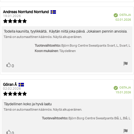
Andreas Norrlund Norrlund
Arvostelun
Arvostelun
Vahvistettu
OSTAJA
kirjoittaja:
päivämäärä:
19.01.2026
O
02.01.2026
Arvostelun
pä
luokitus:
5.0
Arvostelun
Todella kauniita, tyylikkäitä.. Käytän niitä joka päivä. Jokaisen pennin arvoisia.
5:sta
Tämä on automaattinen käännös. Näytä alkuperäinen.
teksti:
tähdestä
Tuotevaihtoehto:
Björn Borg Centre Sweatpants Svart, L, Svart, L
Koon mukainen
: Täydellinen
Äänestä
Ääni(et)
0
ylöspäin
Göran Å
Arvostelun
Arvostelun
Vahvistettu
OSTAJA
kirjoittaja:
päivämäärä:
02.02.2026
O
15.01.2026
Arvostelun
pä
luokitus:
5.0
Arvostelun
Täydellinen koko ja hyvä laatu
5:sta
Tämä on automaattinen käännös. Näytä alkuperäinen.
teksti:
tähdestä
Tuotevaihtoehto:
Björn Borg Centre Sweatpants Blå, L, Blå, L
Äänestä
Ääni(et)
0