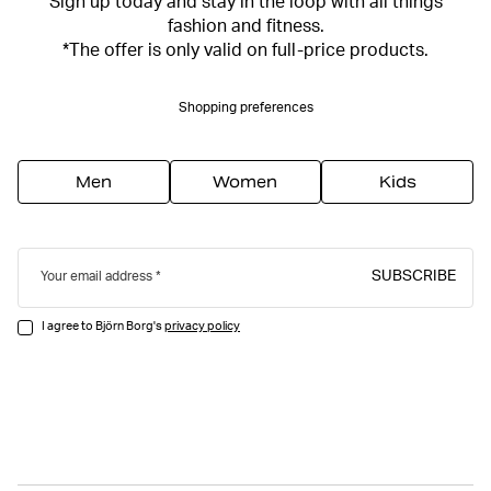
Sign up today and stay in the loop with all things
fashion and fitness.
*The offer is only valid on full-price products.
Shopping preferences
Men
Women
Kids
SUBSCRIBE
Your email address
I agree to Björn Borg's
privacy policy