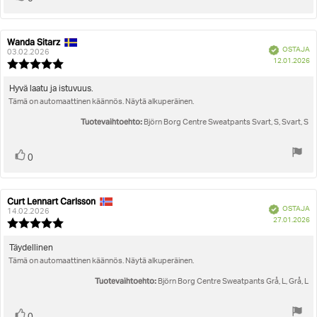
ylöspäin
Wanda Sitarz
Arvostelun
Arvostelun
Vahvistettu
OSTAJA
kirjoittaja:
päivämäärä:
03.02.2026
O
12.01.2026
Arvostelun
pä
luokitus:
5.0
Arvostelun
Hyvä laatu ja istuvuus.
5:sta
Tämä on automaattinen käännös. Näytä alkuperäinen.
teksti:
tähdestä
Tuotevaihtoehto:
Björn Borg Centre Sweatpants Svart, S, Svart, S
Äänestä
Ääni(et)
0
ylöspäin
Curt Lennart Carlsson
Arvostelun
Arvostelun
Vahvistettu
OSTAJA
kirjoittaja:
päivämäärä:
14.02.2026
O
27.01.2026
Arvostelun
pä
luokitus:
5.0
Arvostelun
Täydellinen
5:sta
Tämä on automaattinen käännös. Näytä alkuperäinen.
teksti:
tähdestä
Tuotevaihtoehto:
Björn Borg Centre Sweatpants Grå, L, Grå, L
Äänestä
Ääni(et)