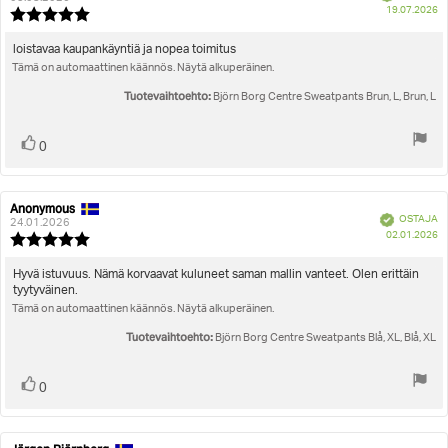
O
Koon mukainen
19.07.2026
Arvostelun
pä
luokitus:
5.0
Arvostelun
loistavaa kaupankäyntiä ja nopea toimitus
5:sta
Tämä on automaattinen käännös. Näytä alkuperäinen.
teksti:
tähdestä
Tuotevaihtoehto:
Björn Borg Centre Sweatpants Brun, L, Brun, L
Äänestä
Ääni(et)
0
ylöspäin
Anonymous
Arvostelun
Arvostelun
Vahvistettu
OSTAJA
kirjoittaja:
päivämäärä:
24.01.2026
O
02.01.2026
Arvostelun
pä
luokitus:
5.0
Arvostelun
Hyvä istuvuus. Nämä korvaavat kuluneet saman mallin vanteet. Olen erittäin
5:sta
tyytyväinen.
teksti:
tähdestä
Tämä on automaattinen käännös. Näytä alkuperäinen.
Tuotevaihtoehto:
Björn Borg Centre Sweatpants Blå, XL, Blå, XL
Äänestä
Ääni(et)
0
ylöspäin