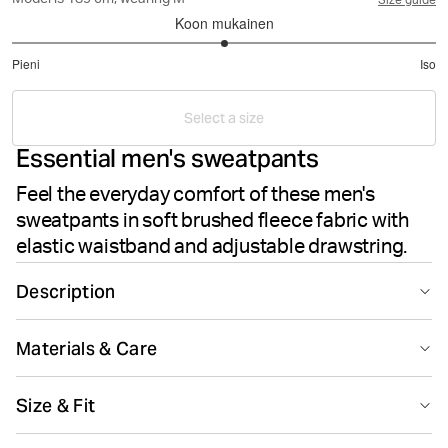
Model is 189 cm, wearing M
Size guide
Koon mukainen
3
Pieni
Iso
/
Perustuu
5
17
Select a size
ääneen
Essential men's sweatpants
Feel the everyday comfort of these men's
sweatpants in soft brushed fleece fabric with
elastic waistband and adjustable drawstring.
Description
These black Centre Relaxed Sweatpants for men are
Materials & Care
made from soft cotton and polyester fleece that's
brushed inside and mechanically stretched. They
80% Cotton 20% Polyester
feature a regular fit with an elastic waistband and
Size & Fit
Made in: China(CN)
drawstring for easy adjustment, plus convenient side
pockets and a folded hem with internal elastic cuffs.