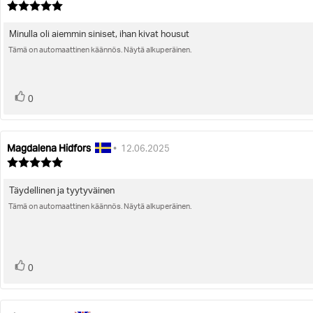
kirjoittaja:
päivämäärä:
Arvostelun
luokitus:
5.0
Minulla oli aiemmin siniset, ihan kivat housut
Arvostelun
5:sta
tähdestä
Tämä on automaattinen käännös. Näytä alkuperäinen.
teksti:
Ääni(et)
Äänestä
0
ylöspäin
Magdalena Hidfors
Arvostelun
Arvostelun
•
12.06.2025
kirjoittaja:
päivämäärä:
Arvostelun
luokitus:
5.0
Täydellinen ja tyytyväinen
Arvostelun
5:sta
tähdestä
Tämä on automaattinen käännös. Näytä alkuperäinen.
teksti:
Ääni(et)
Äänestä
0
ylöspäin