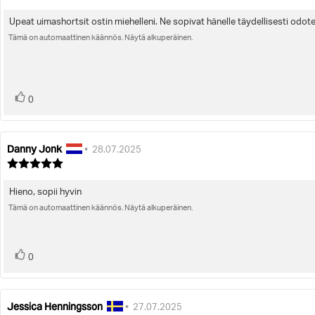
luokitus:
5.0
Upeat uimashortsit ostin miehelleni. Ne sopivat hänelle täydellisesti odote
Arvostelun
5:sta
tähdestä
Tämä on automaattinen käännös. Näytä alkuperäinen.
teksti:
Ääni(et)
Äänestä
0
ylöspäin
Danny Jonk
Arvostelun
Arvostelun
•
28.07.2025
kirjoittaja:
päivämäärä:
Arvostelun
luokitus:
5.0
Hieno, sopii hyvin
Arvostelun
5:sta
tähdestä
Tämä on automaattinen käännös. Näytä alkuperäinen.
teksti:
Ääni(et)
Äänestä
0
ylöspäin
Jessica Henningsson
Arvostelun
Arvostelun
•
27.07.2025