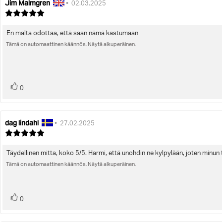
Jim Malmgren
Arvostelun
Arvostelun
•
02.03.2025
kirjoittaja:
päivämäärä:
Arvostelun
luokitus:
5.0
En malta odottaa, että saan nämä kastumaan
Arvostelun
5:sta
tähdestä
Tämä on automaattinen käännös. Näytä alkuperäinen.
teksti:
Ääni(et)
Äänestä
0
ylöspäin
dag lindahl
Arvostelun
Arvostelun
•
27.02.2025
kirjoittaja:
päivämäärä:
Arvostelun
luokitus:
5.0
Täydellinen mitta, koko 5/5. Harmi, että unohdin ne kylpylään, joten minun
Arvostelun
5:sta
tähdestä
Tämä on automaattinen käännös. Näytä alkuperäinen.
teksti:
Ääni(et)
Äänestä
0
ylöspäin