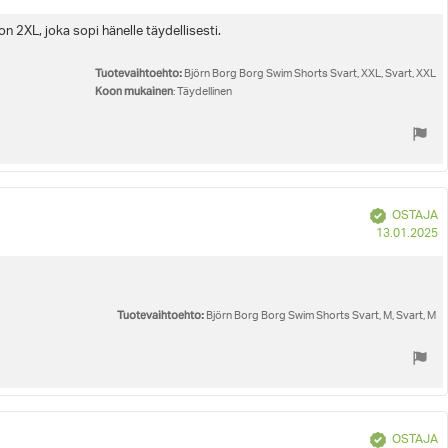
p
n 2XL, joka sopi hänelle täydellisesti.
Tuotevaihtoehto:
Björn Borg Borg Swim Shorts Svart, XXL, Svart, XXL
Koon mukainen
: Täydellinen
Vahvistettu
OSTAJA
O
13.01.2025
p
Tuotevaihtoehto:
Björn Borg Borg Swim Shorts Svart, M, Svart, M
Vahvistettu
OSTAJA