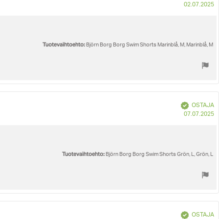
O
02.07.2025
p
Tuotevaihtoehto:
Björn Borg Borg Swim Shorts Marinblå, M, Marinblå, M
Vahvistettu
OSTAJA
O
07.07.2025
p
Tuotevaihtoehto:
Björn Borg Borg Swim Shorts Grön, L, Grön, L
Vahvistettu
OSTAJA