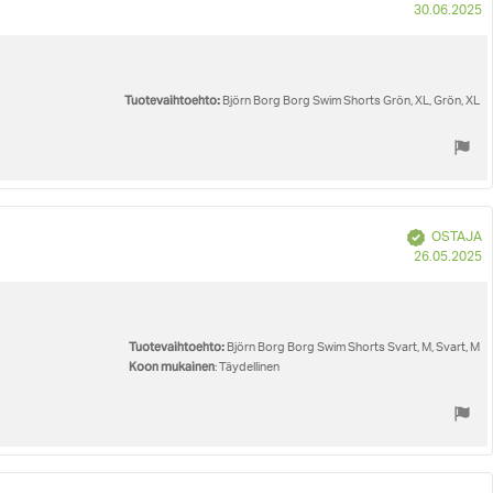
O
30.06.2025
p
Tuotevaihtoehto:
Björn Borg Borg Swim Shorts Grön, XL, Grön, XL
Vahvistettu
OSTAJA
O
26.05.2025
p
Tuotevaihtoehto:
Björn Borg Borg Swim Shorts Svart, M, Svart, M
Koon mukainen
: Täydellinen