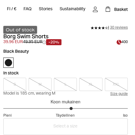
Basket
FI
/
€
FAQ
Stories
Sustainability
30 reviews
Out of stock
Borg Swim Shorts
-20%
39.96 EUR
49.95 EUR
400
Black Beauty
In stock
S
M
L
XL
XXL
Model is 185 cm, wearing M
Size guide
Koon mukainen
3.181818181818182
Pieni
Täydellinen
Iso
/
Perustuu
5
Select a size
33
ääneen