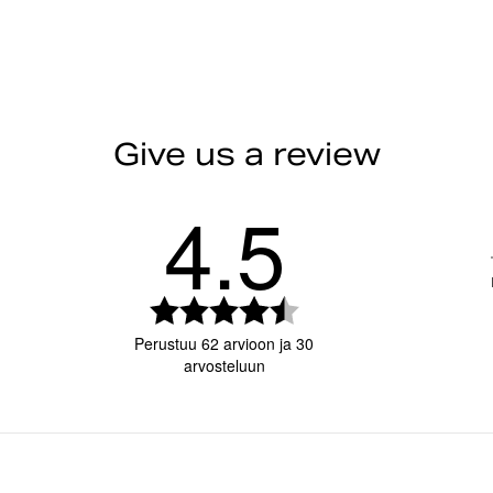
for easy adjustment and a la
30-day return policy
– easi
Do not bleach
Items must be in their orig
Recycled quick-drying fa
R
For more details, visit our
Regular fit
Sign in to see your return rate
Mesh inner pants
Do not tumble
Side pockets with Velcro
Give us a review
Elastic and drawcord ar
Item number: 9999-1346_90651
4.5
Machine wash 30°
Men
Sports Clothing
Swimwe
Arvio
4.5
Perustuu 62 arvioon ja 30
5:sta
arvosteluun
tähdestä
rvosana
Kuvat
Koon mukai