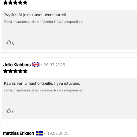
kirjoittaja:
päivämäärä:
Arvostelun
luokitus:
5.0
Tyylikkäät ja mukavat uimashortsit
Arvostelun
5:sta
tähdestä
Tämä on automaattinen käännös. Näytä alkuperäinen.
teksti:
Ääni(et)
Äänestä
0
ylöspäin
Jelle Klabbers
Arvostelun
Arvostelun
•
26.07.2025
kirjoittaja:
päivämäärä:
Arvostelun
luokitus:
5.0
Kaunis väri uimashortseille. Hyvä istuvuus.
Arvostelun
5:sta
tähdestä
Tämä on automaattinen käännös. Näytä alkuperäinen.
teksti:
Ääni(et)
Äänestä
0
ylöspäin
mathias Erikson
Arvostelun
Arvostelun
•
19.07.2025