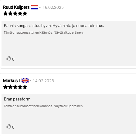
Ruud Kuijpers
Arvostelun
Arvostelun
•
16.02.2025
kirjoittaja:
päivämäärä:
Arvostelun
luokitus:
5.0
Kaunis kangas, istuu hyvin. Hyvä hinta ja nopea toimitus.
Arvostelun
5:sta
tähdestä
Tämä on automaattinen käännös. Näytä alkuperäinen.
teksti:
Ääni(et)
Äänestä
0
ylöspäin
Markus I
Arvostelun
Arvostelun
•
14.02.2025
kirjoittaja:
päivämäärä:
Arvostelun
luokitus:
5.0
Bran passform
Arvostelun
5:sta
tähdestä
Tämä on automaattinen käännös. Näytä alkuperäinen.
teksti:
Ääni(et)
Äänestä
0
ylöspäin