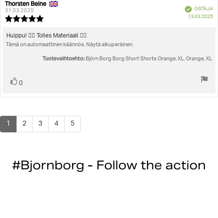
Thorsten Beine
Arvostelun
Arvostelun
Vahvistettu
OSTAJA
kirjoittaja:
päivämäärä:
31.03.2025
O
13.03.2025
Arvostelun
pä
luokitus:
5.0
Arvostelun
Huippu! 👍🏻 Tolles Materiaali 👌🏻
5:sta
Tämä on automaattinen käännös. Näytä alkuperäinen.
teksti:
tähdestä
Tuotevaihtoehto:
Björn Borg Borg Short Shorts Orange, XL, Orange, XL
Äänestä
Ääni(et)
0
ylöspäin
1
2
3
4
5
#Bjornborg - Follow the action