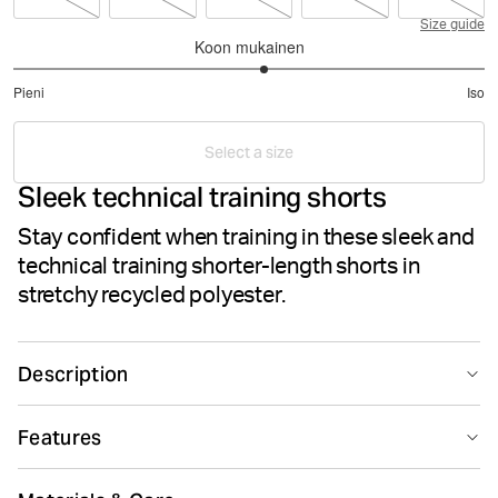
Size guide
Koon mukainen
3.133333333333333
Pieni
Iso
/
Perustuu
5
45
Select a size
ääneen
Sleek technical training shorts
Stay confident when training in these sleek and
technical training shorter-length shorts in
stretchy recycled polyester.
Description
The Björn Borg Borg Short Shorts are sleek and
Features
technical training shorts made from recycled polyester
stretch quality fabric with jersey fabric between the
Suitable for sport
Quick drying
legs. They are regular fit with a short leg length, and