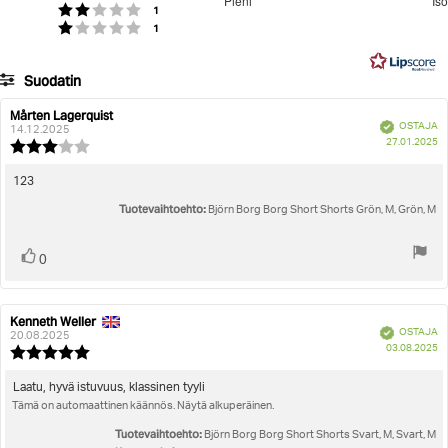
Pieni
Iso
Äänet
/
Arvio 2 5:sta tähdestä
1
Perustuu
Äänet
Arvio 1 5:sta tähdestä
1
5
45
ääneen
Suodatin
Arvosana
Kuvat
Mårten Lagerquist
Arvostelun
Arvostelun
Vahvistettu
OSTAJA
kirjoittaja:
päivämäärä:
14.12.2025
O
Koon mukainen
27.01.2025
Arvostelun
pä
luokitus:
3.0
Arvostelun
123
5:sta
teksti:
Tuotevaihtoehto:
tähdestä
Björn Borg Borg Short Shorts Grön, M, Grön, M
Äänestä
Ääni(et)
0
ylöspäin
Kenneth Weller
Arvostelun
Arvostelun
Vahvistettu
OSTAJA
kirjoittaja:
päivämäärä:
20.08.2025
O
03.08.2025
Arvostelun
pä
luokitus:
5.0
Arvostelun
Laatu, hyvä istuvuus, klassinen tyyli
5:sta
Tämä on automaattinen käännös. Näytä alkuperäinen.
teksti:
tähdestä
Tuotevaihtoehto:
Björn Borg Borg Short Shorts Svart, M, Svart, M