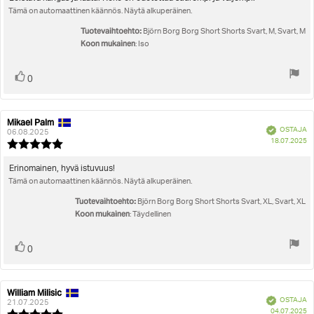
5:sta
Tämä on automaattinen käännös. Näytä alkuperäinen.
teksti:
tähdestä
Tuotevaihtoehto:
Björn Borg Borg Short Shorts Svart, M, Svart, M
Koon mukainen
: Iso
Äänestä
Ääni(et)
0
ylöspäin
Mikael Palm
Arvostelun
Arvostelun
Vahvistettu
OSTAJA
kirjoittaja:
päivämäärä:
06.08.2025
O
18.07.2025
Arvostelun
pä
luokitus:
5.0
Arvostelun
Erinomainen, hyvä istuvuus!
5:sta
Tämä on automaattinen käännös. Näytä alkuperäinen.
teksti:
tähdestä
Tuotevaihtoehto:
Björn Borg Borg Short Shorts Svart, XL, Svart, XL
Koon mukainen
: Täydellinen
Äänestä
Ääni(et)
0
ylöspäin
William Milisic
Arvostelun
Arvostelun
Vahvistettu
OSTAJA
kirjoittaja:
päivämäärä:
21.07.2025
O
04.07.2025