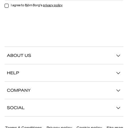
I agree to Björn Borg's
privacy policy
ABOUT US
Our story
HELP
Sustainability
Contact us
Stories
COMPANY
FAQ
Stores
Work with us
Return/Claim
SOCIAL
Press
My account
Instagram
Corporate information
Terms & Conditions
Privacy policy
Cookie policy
Site map