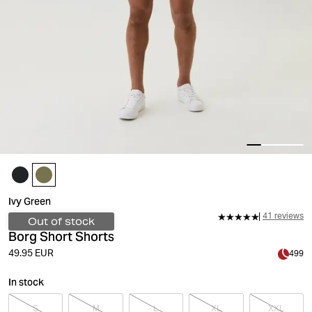
Ivy Green
41 reviews
Out of stock
Borg Short Shorts
49.95 EUR
499
In stock
S
M
L
XL
XXL