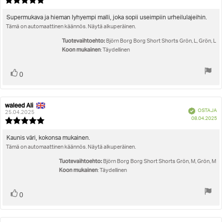
Arvostelun
pä
luokitus:
5.0
Arvostelun
Supermukava ja hieman lyhyempi malli, joka sopii useimpiin urheilulajeihin.
5:sta
Tämä on automaattinen käännös. Näytä alkuperäinen.
teksti:
tähdestä
Tuotevaihtoehto:
Björn Borg Borg Short Shorts Grön, L, Grön, L
Koon mukainen
: Täydellinen
Äänestä
Ääni(et)
0
ylöspäin
waleed Ali
Arvostelun
Arvostelun
Vahvistettu
OSTAJA
kirjoittaja:
päivämäärä:
25.04.2025
O
08.04.2025
Arvostelun
pä
luokitus:
5.0
Arvostelun
Kaunis väri, kokonsa mukainen.
5:sta
Tämä on automaattinen käännös. Näytä alkuperäinen.
teksti:
tähdestä
Tuotevaihtoehto:
Björn Borg Borg Short Shorts Grön, M, Grön, M
Koon mukainen
: Täydellinen
Äänestä
Ääni(et)
0
ylöspäin