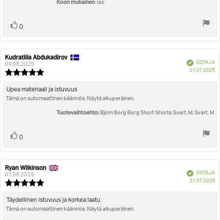
Koon mukainen
: Iso
Äänestä
Ääni(et)
0
ylöspäin
Kudratilla Abdukadirov
Arvostelun
Arvostelun
Vahvistettu
OSTAJA
kirjoittaja:
päivämäärä:
09.08.2025
O
21.07.2025
Arvostelun
pä
luokitus:
5.0
Arvostelun
Upea materiaali ja istuvuus
5:sta
Tämä on automaattinen käännös. Näytä alkuperäinen.
teksti:
tähdestä
Tuotevaihtoehto:
Björn Borg Borg Short Shorts Svart, M, Svart, M
Äänestä
Ääni(et)
0
ylöspäin
Ryan Wilkinson
Arvostelun
Arvostelun
Vahvistettu
OSTAJA
kirjoittaja:
päivämäärä:
07.08.2025
O
21.07.2025
Arvostelun
pä
luokitus:
5.0
Arvostelun
Täydellinen istuvuus ja korkea laatu.
5:sta
Tämä on automaattinen käännös. Näytä alkuperäinen.
teksti:
tähdestä