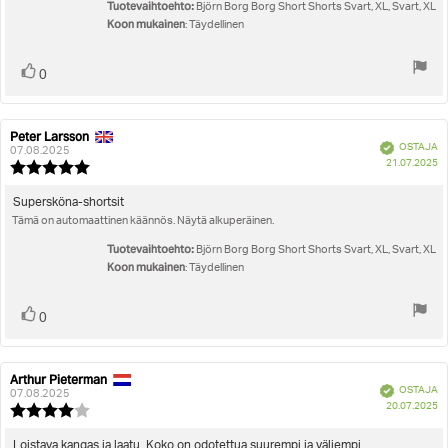
Tuotevaihtoehto:
Björn Borg Borg Short Shorts Svart, XL, Svart, XL
Koon mukainen
: Täydellinen
Äänestä
Ääni(et)
0
ylöspäin
Peter Larsson
Arvostelun
Arvostelun
Vahvistettu
OSTAJA
kirjoittaja:
päivämäärä:
07.08.2025
O
21.07.2025
Arvostelun
pä
luokitus:
5.0
Arvostelun
Supersköna-shortsit
5:sta
Tämä on automaattinen käännös. Näytä alkuperäinen.
teksti:
tähdestä
Tuotevaihtoehto:
Björn Borg Borg Short Shorts Svart, XL, Svart, XL
Koon mukainen
: Täydellinen
Äänestä
Ääni(et)
0
ylöspäin
Arthur Pieterman
Arvostelun
Arvostelun
Vahvistettu
OSTAJA
kirjoittaja:
päivämäärä:
07.08.2025
O
20.07.2025
Arvostelun
pä
luokitus:
4.0
Arvostelun
Loistava kangas ja laatu. Koko on odotettua suurempi ja väljempi.