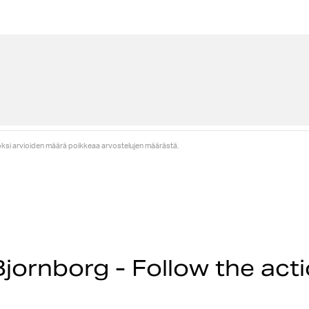
uoksi arvioiden määrä poikkeaa arvostelujen määrästä.
jornborg - Follow the act