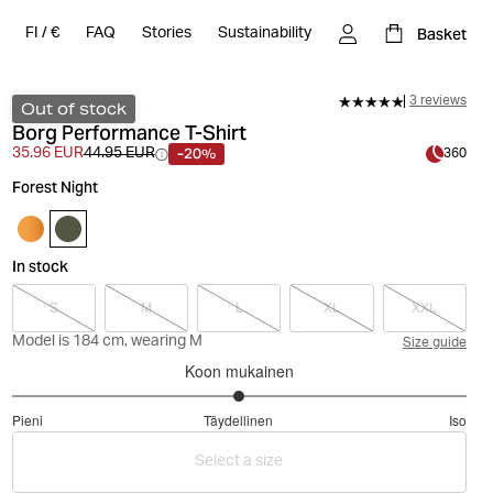
Basket
FI
/
€
FAQ
Stories
Sustainability
3 reviews
Out of stock
Borg Performance T-Shirt
-20%
35.96 EUR
44.95 EUR
360
Forest Night
In stock
S
M
L
XL
XXL
Model is 184 cm, wearing M
Size guide
Koon mukainen
3
Pieni
Täydellinen
Iso
/
Perustuu
5
Select a size
7
ääneen