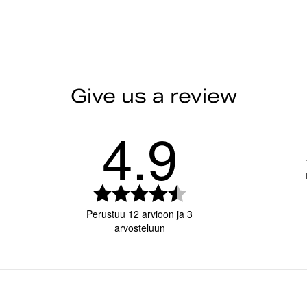
Recycled material
30-day return policy
– easi
Jacquard-knitted perfor
Do not bleach
Items must be in their orig
Regular fit
R
For more details, visit our
Round neck
Sign in to see your return rate
Stripe logo detail on bac
Iron low
Item number: 10003934_GN007
Give us a review
Men
Sports Clothing
T-shirts
4.9
Do not use softener
Arvio
4.9
Perustuu 12 arvioon ja 3
5:sta
arvosteluun
tähdestä
rvosana
Kuvat
Koon mukai