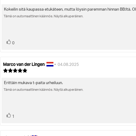
luokitus:
5.0
Kokeilin sitä kaupassa etukäteen, mutta löysin paremman hinnan BB:ltä. Ole
Arvostelun
5:sta
tähdestä
Tämä on automaattinen käännös. Näytä alkuperäinen.
teksti:
Ääni(et)
Äänestä
0
ylöspäin
Marco van der Lingen
Arvostelun
Arvostelun
•
04.08.2025
kirjoittaja:
päivämäärä:
Arvostelun
luokitus:
5.0
Erittäin mukava t-paita urheiluun.
Arvostelun
5:sta
tähdestä
Tämä on automaattinen käännös. Näytä alkuperäinen.
teksti:
Ääni(et)
Äänestä
1
ylöspäin