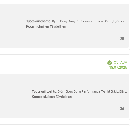
p
Tuotevaihtoehto:
Björn Borg Borg Performance T-shirt Grön, L, Grön, L
Koon mukainen
: Täydellinen
Vahvistettu
OSTAJA
O
18.07.2025
p
Tuotevaihtoehto:
Björn Borg Borg Performance T-shirt Blå, L, Blå, L
Koon mukainen
: Täydellinen