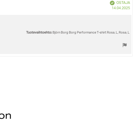
Vahvistettu
OSTAJA
O
14.04.2025
p
Tuotevaihtoehto:
Björn Borg Borg Performance T-shirt Rosa, L, Rosa, L
ion