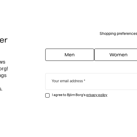
Shopping preference
er
Men
Women
ews
org!
ngs
Your email address
s.
I agree to Björn Borg's
privacy policy