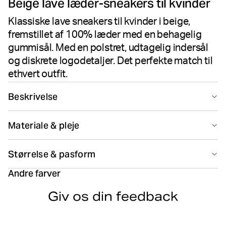
Beige lave læder-sneakers til kvinder
stemmer
Klassiske lave sneakers til kvinder i beige,
fremstillet af 100% læder med en behagelig
gummisål. Med en polstret, udtagelig indersål
og diskrete logodetaljer. Det perfekte match til
ethvert outfit.
Beskrivelse
Björn Borg Women's Sneakers SL100 i Beige er klassiske
Materiale & pleje
lave sneakers fremstillet i 100% okselæder. Disse
damesko har en polstret, udtagelig indersål i
100% Cow Leather
genanvendt polyester for ekstra behagelig pasform.
Størrelse & pasform
Produceret i: Portugal(PT)
Den bløde gummisål giver fremragende greb, mens det
minimalistiske design med diskrete logodetaljer på
Andre farver
Størrelsesguide
siden tilbyder alsidig stil. Perfekt til at kombinere med
Giv os din feedback
ethvert outfit.
Må ikke bleges
Må ikke kemisk renses
Fremstillet i 100% okselæder for holdbar kvalitet
Polstret, udtagelig indersål i genanvendt polyester