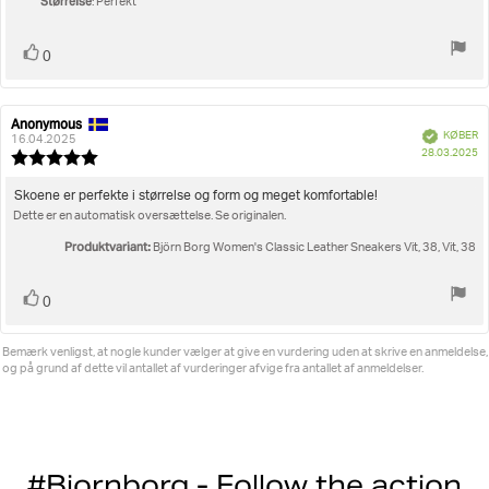
Størrelse
: Perfekt
Stem
stemme(r)
0
op
Anonymous
Forfatter
Bedømmelsesdato:
Verificeret
KØBER
af
16.04.2025
K
28.03.2025
bedømmelsen:
Vurdering:
5.0
ud
Tekst
Skoene er perfekte i størrelse og form og meget komfortable!
af
Dette er en automatisk oversættelse. Se originalen.
til
5
bedømmelsen:
stjerner
Produktvariant:
Björn Borg Women's Classic Leather Sneakers Vit, 38, Vit, 38
Stem
stemme(r)
0
op
Bemærk venligst, at nogle kunder vælger at give en vurdering uden at skrive en anmeldelse,
og på grund af dette vil antallet af vurderinger afvige fra antallet af anmeldelser.
#Bjornborg - Follow the action