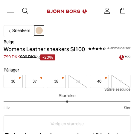
Sneakers
Beige
Womens Leather sneakers Sl100
4 anmeldelser
-20%
799 DKK
999 DKK
799
På lager
36
37
38
39
40
41
Størrelsesguide
Størrelse
3
Lille
Stor
ud
Baseret
af
på
5
Vælg en størrelse
5