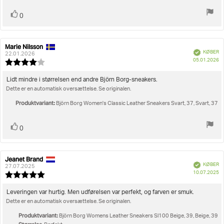
Stem
stemme(r)
0
op
Marie Nilsson
Forfatter
Bedømmelsesdato:
Verificeret
KØBER
af
22.01.2026
K
05.01.2026
bedømmelsen:
Vurdering:
4.0
ud
Tekst
Lidt mindre i størrelsen end andre Björn Borg-sneakers.
af
Dette er en automatisk oversættelse. Se originalen.
til
5
bedømmelsen:
stjerner
Produktvariant:
Björn Borg Women's Classic Leather Sneakers Svart, 37, Svart, 37
Stem
stemme(r)
0
op
Jeanet Brand
Forfatter
Bedømmelsesdato:
Verificeret
KØBER
af
27.07.2025
K
10.07.2025
bedømmelsen:
Vurdering:
5.0
ud
Tekst
Leveringen var hurtig. Men udførelsen var perfekt, og farven er smuk.
af
Dette er en automatisk oversættelse. Se originalen.
til
5
bedømmelsen:
stjerner
Produktvariant:
Björn Borg Womens Leather Sneakers Sl100 Beige, 39, Beige, 39