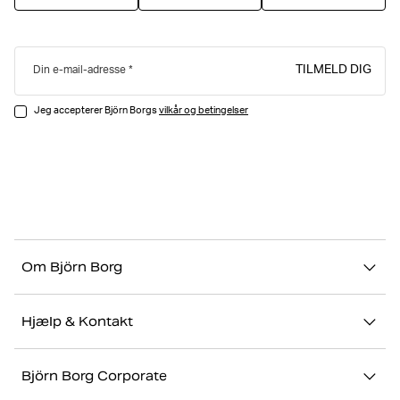
TILMELD DIG
Din e-mail-adresse
Jeg accepterer Björn Borgs
vilkår og betingelser
Om Björn Borg
Vores historie
Hjælp & Kontakt
Bæredygtighed
Kontakt os
Stories
Björn Borg Corporate
FAQ
Showrooms