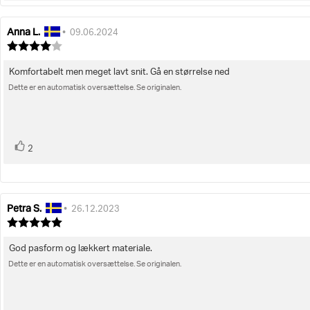
op
Anna L.
Forfatter
Bedømmelsesdato:
•
09.06.2024
af
Vurdering:
bedømmelsen:
4.0
ud
Komfortabelt men meget lavt snit. Gå en størrelse ned
Tekst
af
Dette er en automatisk oversættelse. Se originalen.
til
5
stjerner
bedømmelsen:
stemme(r)
Stem
2
op
Petra S.
Forfatter
Bedømmelsesdato:
•
26.12.2023
af
Vurdering:
bedømmelsen:
5.0
ud
God pasform og lækkert materiale.
Tekst
af
Dette er en automatisk oversættelse. Se originalen.
til
5
stjerner
bedømmelsen: