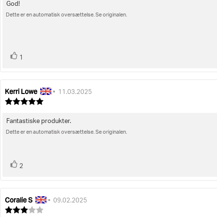
God!
Tekst
af
5
Dette er en automatisk oversættelse. Se originalen.
til
stjerner
bedømmelsen:
stemme(r)
Stem
1
op
Kerri Lowe
Forfatter
Bedømmelsesdato:
•
11.03.2025
af
Vurdering:
bedømmelsen:
5.0
ud
Fantastiske produkter.
Tekst
af
5
Dette er en automatisk oversættelse. Se originalen.
til
stjerner
bedømmelsen:
stemme(r)
Stem
2
op
Coralie S
Forfatter
Bedømmelsesdato:
•
09.02.2025
af
Vurdering: