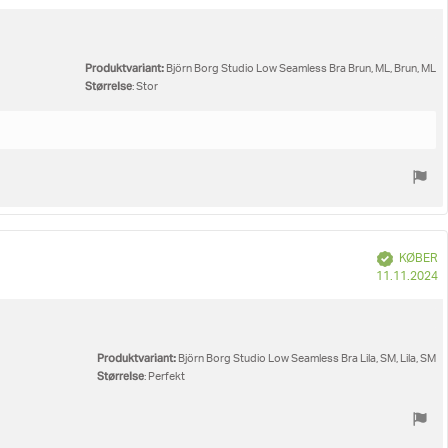
Produktvariant:
Björn Borg Studio Low Seamless Bra Brun, ML, Brun, ML
Størrelse
: Stor
Verificeret
KØBER
K
11.11.2024
Produktvariant:
Björn Borg Studio Low Seamless Bra Lila, SM, Lila, SM
Størrelse
: Perfekt