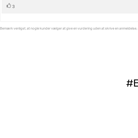
stemme(r)
Stem
3
op
Bemærk venligst, at nogle kunder vælger at give en vurdering uden at skrive en anmeldelse, og 
#B