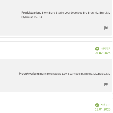
Produktvariant:
Björn Borg Studio Low Seamless Bra Brun, ML, Brun, ML
Størrelse
: Perfekt
Verificeret
KØBER
K
04.02.2025
Produktvariant:
Björn Borg Studio Low Seamless Bra Beige, ML, Beige, ML
Verificeret
KØBER
K
22.01.2025