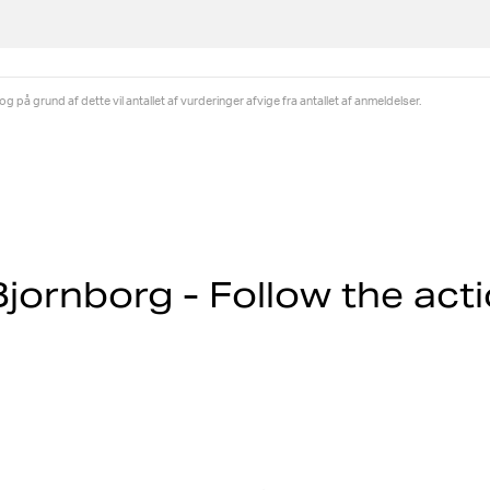
på grund af dette vil antallet af vurderinger afvige fra antallet af anmeldelser.
jornborg - Follow the act