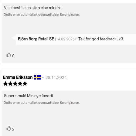
bedømmelsen:
3.0
ud
Ville bestille en størrelse mindre
Tekst
af
5
Dette er en automatisk oversættelse. Se originalen.
til
stjerner
bedømmelsen:
Svar
Björn Borg Retail SE
:
Tak for god feedback! <3
(14.02.2025)
fra:
stemme(r)
Stem
0
op
Emma Eriksson
Forfatter
Bedømmelsesdato:
•
29.11.2024
af
Vurdering:
bedømmelsen:
5.0
ud
Super smuk! Min nye favorit
Tekst
af
5
Dette er en automatisk oversættelse. Se originalen.
til
stjerner
bedømmelsen:
stemme(r)
Stem
2