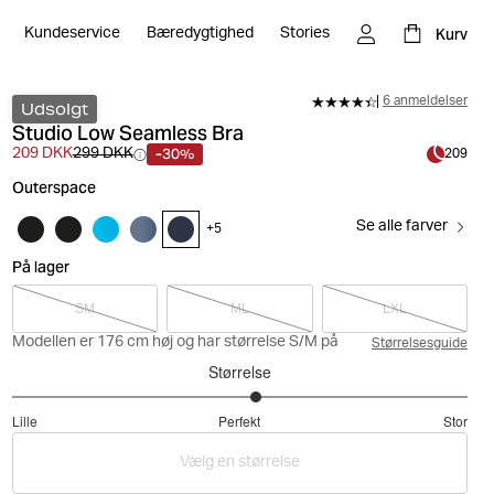
Kurv
Kundeservice
Bæredygtighed
Stories
6 anmeldelser
Udsolgt
Studio Low Seamless Bra
-30%
209 DKK
299 DKK
209
Outerspace
Se alle farver
+
5
På lager
SM
ML
LXL
Modellen er 176 cm høj og har størrelse S/M på
Størrelsesguide
Størrelse
3.142857142857143
Lille
Perfekt
Stor
ud
Baseret
af
Vælg en størrelse
på
5
14