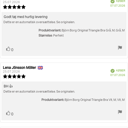
Verificeret
KØBER
af
25.07.2026
K
Størrelse
07.07.2026
bedømmelsen:
Vurdering:
5.0
ud
Tekst
Godt tøj med hurtig levering
af
Dette er en automatisk oversættelse. Se originalen.
til
5
bedømmelsen:
stjerner
Produktvariant:
Björn Borg Original Triangle Bra Grå, M, Grå, M
Størrelse
: Perfekt
Stem
stemme(r)
0
op
Lena Jönsson Möller
Forfatter
Bedømmelsesdato:
Verificeret
KØBER
af
25.07.2026
K
07.07.2026
bedømmelsen:
Vurdering:
5.0
ud
Tekst
BH 👍
af
Dette er en automatisk oversættelse. Se originalen.
til
5
bedømmelsen:
stjerner
Produktvariant:
Björn Borg Original Triangle Bra Vit, M, Vit, M
Stem
stemme(r)
0
op