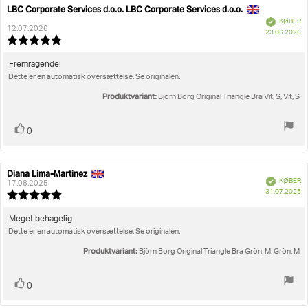
LBC Corporate Services d.o.o. LBC Corporate Services d.o.o.
Forfatter
af
Bedømmelsesdato:
Verificeret
KØBER
bedømmelsen:
12.07.2026
K
23.06.2026
Vurdering:
5.0
ud
Tekst
Fremragende!
af
Dette er en automatisk oversættelse. Se originalen.
til
5
bedømmelsen:
stjerner
Produktvariant:
Björn Borg Original Triangle Bra Vit, S, Vit, S
Stem
stemme(r)
0
op
Diana Lima-Martinez
Forfatter
Bedømmelsesdato:
Verificeret
KØBER
af
17.08.2025
K
31.07.2025
bedømmelsen:
Vurdering:
5.0
ud
Tekst
Meget behagelig
af
Dette er en automatisk oversættelse. Se originalen.
til
5
bedømmelsen:
stjerner
Produktvariant:
Björn Borg Original Triangle Bra Grön, M, Grön, M
Stem
stemme(r)
0
op