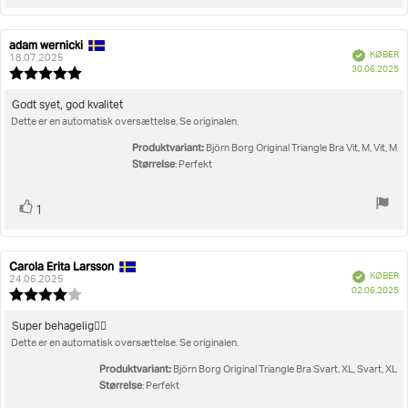
op
adam wernicki
Forfatter
Bedømmelsesdato:
Verificeret
KØBER
af
18.07.2025
K
30.06.2025
bedømmelsen:
Vurdering:
5.0
ud
Tekst
Godt syet, god kvalitet
af
Dette er en automatisk oversættelse. Se originalen.
til
5
bedømmelsen:
stjerner
Produktvariant:
Björn Borg Original Triangle Bra Vit, M, Vit, M
Størrelse
: Perfekt
Stem
stemme(r)
1
op
Carola Erita Larsson
Forfatter
Bedømmelsesdato:
Verificeret
KØBER
af
24.06.2025
K
02.06.2025
bedømmelsen:
Vurdering:
4.0
ud
Tekst
Super behagelig👍🏼
af
Dette er en automatisk oversættelse. Se originalen.
til
5
bedømmelsen:
stjerner
Produktvariant:
Björn Borg Original Triangle Bra Svart, XL, Svart, XL
Størrelse
: Perfekt