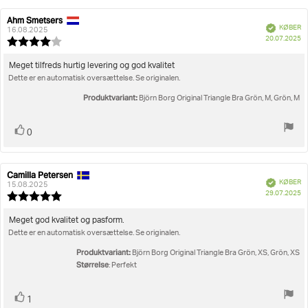
Ahm Smetsers
Forfatter
Bedømmelsesdato:
Verificeret
KØBER
af
16.08.2025
K
20.07.2025
bedømmelsen:
Vurdering:
4.0
ud
Tekst
Meget tilfreds hurtig levering og god kvalitet
af
Dette er en automatisk oversættelse. Se originalen.
til
5
bedømmelsen:
stjerner
Produktvariant:
Björn Borg Original Triangle Bra Grön, M, Grön, M
Stem
stemme(r)
0
op
Camilla Petersen
Forfatter
Bedømmelsesdato:
Verificeret
KØBER
af
15.08.2025
K
29.07.2025
bedømmelsen:
Vurdering:
5.0
ud
Tekst
Meget god kvalitet og pasform.
af
Dette er en automatisk oversættelse. Se originalen.
til
5
bedømmelsen:
stjerner
Produktvariant:
Björn Borg Original Triangle Bra Grön, XS, Grön, XS
Størrelse
: Perfekt
Stem
stemme(r)
1