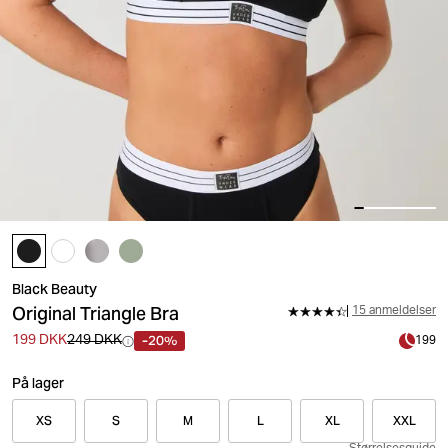
Black Beauty
Original Triangle Bra
15 anmeldelser
-20%
199 DKK
249 DKK
199
På lager
XS
S
M
L
XL
XXL