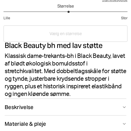
Størrelsesguide
Størrelse
3.1
Lille
Stor
ud
Baseret
af
på
5
Vælg en størrelse
20
Black Beauty bh med lav støtte
stemmer
Klassisk dame-trekants-bh i Black Beauty, lavet
af blødt økologisk bomuldsstof i
stretchkvalitet. Med dobbeltlagsskåle for støtte
og tynde, justerbare krydsende stropper i
ryggen, plus et historisk inspireret elastikbånd
og ingen kløende sømme.
Beskrivelse
Björn Borg Original Triangle Bra i Black Beauty tilbyder
Materiale & pleje
komfort med lav støtte fremstillet i blødt økologisk