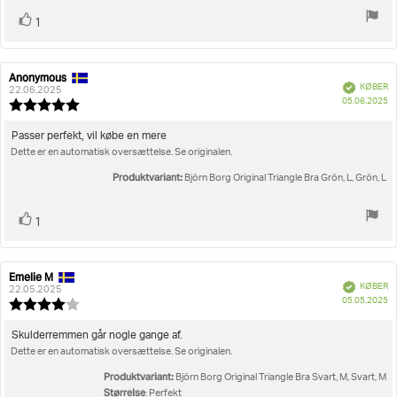
Stem
stemme(r)
1
op
Anonymous
Forfatter
Bedømmelsesdato:
Verificeret
KØBER
af
22.06.2025
K
05.06.2025
bedømmelsen:
Vurdering:
5.0
ud
Tekst
Passer perfekt, vil købe en mere
af
Dette er en automatisk oversættelse. Se originalen.
til
5
bedømmelsen:
stjerner
Produktvariant:
Björn Borg Original Triangle Bra Grön, L, Grön, L
Stem
stemme(r)
1
op
Emelie M
Forfatter
Bedømmelsesdato:
Verificeret
KØBER
af
22.05.2025
K
05.05.2025
bedømmelsen:
Vurdering:
4.0
ud
Tekst
Skulderremmen går nogle gange af.
af
Dette er en automatisk oversættelse. Se originalen.
til
5
bedømmelsen:
stjerner
Produktvariant:
Björn Borg Original Triangle Bra Svart, M, Svart, M
Størrelse
: Perfekt