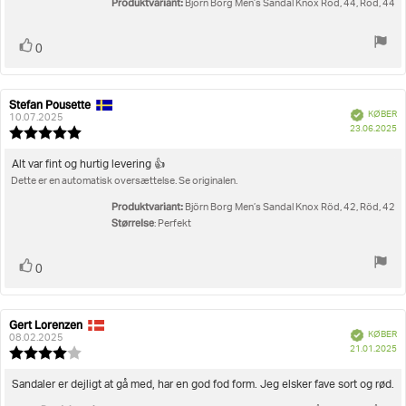
stjerner
Produktvariant:
Björn Borg Men’s Sandal Knox Röd, 44, Röd, 44
Stem
stemme(r)
0
op
Stefan Pousette
Forfatter
Bedømmelsesdato:
Verificeret
KØBER
af
10.07.2025
K
23.06.2025
bedømmelsen:
Vurdering:
5.0
ud
Tekst
Alt var fint og hurtig levering 👍
af
Dette er en automatisk oversættelse. Se originalen.
til
5
bedømmelsen:
stjerner
Produktvariant:
Björn Borg Men’s Sandal Knox Röd, 42, Röd, 42
Størrelse
: Perfekt
Stem
stemme(r)
0
op
Gert Lorenzen
Forfatter
Bedømmelsesdato:
Verificeret
KØBER
af
08.02.2025
K
21.01.2025
bedømmelsen:
Vurdering:
4.0
ud
Tekst
Sandaler er dejligt at gå med, har en god fod form. Jeg elsker fave sort og rød.
af
til