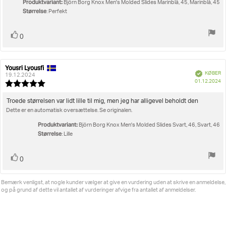
Produktvariant:
5
Björn Borg Knox Men's Molded Slides Marinblå, 45, Marinblå, 45
bedømmelsen:
Størrelse
stjerner
: Perfekt
Stem
stemme(r)
0
op
Yousri Lyousfi
Forfatter
Bedømmelsesdato:
Verificeret
KØBER
af
19.12.2024
K
01.12.2024
bedømmelsen:
Vurdering:
5.0
ud
Tekst
Troede størrelsen var lidt lille til mig, men jeg har alligevel beholdt den
af
Dette er en automatisk oversættelse. Se originalen.
til
5
bedømmelsen:
stjerner
Produktvariant:
Björn Borg Knox Men's Molded Slides Svart, 46, Svart, 46
Størrelse
: Lille
Stem
stemme(r)
0
op
Bemærk venligst, at nogle kunder vælger at give en vurdering uden at skrive en anmeldelse,
og på grund af dette vil antallet af vurderinger afvige fra antallet af anmeldelser.