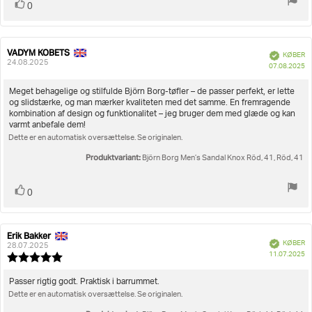
Stem
stemme(r)
0
op
VADYM KOBETS
Forfatter
Bedømmelsesdato:
Verificeret
KØBER
af
24.08.2025
K
07.08.2025
bedømmelsen:
Tekst
Meget behagelige og stilfulde Björn Borg-tøfler – de passer perfekt, er lette
og slidstærke, og man mærker kvaliteten med det samme. En fremragende
til
kombination af design og funktionalitet – jeg bruger dem med glæde og kan
bedømmelsen:
varmt anbefale dem!
Dette er en automatisk oversættelse. Se originalen.
Produktvariant:
Björn Borg Men’s Sandal Knox Röd, 41, Röd, 41
Stem
stemme(r)
0
op
Erik Bakker
Forfatter
Bedømmelsesdato:
Verificeret
KØBER
af
28.07.2025
K
11.07.2025
bedømmelsen:
Vurdering:
5.0
ud
Tekst
Passer rigtig godt. Praktisk i barrummet.
af
Dette er en automatisk oversættelse. Se originalen.
til
5
bedømmelsen: