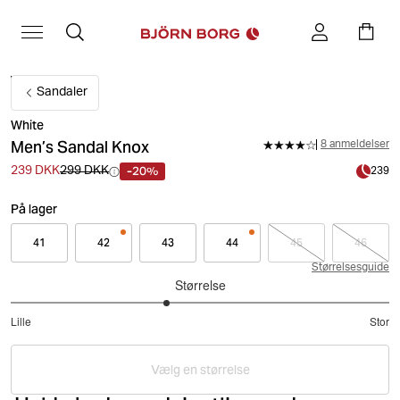
Sandaler
White
Men’s Sandal Knox
8 anmeldelser
-20%
239 DKK
299 DKK
239
På lager
41
42
43
44
45
46
Størrelsesguide
Størrelse
2.636363636363636
Lille
Stor
ud
Baseret
af
på
5
Vælg en størrelse
11