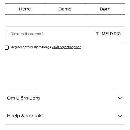
Herre
Dame
Børn
TILMELD DIG
Din e-mail-adresse
Jeg accepterer Björn Borgs
vilkår og betingelser
Om Björn Borg
Vores historie
Hjælp & Kontakt
Bæredygtighed
Kontakt os