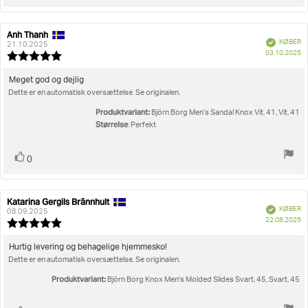
op
Anh Thanh
Forfatter
Bedømmelsesdato:
Verificeret
KØBER
af
21.10.2025
K
03.10.2025
bedømmelsen:
Vurdering:
5.0
ud
Tekst
Meget god og dejlig
af
Dette er en automatisk oversættelse. Se originalen.
til
5
bedømmelsen:
stjerner
Produktvariant:
Björn Borg Men’s Sandal Knox Vit, 41, Vit, 41
Størrelse
: Perfekt
Stem
stemme(r)
0
op
Katarina Gergils Brännhult
Forfatter
Bedømmelsesdato:
Verificeret
KØBER
af
08.09.2025
K
22.08.2025
bedømmelsen:
Vurdering:
5.0
ud
Tekst
Hurtig levering og behagelige hjemmesko!
af
Dette er en automatisk oversættelse. Se originalen.
til
5
bedømmelsen:
stjerner
Produktvariant:
Björn Borg Knox Men's Molded Slides Svart, 45, Svart, 45