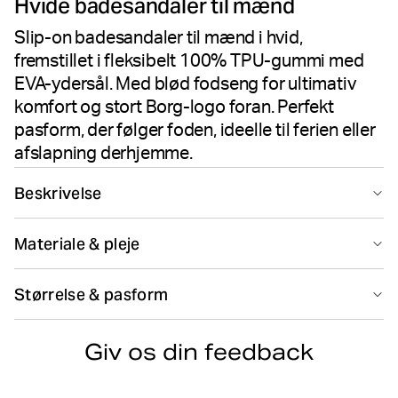
Hvide badesandaler til mænd
stemmer
Slip-on badesandaler til mænd i hvid,
fremstillet i fleksibelt 100% TPU-gummi med
EVA-ydersål. Med blød fodseng for ultimativ
komfort og stort Borg-logo foran. Perfekt
pasform, der følger foden, ideelle til ferien eller
afslapning derhjemme.
Beskrivelse
Björn Borg Knox Men's Molded Slides i hvid er stilfulde
Materiale & pleje
badesandaler fremstillet i fleksibelt 100% TPU-gummi
med en EVA-ydersål. Designet med perfekt pasform, der
100% TPU (Thermoplastic Polyurethane)
følger fodens konturer, har disse sandaler en blød
Størrelse & pasform
Produceret i: China(CN)
fodseng for ultimativ komfort. Et stort Borg-logo foran
giver den karakteristiske branding, og gør dem ideelle
Størrelsesguide
til at have på derhjemme eller på ferie.
Giv os din feedback
100% TPU-gummi leverer fleksibel, holdbar
Må ikke bleges
Må ikke kemisk renses
performance