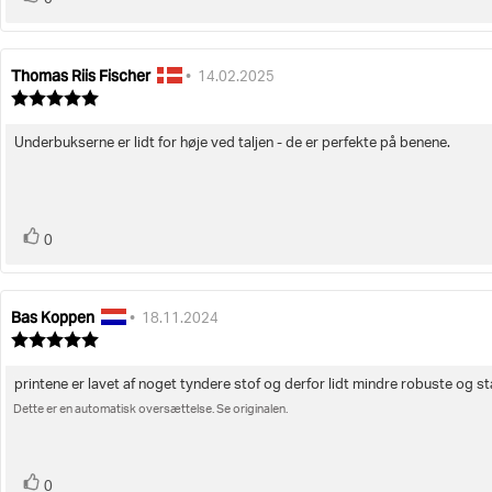
0
op
Thomas Riis Fischer
Forfatter
Bedømmelsesdato:
•
14.02.2025
af
Vurdering:
bedømmelsen:
5.0
ud
Underbukserne er lidt for høje ved taljen - de er perfekte på benene.
Tekst
af
5
til
stjerner
bedømmelsen:
stemme(r)
Stem
0
op
Bas Koppen
Forfatter
Bedømmelsesdato:
•
18.11.2024
af
Vurdering:
bedømmelsen:
5.0
ud
printene er lavet af noget tyndere stof og derfor lidt mindre robuste og s
Tekst
af
5
Dette er en automatisk oversættelse. Se originalen.
til
stjerner
bedømmelsen:
stemme(r)
Stem
0