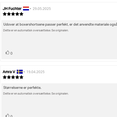
JH Fuchter
Forfatter
Bedømmelsesdato:
•
29.05.2025
af
Vurdering:
bedømmelsen:
5.0
ud
Udover at boxershortsene passer perfekt, er det anvendte materiale også
Tekst
af
5
Dette er en automatisk oversættelse. Se originalen.
til
stjerner
bedømmelsen:
stemme(r)
Stem
0
op
Amra V
Forfatter
Bedømmelsesdato:
•
19.04.2025
af
Vurdering:
bedømmelsen:
5.0
ud
Størrelserne er perfekte.
Tekst
af
5
Dette er en automatisk oversættelse. Se originalen.
til
stjerner
bedømmelsen:
stemme(r)
Stem