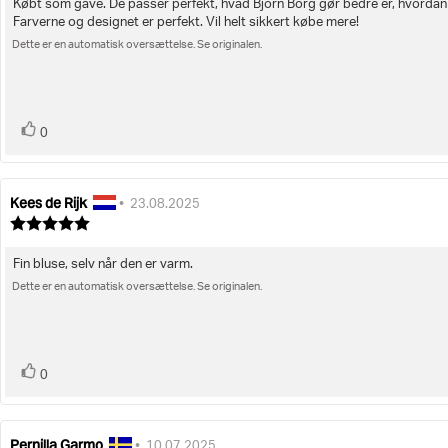
Købt som gave. De passer perfekt, hvad Björn Borg gør bedre er, hvordan B
Tekst
af
Farverne og designet er perfekt. Vil helt sikkert købe mere!
5
til
stjerner
Dette er en automatisk oversættelse. Se originalen.
bedømmelsen:
stemme(r)
Stem
0
op
Kees de Rijk
Forfatter
Bedømmelsesdato:
•
23.08.2025
af
Vurdering:
bedømmelsen:
5.0
ud
Fin bluse, selv når den er varm.
Tekst
af
5
Dette er en automatisk oversættelse. Se originalen.
til
stjerner
bedømmelsen:
stemme(r)
Stem
0
op
Pernilla Garmo
Forfatter
Bedømmelsesdato:
•
10.07.2025