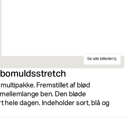
Se alle billeder
 bomuldsstretch
multipakke. Fremstillet af blød
 mellemlange ben. Den bløde
rt hele dagen. Indeholder sort, blå og
Björn Borg Cotton Stretch B
Størrelsesguide
hverdagsboksershorts fremst