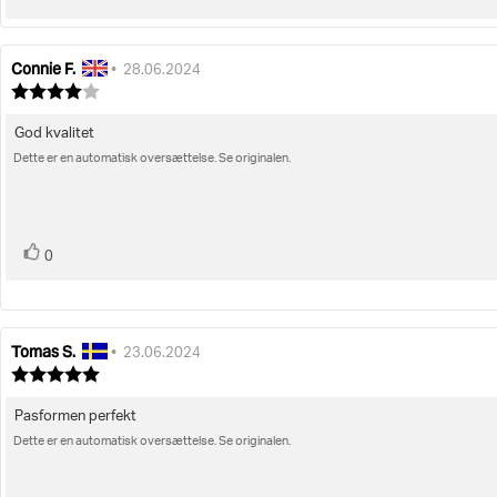
op
Connie F.
Forfatter
Bedømmelsesdato:
•
28.06.2024
af
Vurdering:
bedømmelsen:
4.0
ud
God kvalitet
Tekst
af
Dette er en automatisk oversættelse. Se originalen.
til
5
stjerner
bedømmelsen:
stemme(r)
Stem
0
op
Tomas S.
Forfatter
Bedømmelsesdato:
•
23.06.2024
af
Vurdering:
bedømmelsen:
5.0
ud
Pasformen perfekt
Tekst
af
Dette er en automatisk oversættelse. Se originalen.
til
5
stjerner
bedømmelsen: