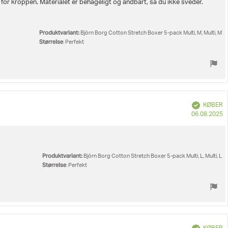
for kroppen. Materialet er behageligt og åndbart, så du ikke sveder.
Produktvariant:
Björn Borg Cotton Stretch Boxer 5-pack Multi, M, Multi, M
Størrelse
: Perfekt
Verificeret
KØBER
K
06.08.2025
Produktvariant:
Björn Borg Cotton Stretch Boxer 5-pack Multi, L, Multi, L
Størrelse
: Perfekt
Verificeret