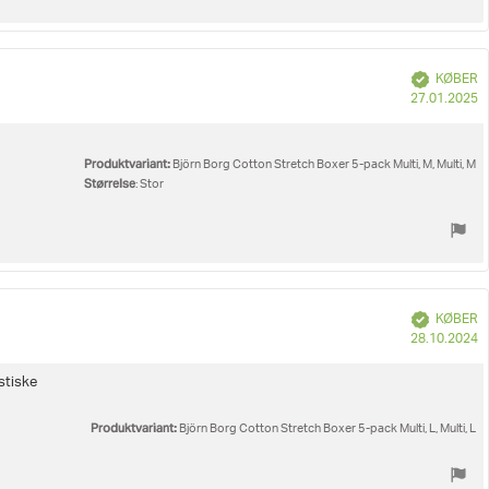
Verificeret
KØBER
K
27.01.2025
Produktvariant:
Björn Borg Cotton Stretch Boxer 5-pack Multi, M, Multi, M
Størrelse
: Stor
Verificeret
KØBER
K
28.10.2024
stiske
Produktvariant:
Björn Borg Cotton Stretch Boxer 5-pack Multi, L, Multi, L