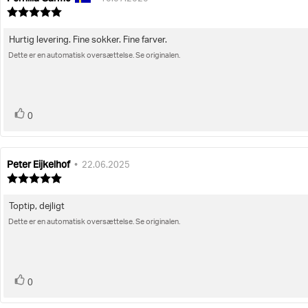
af
Vurdering:
bedømmelsen:
5.0
ud
Hurtig levering. Fine sokker. Fine farver.
Tekst
af
5
Dette er en automatisk oversættelse. Se originalen.
til
stjerner
bedømmelsen:
stemme(r)
Stem
0
op
Peter Eijkelhof
Forfatter
Bedømmelsesdato:
•
22.06.2025
af
Vurdering:
bedømmelsen:
5.0
ud
Toptip, dejligt
Tekst
af
5
Dette er en automatisk oversættelse. Se originalen.
til
stjerner
bedømmelsen:
stemme(r)
Stem
0
op