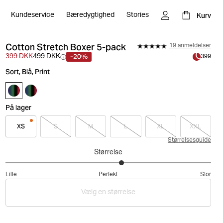
Kurv
Kundeservice
Bæredygtighed
Stories
Cotton Stretch Boxer 5-pack
19 anmeldelser
-20%
399 DKK
499 DKK
399
Sort, Blå, Print
På lager
XS
S
M
L
XL
XXL
Størrelsesguide
Størrelse
3.266666666666667
Lille
Perfekt
Stor
ud
Baseret
af
Vælg en størrelse
på
5
30
stemmer