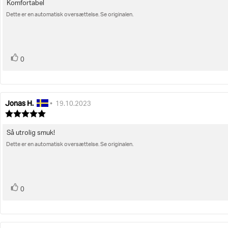
ud
Komfortabel
Tekst
af
Dette er en automatisk oversættelse. Se originalen.
til
5
stjerner
bedømmelsen:
stemme(r)
Stem
0
op
Jonas H.
Forfatter
Bedømmelsesdato:
•
19.10.2023
af
Vurdering:
bedømmelsen:
5.0
ud
Så utrolig smuk!
Tekst
af
Dette er en automatisk oversættelse. Se originalen.
til
5
stjerner
bedømmelsen:
stemme(r)
Stem
0
op