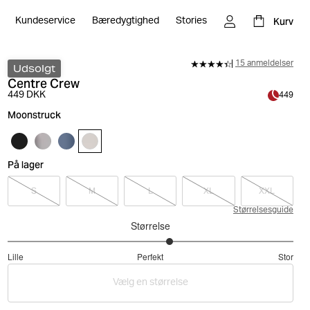
Kurv
Kundeservice
Bæredygtighed
Stories
15 anmeldelser
Udsolgt
Centre Crew
449 DKK
449
Moonstruck
På lager
S
M
L
XL
XXL
Størrelsesguide
Størrelse
3.272727272727272
Lille
Perfekt
Stor
ud
Baseret
af
Vælg en størrelse
på
5
22