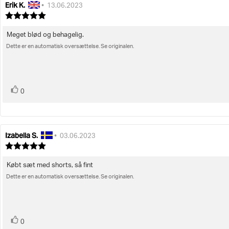
Erik K.
Forfatter
Bedømmelsesdato:
•
13.06.2023
af
Vurdering:
bedømmelsen:
5.0
ud
Meget blød og behagelig.
Tekst
af
Dette er en automatisk oversættelse. Se originalen.
til
5
stjerner
bedømmelsen:
stemme(r)
Stem
0
op
Izabella S.
Forfatter
Bedømmelsesdato:
•
03.06.2023
af
Vurdering:
bedømmelsen:
5.0
ud
Købt sæt med shorts, så fint
Tekst
af
Dette er en automatisk oversættelse. Se originalen.
til
5
stjerner
bedømmelsen:
stemme(r)
Stem
0