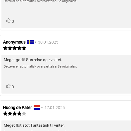
5
Dette er en automatisk oversættelse. Se originalen.
til
stjerner
bedømmelsen:
stemme(r)
Stem
0
op
Anonymous
Forfatter
Bedømmelsesdato:
•
30.01.2025
af
Vurdering:
bedømmelsen:
5.0
ud
Meget godt! Størrelse og kvalitet.
Tekst
af
5
Dette er en automatisk oversættelse. Se originalen.
til
stjerner
bedømmelsen:
stemme(r)
Stem
0
op
Huong de Pater
Forfatter
Bedømmelsesdato:
•
17.01.2025
af
Vurdering:
bedømmelsen:
4.0
ud
Meget flot stof. Fantastisk til vinter.
Tekst
af