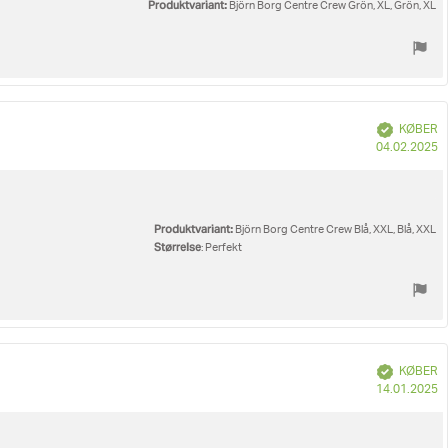
Produktvariant:
Björn Borg Centre Crew Grön, XL, Grön, XL
Verificeret
KØBER
K
04.02.2025
Produktvariant:
Björn Borg Centre Crew Blå, XXL, Blå, XXL
Størrelse
: Perfekt
Verificeret
KØBER
K
14.01.2025