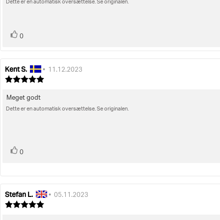
5
Dette er en automatisk oversættelse. Se originalen.
til
stjerner
bedømmelsen:
stemme(r)
Stem
0
op
Kent S.
Forfatter
Bedømmelsesdato:
•
11.12.2023
af
Vurdering:
bedømmelsen:
5.0
ud
Meget godt
Tekst
af
Dette er en automatisk oversættelse. Se originalen.
til
5
stjerner
bedømmelsen:
stemme(r)
Stem
0
op
Stefan L.
Forfatter
Bedømmelsesdato:
•
05.11.2023
af
Vurdering:
bedømmelsen:
5.0