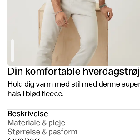
Din komfortable hverdagstrø
Hold dig varm med stil med denne supe
hals i blød fleece.
Beskrivelse
Materiale & pleje
Størrelse & pasform
Black Beauty
Light Gr
Andre farver