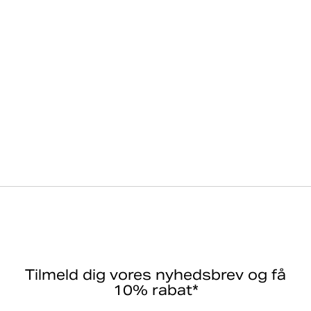
Stort grafisk print leverer karakteristisk Björn Borg-
branding
Varenummer: 10004532_WE003
Dame
Tasker
Tote Bags
Borg Canvas Tote 28L
Tilmeld dig vores nyhedsbrev og få
10% rabat*