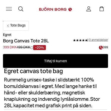
Tote Bags
Egret
Borg Canvas Tote 28L
0 anmeldelser
-20%
399 DKK
499 DKK
399
Tilføj til kurven
Egret canvas tote bag
Rummelig unisex-taske i slidstærkt 100%
bomuldskanvas i egret. Med lange hanke til
hånd- eller skulderbæring, magnetisk
knaplukning og indvendig lynlåslomme. Stor
28L kapacitet med grafisk print på siden.