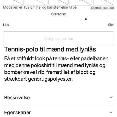
Modellen er 189 cm høj og har størrelse M på
Størrelsesguide
Størrelse
4
Lille
Stor
ud
Baseret
af
på
5
Vælg en størrelse
2
Tennis-polo til mænd med lynlås
stemmer
Få et stilfuldt look på tennis- eller padelbanen
med denne poloshirt til mænd med lynlås og
bomberkrave i rib, fremstillet af blødt og
strækbart genbrugspolyester.
Beskrivelse
Björn Borg Ace Zip Polo Shirt til mænd er fremstillet af
Egenskaber
blød genbrugspolyester i et elastisk og struktureret