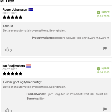
Filter
stemmer
Bedømmelse
Billeder
Roger Johansson
Forfatter
Bedømmelsesdato:
Verificeret
KØBER
af
30.01.2026
K
Størrelse
13.01.2026
bedømmelsen:
Vurdering:
5.0
ud
Tekst
Stilfuld.
af
Dette er en automatisk oversættelse. Se originalen.
til
5
bedømmelsen:
stjerner
Produktvariant:
Björn Borg Ace Zip Polo Shirt Svart, M, Svart, M
Stem
stemme(r)
0
op
luc Raaijmakers
Forfatter
Bedømmelsesdato:
Verificeret
KØBER
af
05.07.2025
K
18.06.2025
bedømmelsen:
Vurdering:
5.0
ud
Tekst
Holder godt og tørrer hurtigt
af
Dette er en automatisk oversættelse. Se originalen.
til
5
bedømmelsen:
stjerner
Produktvariant:
Björn Borg Ace Zip Polo Shirt Svart, XXL, Svart, XXL
Størrelse
: Stor
Stem
stemme(r)
0