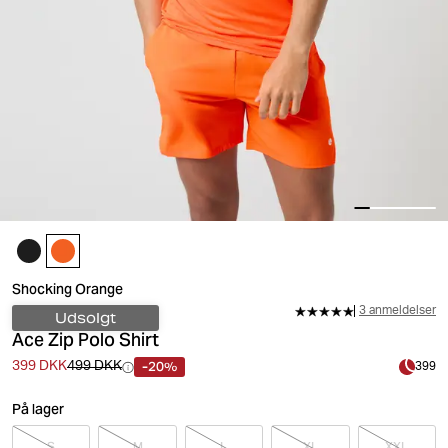
Shocking Orange
3 anmeldelser
Udsolgt
Ace Zip Polo Shirt
-20%
399 DKK
499 DKK
399
På lager
S
M
L
XL
XXL