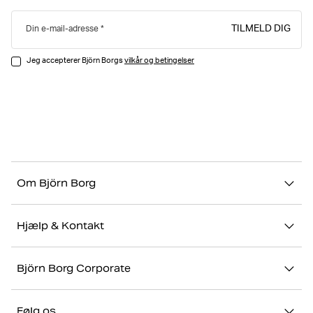
TILMELD DIG
Din e-mail-adresse
Jeg accepterer Björn Borgs
vilkår og betingelser
Om Björn Borg
Vores historie
Hjælp & Kontakt
Bæredygtighed
Kontakt os
Stories
Björn Borg Corporate
FAQ
Showrooms
Jobs & karriere
Retur/Reklamation
Følg os