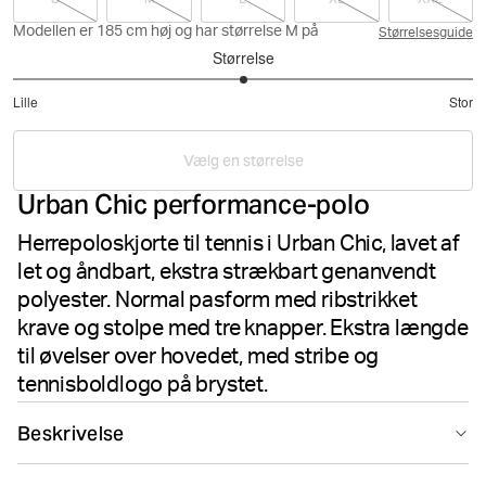
Modellen er 185 cm høj og har størrelse M på
Størrelsesguide
Størrelse
3
Lille
Stor
ud
Baseret
af
på
5
Vælg en størrelse
1
Urban Chic performance-polo
stemmer
Herrepoloskjorte til tennis i Urban Chic, lavet af
let og åndbart, ekstra strækbart genanvendt
polyester. Normal pasform med ribstrikket
krave og stolpe med tre knapper. Ekstra længde
til øvelser over hovedet, med stribe og
tennisboldlogo på brystet.
Beskrivelse
Björn Borg Ace Light Polo i Urban Chic er en klassisk