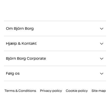
Om Björn Borg
Vores historie
Hjælp & Kontakt
Bæredygtighed
Kontakt os
Stories
Björn Borg Corporate
FAQ
Showrooms
Jobs & karriere
Retur/Reklamation
Følg os
Presse
Min konto
Instagram
Corporate website
Terms & Conditions
Privacy policy
Cookie policy
Site map
Facebook
TikTok
Youtube