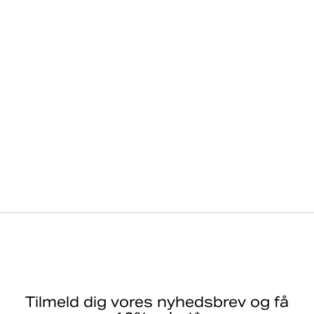
Herre
Træningstøj
T-shirts
Ace Light Polo
Tilmeld dig vores nyhedsbrev og få