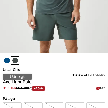
Urban Chic
1 anmeldelse
Udsolgt
Ace Light Polo
-20%
319 DKK
399 DKK
319
På lager
S
M
L
XL
XXL