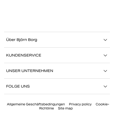
Über Björn Borg
Über uns
KUNDENSERVICE
Nachhaltigkeit
Kontakt
Geschichten
UNSER UNTERNEHMEN
FAQ
Storefinder
Karriere bei Björn Borg
Zurückkehren/Beanspruchen
FOLGE UNS
Presse
Mein Konto
Instagram
Unternehmensführung
Allgemeine Geschäftsbedingungen
Privacy policy
Cookie-
Facebook
Richtlinie
Site map