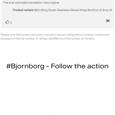
out
This is an automatic translation. View original.
text:
of
5
Product variant:
Björn Borg Studio Seamless Ribbed Strap Bra Brun, M, Brun, M
stars
Vote
vote(s)
1
up
Please note that some customers choose to leave a rating without writing a review, and
because of this the number of ratings will differ from the number of reviews.
#Bjornborg - Follow the action