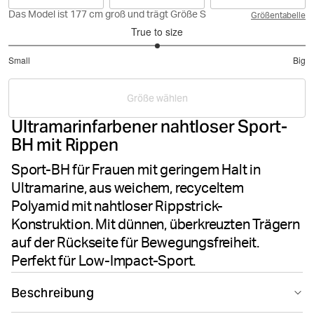
Das Model ist 177 cm groß und trägt Größe S
Größentabelle
True to size
3
Small
Big
out
Based
of
on
5
Größe wählen
4
Ultramarinfarbener nahtloser Sport-
votes
BH mit Rippen
Sport-BH für Frauen mit geringem Halt in
Ultramarine, aus weichem, recyceltem
Polyamid mit nahtloser Rippstrick-
Konstruktion. Mit dünnen, überkreuzten Trägern
auf der Rückseite für Bewegungsfreiheit.
Perfekt für Low-Impact-Sport.
Beschreibung