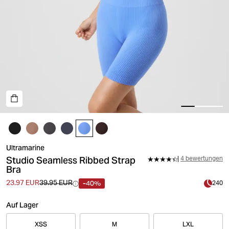
Ultramarine
Studio Seamless Ribbed Strap
4 bewertungen
Bra
-40%
23.97 EUR
39.95 EUR
240
Auf Lager
XSS
M
LXL