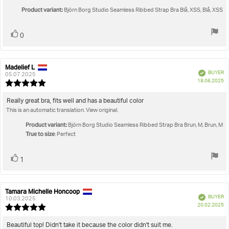
5
Product variant:
stars
Björn Borg Studio Seamless Ribbed Strap Bra Blå, XSS, Blå, XSS
Vote
vote(s)
0
up
Madelief L
Review
Review
Verified
BUYER
author:
date:
05.07.2025
P
18.06.2025
Review
da
rating:
5.0
Review
Really great bra, fits well and has a beautiful color
out
This is an automatic translation. View original.
text:
of
5
Product variant:
Björn Borg Studio Seamless Ribbed Strap Bra Brun, M, Brun, M
stars
True to size
: Perfect
Vote
vote(s)
1
up
Tamara Michelle Honcoop
Review
Review
Verified
BUYER
author:
date:
10.03.2025
P
20.02.2025
Review
da
rating:
5.0
Review
Beautiful top! Didn't take it because the color didn't suit me.