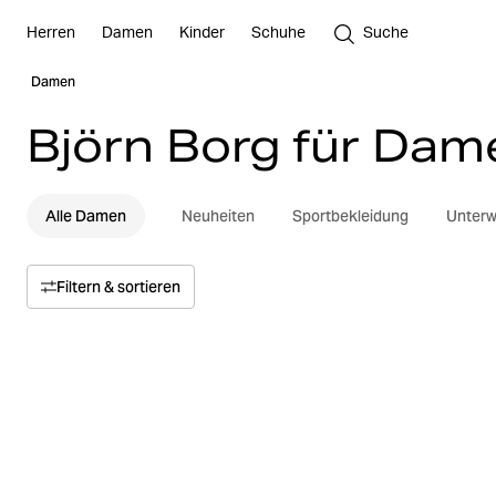
Herren
Damen
Kinder
Schuhe
Suche
Damen
Björn Borg für Dam
Alle Damen
Neuheiten
Sportbekleidung
Unter
Filtern & sortieren
Sortieren nach
Relevanz
Preis
Preis von oben nach unten
Größe
Preis von unten nach oben