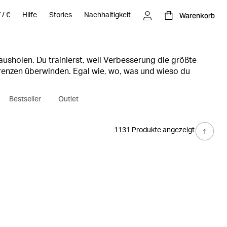
Warenkorb
T
/
€
Hilfe
Stories
Nachhaltigkeit
rausholen. Du trainierst, weil Verbesserung die größte
renzen überwinden. Egal wie, wo, was und wieso du
 Seite. Immer, wenn du daran arbeitest, deine Ziele zu
isonale Sportkleidung dabei, Bestleistung zu bringen. So
Bestseller
Outlet
rainings in Topform.
1131 Produkte angezeigt