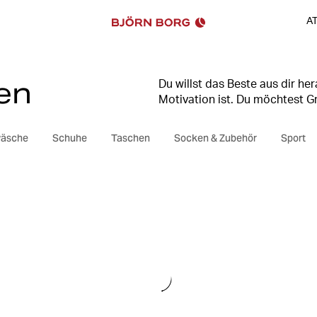
A
en
Du willst das Beste aus dir he
Motivation ist. Du möchtest G
trainierst – wir sind an deiner
verfolgen, hilft dir unsere sa
wäsche
Schuhe
Taschen
Socken & Zubehör
Sport
bist du jeden Moment deines T