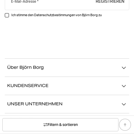
REGISTRIEREN
E-Mail-Adresse
Ich stimme den Datenschutzbestimmungen von Björn Borg zu
Über Björn Borg
Über uns
KUNDENSERVICE
Nachhaltigkeit
Kontakt
Geschichten
UNSER UNTERNEHMEN
FAQ
Storefinder
Karriere bei Björn Borg
Zurückkehren/Beanspruchen
FOLGE UNS
Filtern & sortieren
Presse
Mein Konto