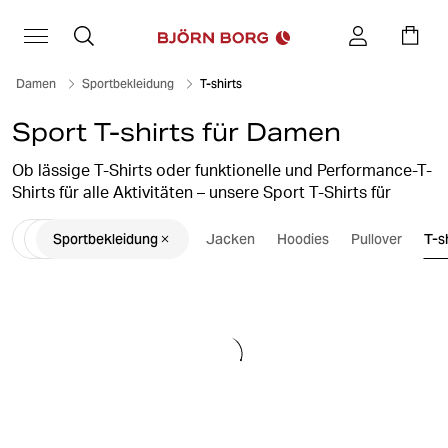
Damen
Sportbekleidung
T-shirts
Sport T-shirts für Damen
Ob lässige T-Shirts oder funktionelle und Performance-T-
Shirts für alle Aktivitäten – unsere Sport T-Shirts für
Damen bieten etwas für jede Gelegenheit. Optimal in der
Sportbekleidung
Jacken
Hoodies
Pullover
T-s
Passform und stilvoll, perfekt fürs Relaxen zu Hause oder
für eine intensive Trainingseinheit im Fitnessstudio.