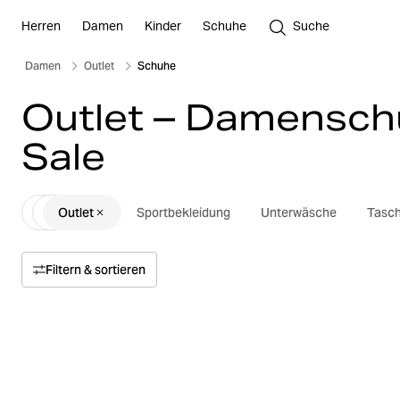
Herren
Damen
Kinder
Schuhe
Suche
Damen
Outlet
Schuhe
Outlet – Damensch
Sale
Outlet
Sportbekleidung
Unterwäsche
Tasc
Filtern & sortieren
Sortieren nach
Relevanz
Preis
Preis von oben nach unten