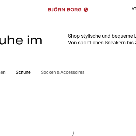
A
uhe im
Shop stylische und bequeme Da
Von sportlichen Sneakern bis z
Tage oder den täglichen Look.
Komfort. Nur solange der Vorra
hen
Schuhe
Socken & Accessoires