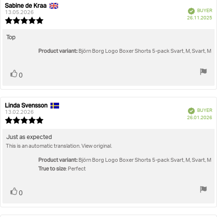
Sabine de Kraa
Review
Review
Verified
BUYER
author:
date:
13.05.2026
P
26.11.2025
Review
da
rating:
5.0
Review
Top
out
text:
Product variant:
of
Björn Borg Logo Boxer Shorts 5-pack Svart, M, Svart, M
5
stars
Vote
vote(s)
0
up
Linda Svensson
Review
Review
Verified
BUYER
author:
date:
13.02.2026
P
26.01.2026
Review
da
rating:
5.0
Review
Just as expected
out
This is an automatic translation. View original.
text:
of
5
Product variant:
Björn Borg Logo Boxer Shorts 5-pack Svart, M, Svart, M
stars
True to size
: Perfect
Vote
vote(s)
0
up