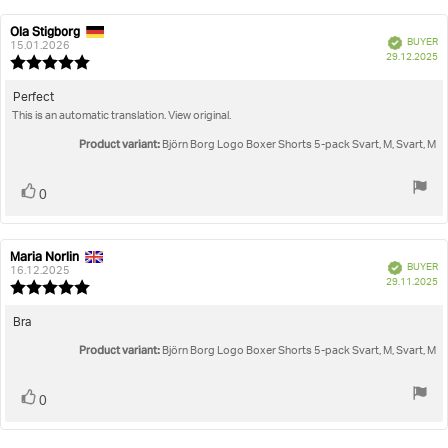
Ola Stigborg
Review
Review
Verified
BUYER
author:
date:
15.01.2026
P
29.12.2025
Review
da
rating:
5.0
Review
Perfect
out
This is an automatic translation. View original.
text:
of
5
Product variant:
Björn Borg Logo Boxer Shorts 5-pack Svart, M, Svart, M
stars
Vote
vote(s)
0
up
Maria Norlin
Review
Review
Verified
BUYER
author:
date:
16.12.2025
P
29.11.2025
Review
da
rating:
5.0
Review
Bra
out
text:
Product variant:
of
Björn Borg Logo Boxer Shorts 5-pack Svart, M, Svart, M
5
stars
Vote
vote(s)
0
up