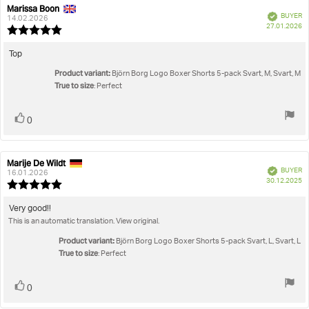
Marissa Boon
Review
Review
Verified
BUYER
author:
date:
14.02.2026
P
27.01.2026
Review
da
rating:
5.0
Review
Top
out
text:
Product variant:
of
Björn Borg Logo Boxer Shorts 5-pack Svart, M, Svart, M
True to size
5
: Perfect
stars
Vote
vote(s)
0
up
Marije De Wildt
Review
Review
Verified
BUYER
author:
date:
16.01.2026
P
30.12.2025
Review
da
rating:
5.0
Review
Very good!!
out
This is an automatic translation. View original.
text:
of
5
Product variant:
Björn Borg Logo Boxer Shorts 5-pack Svart, L, Svart, L
stars
True to size
: Perfect
Vote
vote(s)
0
up