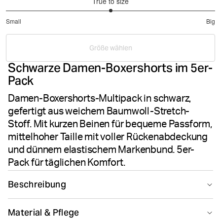
True to size
3
Small
Big
out
Based
of
on
5
Größe wählen
13
Schwarze Damen-Boxershorts im 5er-
votes
Pack
Damen-Boxershorts-Multipack in schwarz,
gefertigt aus weichem Baumwoll-Stretch-
Stoff. Mit kurzen Beinen für bequeme Passform,
mittelhoher Taille mit voller Rückenabdeckung
und dünnem elastischem Markenbund. 5er-
Pack für täglichen Komfort.
Beschreibung
Die Björn Borg Logo Boxer Shorts im 5er-Pack in
Material & Pflege
Schwarz bieten alltäglichen Komfort für Frauen.