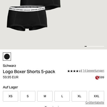
Schwarz
Logo Boxer Shorts 5-pack
14 bewertungen
59.95 EUR
599
Auf Lager
XS
S
M
L
XL
XXL
Größentabelle