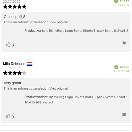
BUYER
author:
date:
20.07.2026
P
03.07.2026
Review
da
rating:
5.0
Review
Great quality!
out
This is an automatic translation. View original.
text:
of
5
Product variant:
Björn Borg Logo Boxer Shorts 5-pack Svart, S, Svart, S
stars
Vote
vote(s)
0
up
Mila Driessen
Review
Review
Verified
BUYER
author:
date:
11.06.2026
P
25.05.2026
Review
da
rating:
4.0
Review
Very good!
out
This is an automatic translation. View original.
text:
of
5
Product variant:
Björn Borg Logo Boxer Shorts 5-pack Svart, S, Svart, S
stars
True to size
: Perfect
Vote
vote(s)
0
up