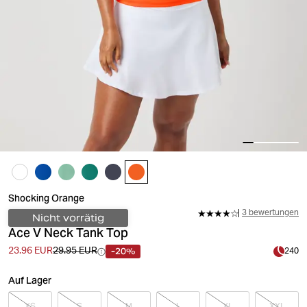
Shocking Orange
3 bewertungen
Nicht vorrätig
Ace V Neck Tank Top
-20%
23.96 EUR
29.95 EUR
240
Auf Lager
XS
S
M
L
XL
XXL