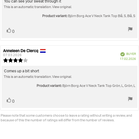
4.0
Review
You can see your sweat through it
out
This is an automatic translation. View original.
text:
of
5
Product variant:
Björn Borg Ace V Neck Tank Top Blå, S, Blå, S
stars
Vote
vote(s)
0
up
Anneleen De Clercq
Review
Review
Verified
BUYER
author:
date:
07.03.2026
P
17.02.2026
Review
da
rating:
4.0
Review
Comes up a bit short
out
This is an automatic translation. View original.
text:
of
5
Product variant:
Björn Borg Ace V Neck Tank Top Grön, L, Grön, L
stars
Vote
vote(s)
0
up
Please note that some customers choose to leave a rating without writing a review, and
because of this the number of ratings will differ from the number of reviews.