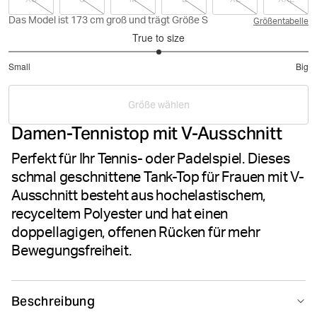
Das Model ist 173 cm groß und trägt Größe S
Größentabelle
True to size
3
Small
Big
out
Based
of
on
5
Größe wählen
4
Damen-Tennistop mit V-Ausschnitt
votes
Perfekt für Ihr Tennis- oder Padelspiel. Dieses
schmal geschnittene Tank-Top für Frauen mit V-
Ausschnitt besteht aus hochelastischem,
recyceltem Polyester und hat einen
doppellagigen, offenen Rücken für mehr
Bewegungsfreiheit.
Beschreibung