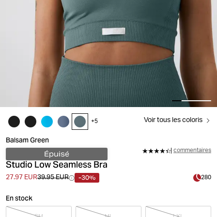
Voir tous les coloris
+
5
Balsam Green
commentaires
Épuisé
Studio Low Seamless Bra
-30%
27.97 EUR
39.95 EUR
280
En stock
SM
ML
LXL