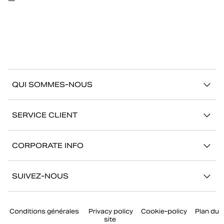
QUI SOMMES-NOUS
À propos de Björn Borg
SERVICE CLIENT
Développement durable
Contactez-nous
Stories
CORPORATE INFO
Aide
Showrooms
Votre carrière chez Björn Borg
Retour/Réclamation
SUIVEZ-NOUS
Presse
Mon compte
Instagram
Corporate governance
Conditions générales
Privacy policy
Cookie-policy
Plan du
Facebook
site