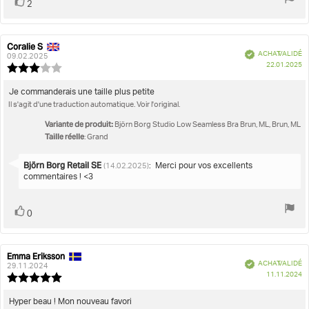
Vote
vote(s)
2
positif
Coralie S
Auteur
Date
Vérifié
ACHAT VALIDÉ
de
de
09.02.2025
D
22.01.2025
l'évaluation:
l'évaluation:
Note
d'
de
l'évaluation
Texte
Je commanderais une taille plus petite
:
Il s'agit d'une traduction automatique. Voir l'original.
de
3.0
l'évaluation:
étoiles
Variante de produit:
Björn Borg Studio Low Seamless Bra Brun, ML, Brun, ML
sur
Taille réelle
: Grand
5
Réponse
Björn Borg Retail SE
:
Merci pour vos excellents
(14.02.2025)
de:
commentaires ! <3
Vote
vote(s)
0
positif
Emma Eriksson
Auteur
Date
Vérifié
ACHAT VALIDÉ
de
de
29.11.2024
D
11.11.2024
l'évaluation:
l'évaluation:
Note
d'
de
l'évaluation
Texte
Hyper beau ! Mon nouveau favori