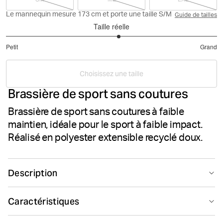
Le mannequin mesure 173 cm et porte une taille S/M
Guide de tailles
Taille réelle
3.142857142857143
Petit
Grand
sur
Basé
5
sur
Choisissez une taille
14
Brassière de sport sans coutures
votes
Brassière de sport sans coutures à faible
maintien, idéale pour le sport à faible impact.
Réalisé en polyester extensible recyclé doux.
Description
La Björn Borg Studio Low Seamless Bra est une
Caractéristiques
brassière de sport à faible maintien, conçue en
polyester doux et recyclé, et en polyamide extensible
Suitable for sport
Low support