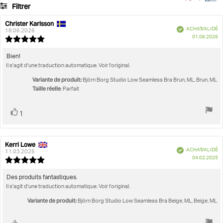
Filtrer
votes
Note
Images
Christer Karlsson
Auteur
Date
Vérifié
ACHAT VALIDÉ
de
de
18.06.2026
D
Taille réelle
01.06.2026
l'évaluation:
l'évaluation:
Note
d'
de
l'évaluation
Texte
Bien!
:
Il s'agit d'une traduction automatique. Voir l'original.
de
5.0
l'évaluation:
étoiles
Variante de produit:
Björn Borg Studio Low Seamless Bra Brun, ML, Brun, ML
sur
Taille réelle
: Parfait
5
Vote
vote(s)
1
positif
Kerri Lowe
Auteur
Date
Vérifié
ACHAT VALIDÉ
de
de
11.03.2025
D
04.02.2025
l'évaluation:
l'évaluation:
Note
d'
de
l'évaluation
Texte
Des produits fantastiques.
:
Il s'agit d'une traduction automatique. Voir l'original.
de
5.0
l'évaluation:
étoiles
Variante de produit:
Björn Borg Studio Low Seamless Bra Beige, ML, Beige, ML
sur
5