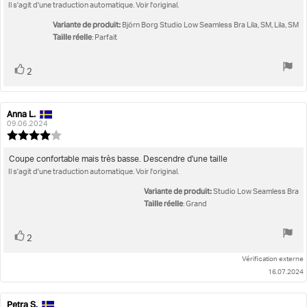
:
Il s'agit d'une traduction automatique. Voir l'original.
de
5.0
l'évaluation:
étoiles
Variante de produit:
Björn Borg Studio Low Seamless Bra Lila, SM, Lila, SM
sur
Taille réelle
: Parfait
5
Vote
vote(s)
2
positif
Anna L.
Auteur
Date
de
de
09.06.2024
l'évaluation:
l'évaluation:
Note
de
l'évaluation
Texte
Coupe confortable mais très basse. Descendre d'une taille
:
Il s'agit d'une traduction automatique. Voir l'original.
de
4.0
l'évaluation:
étoiles
Variante de produit:
Studio Low Seamless Bra
sur
Taille réelle
: Grand
5
Vote
vote(s)
2
positif
Vérification externe
16.07.2024
Petra S.
Auteur
Date