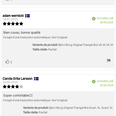
1
positif
adam wernicki
Auteur
Date
Vérifié
ACHAT VALIDÉ
de
de
18.07.2025
D
30.06.2025
l'évaluation:
l'évaluation:
Note
d'
de
l'évaluation
Texte
Bien cousu, bonne qualité
:
Il s'agit d'une traduction automatique. Voir l'original.
de
5.0
l'évaluation:
étoiles
Variante de produit:
Björn Borg Original Triangle Bra Vit, M, Vit, M
sur
Taille réelle
: Parfait
5
Vote
vote(s)
1
positif
Carola Erita Larsson
Auteur
Date
Vérifié
ACHAT VALIDÉ
de
de
24.06.2025
D
02.06.2025
l'évaluation:
l'évaluation:
Note
d'
de
l'évaluation
Texte
Super confortable👍🏼
:
Il s'agit d'une traduction automatique. Voir l'original.
de
4.0
l'évaluation:
étoiles
Variante de produit:
Björn Borg Original Triangle Bra Svart, XL, Svart, XL
sur
Taille réelle
: Parfait
5