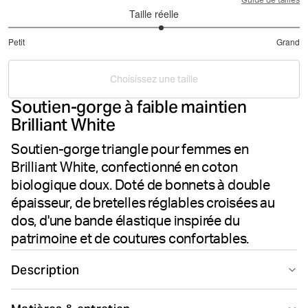
Guide de tailles
Taille réelle
3.1
Petit
Grand
sur
Basé
5
sur
Choisissez une taille
20
Soutien-gorge à faible maintien
votes
Brilliant White
Soutien-gorge triangle pour femmes en
Brilliant White, confectionné en coton
biologique doux. Doté de bonnets à double
épaisseur, de bretelles réglables croisées au
dos, d'une bande élastique inspirée du
patrimoine et de coutures confortables.
Description
Le soutien-gorge triangle Björn Borg Original Triangle