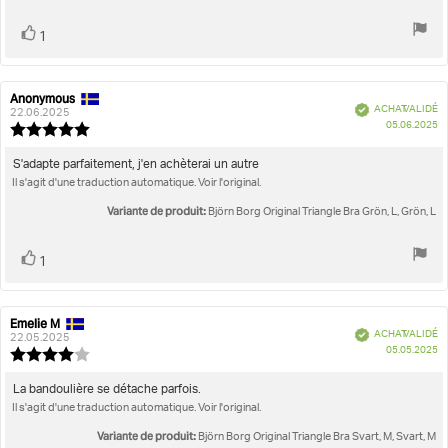
Vote
vote(s)
1
positif
Anonymous
Auteur
Date
Vérifié
ACHAT VALIDÉ
de
de
22.06.2025
D
05.06.2025
l'évaluation:
l'évaluation:
Note
d'
de
l'évaluation
Texte
S'adapte parfaitement, j'en achèterai un autre
:
Il s'agit d'une traduction automatique. Voir l'original.
de
5.0
l'évaluation:
étoiles
Variante de produit:
Björn Borg Original Triangle Bra Grön, L, Grön, L
sur
5
Vote
vote(s)
1
positif
Emelie M
Auteur
Date
Vérifié
ACHAT VALIDÉ
de
de
22.05.2025
D
05.05.2025
l'évaluation:
l'évaluation:
Note
d'
de
l'évaluation
Texte
La bandoulière se détache parfois.
:
Il s'agit d'une traduction automatique. Voir l'original.
de
4.0
l'évaluation:
étoiles
Variante de produit:
Björn Borg Original Triangle Bra Svart, M, Svart, M