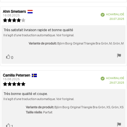
Ahm Smetsers
Auteur
Date
Vérifié
ACHAT VALIDÉ
de
de
16.08.2025
D
20.07.2025
l'évaluation:
l'évaluation:
Note
d'
de
l'évaluation
Texte
Très satisfait livraison rapide et bonne qualité
:
Il s'agit d'une traduction automatique. Voir l'original.
de
4.0
l'évaluation:
étoiles
Variante de produit:
Björn Borg Original Triangle Bra Grön, M, Grön, M
sur
5
Vote
vote(s)
0
positif
Camilla Petersen
Auteur
Date
Vérifié
ACHAT VALIDÉ
de
de
15.08.2025
D
29.07.2025
l'évaluation:
l'évaluation:
Note
d'
de
l'évaluation
Texte
Très bonne qualité et coupe.
:
Il s'agit d'une traduction automatique. Voir l'original.
de
5.0
l'évaluation:
étoiles
Variante de produit:
Björn Borg Original Triangle Bra Grön, XS, Grön, XS
sur
Taille réelle
: Parfait
5
Vote
vote(s)