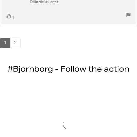
sur
Taille réelle
: Parfait
5
Vote
vote(s)
1
positif
1
2
#Bjornborg - Follow the action