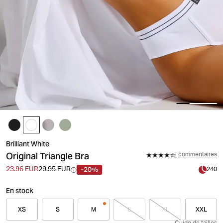
Brilliant White
Original Triangle Bra
commentaires
-20%
23.96 EUR
29.95 EUR
240
En stock
XS
S
M
L
XL
XXL