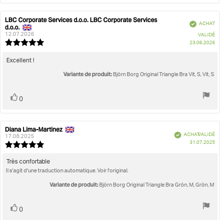
LBC Corporate Services d.o.o. LBC Corporate Services
Auteur
Vérifié
ACHAT
d.o.o.
de
Date
l'évaluation:
de
12.07.2026
VALIDÉ
l'évaluation:
Note
D
23.06.2026
d'
de
l'évaluation
Texte
Excellent !
:
de
5.0
Variante de produit:
Björn Borg Original Triangle Bra Vit, S, Vit, S
l'évaluation:
étoiles
sur
Vote
vote(s)
5
0
positif
Diana Lima-Martinez
Auteur
Date
Vérifié
ACHAT VALIDÉ
de
de
17.08.2025
D
31.07.2025
l'évaluation:
l'évaluation:
Note
d'
de
l'évaluation
Texte
Très confortable
:
Il s'agit d'une traduction automatique. Voir l'original.
de
5.0
l'évaluation:
étoiles
Variante de produit:
Björn Borg Original Triangle Bra Grön, M, Grön, M
sur
5
Vote
vote(s)
0
positif