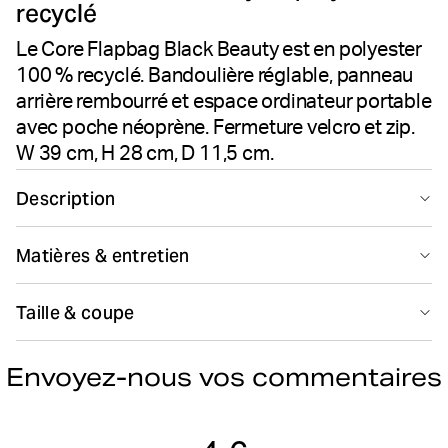
recyclé
Le Core Flapbag Black Beauty est en polyester
100 % recyclé. Bandoulière réglable, panneau
arrière rembourré et espace ordinateur portable
avec poche néoprène. Fermeture velcro et zip.
W 39 cm, H 28 cm, D 11,5 cm.
Description
Le Core Flapbag 12L Björn Borg coloris Black Beauty
Matières & entretien
allie style durable et conception pratique. Fabriqué en
polyester recyclé 600D respectueux de l'environnement,
100% Polyester - Recycled Lining 100% Polyester - Recycled
ce sac à bandoulière unisexe offre suffisamment
Taille & coupe
Fabriqué(e) en/à/aux: China(CN)
d'espace pour un ordinateur portable et vos essentiels
quotidiens. Le rabat est équipé d'une fermeture velcro
Guide de tailles
et d'un zip en nylon pour un rangement sécurisé, tandis
Envoyez-nous vos commentaires
qu'un compartiment zippé facilement accessible garde
Pas de lavage
vos petits objets à portée de main. La bandoulière
réglable et le panneau arrière rembourré assurent un