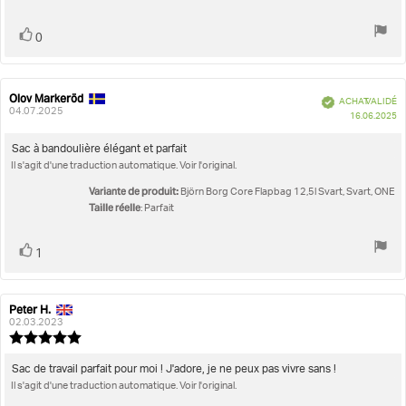
sur
5
Vote
vote(s)
0
positif
Olov Markeröd
Auteur
Date
Vérifié
ACHAT VALIDÉ
de
de
04.07.2025
D
16.06.2025
l'évaluation:
l'évaluation:
d'
Texte
Sac à bandoulière élégant et parfait
Il s'agit d'une traduction automatique. Voir l'original.
de
l'évaluation:
Variante de produit:
Björn Borg Core Flapbag 12,5l Svart, Svart, ONE
Taille réelle
: Parfait
Vote
vote(s)
1
positif
Peter H.
Auteur
Date
de
de
02.03.2023
l'évaluation:
l'évaluation:
Note
de
l'évaluation
Texte
Sac de travail parfait pour moi ! J'adore, je ne peux pas vivre sans !
:
Il s'agit d'une traduction automatique. Voir l'original.
de
5.0
l'évaluation: