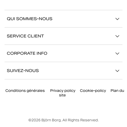
QUI SOMMES-NOUS
À propos de Björn Borg
SERVICE CLIENT
Développement durable
Contactez-nous
Stories
CORPORATE INFO
Aide
Showrooms
Votre carrière chez Björn Borg
Retour/Réclamation
SUIVEZ-NOUS
Presse
Mon compte
Instagram
Corporate governance
Conditions générales
Privacy policy
Cookie-policy
Plan du
Facebook
site
TikTok
Youtube
©
2026
Björn Borg, All Rights Reserved.