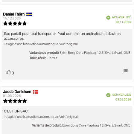
positif
Daniel Thörn
Auteur
Date
Vérifié
ACHAT VALIDÉ
de
de
15.12.2025
D
28.11.2025
l'évaluation:
l'évaluation:
Note
d'
de
l'évaluation
Texte
Sac parfait pour tout transporter. Peut contenir un ordinateur et d'autres
:
accessoires.
de
5.0
Il s'agit d'une traduction automatique. Voir l'original.
l'évaluation:
étoiles
sur
Variante de produit:
Björn Borg Core Flapbag 12,5l Svart, Svart, ONE
5
Taille réelle
: Parfait
Vote
vote(s)
0
positif
Jacob Danielsen
Auteur
Date
Vérifié
ACHAT VALIDÉ
de
de
01.03.2026
D
03.02.2026
l'évaluation:
l'évaluation:
Note
d'
de
l'évaluation
Texte
C'EST UN SAC.
:
Il s'agit d'une traduction automatique. Voir l'original.
de
5.0
l'évaluation:
étoiles
Variante de produit:
Björn Borg Core Flapbag 12l Svart, Svart, ONE
sur