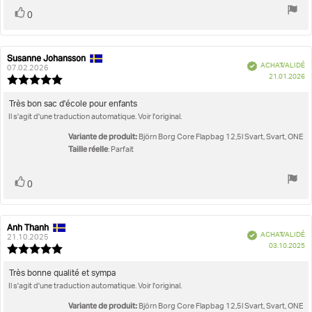
5
Vote
vote(s)
0
positif
Susanne Johansson
Auteur
Date
Vérifié
ACHAT VALIDÉ
de
de
07.02.2026
D
21.01.2026
l'évaluation:
l'évaluation:
Note
d'
de
l'évaluation
Texte
Très bon sac d'école pour enfants
:
Il s'agit d'une traduction automatique. Voir l'original.
de
5.0
l'évaluation:
étoiles
Variante de produit:
Björn Borg Core Flapbag 12,5l Svart, Svart, ONE
sur
Taille réelle
: Parfait
5
Vote
vote(s)
0
positif
Anh Thanh
Auteur
Date
Vérifié
ACHAT VALIDÉ
de
de
21.10.2025
D
03.10.2025
l'évaluation:
l'évaluation:
Note
d'
de
l'évaluation
Texte
Très bonne qualité et sympa
:
Il s'agit d'une traduction automatique. Voir l'original.
de
5.0
l'évaluation:
étoiles
Variante de produit:
Björn Borg Core Flapbag 12,5l Svart, Svart, ONE