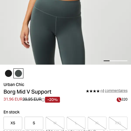
Urban Chic
Borg Mid V Support
commentaires
-20%
31.96 EUR
39.95 EUR
320
En stock
XS
S
M
L
XL
XXL