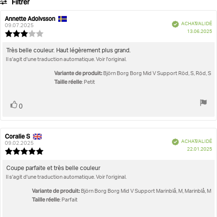
Filtrer
votes
Numéro d’article: 10002291_GN185
Note
Images
Annette Adolvsson
Auteur
Date
Femme
Vêtements de sport
Brassière de sport
Borg Mid V Suppor
Vérifié
ACHAT VALIDÉ
de
de
09.07.2025
D
Taille réelle
13.06.2025
l'évaluation:
l'évaluation:
Note
d'
de
l'évaluation
Texte
Très belle couleur. Haut légèrement plus grand.
:
Il s'agit d'une traduction automatique. Voir l'original.
de
3.0
l'évaluation:
étoiles
Variante de produit:
Björn Borg Borg Mid V Support Röd, S, Röd, S
sur
Taille réelle
: Petit
5
Vote
vote(s)
0
positif
Coralie S
Auteur
Date
Vérifié
ACHAT VALIDÉ
de
de
09.02.2025
D
22.01.2025
l'évaluation:
l'évaluation:
Note
d'
de
l'évaluation
Texte
Coupe parfaite et très belle couleur
:
Il s'agit d'une traduction automatique. Voir l'original.
de
5.0
l'évaluation:
étoiles
Variante de produit:
Björn Borg Borg Mid V Support Marinblå, M, Marinblå, M
sur
Taille réelle
: Parfait
5