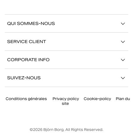
QUI SOMMES-NOUS
À propos de Björn Borg
SERVICE CLIENT
Développement durable
Contactez-nous
Stories
CORPORATE INFO
Aide
Showrooms
Votre carrière chez Björn Borg
Retour/Réclamation
SUIVEZ-NOUS
Presse
Mon compte
Instagram
Corporate governance
Conditions générales
Privacy policy
Cookie-policy
Plan du
Facebook
site
TikTok
Youtube
©
2026
Björn Borg, All Rights Reserved.