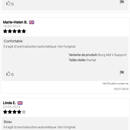
Vote
vote(s)
0
positif
Marie-Helen B.
Auteur
Date
de
de
16.04.2024
l'évaluation:
l'évaluation:
Note
de
l'évaluation
Texte
Confortable
:
Il s'agit d'une traduction automatique. Voir l'original.
de
5.0
l'évaluation:
étoiles
Variante de produit:
Borg Mid V Support
sur
Taille réelle
: Parfait
5
Vote
vote(s)
0
positif
Vérification externe
16.07.2024
Linda E.
Auteur
Date
de
de
03.04.2024
l'évaluation:
l'évaluation:
Note
de
l'évaluation
Texte
Beau
:
Il s'agit d'une traduction automatique. Voir l'original.
de