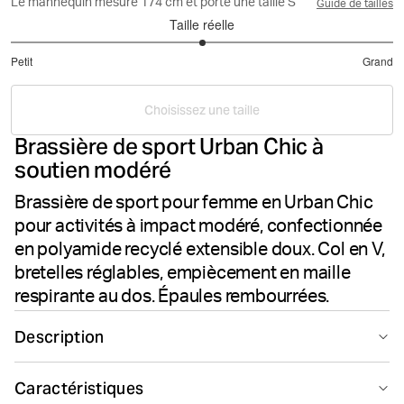
Le mannequin mesure 174 cm et porte une taille S
Guide de tailles
Taille réelle
3
Petit
Grand
sur
Basé
5
sur
Choisissez une taille
5
Brassière de sport Urban Chic à
votes
soutien modéré
Brassière de sport pour femme en Urban Chic
pour activités à impact modéré, confectionnée
en polyamide recyclé extensible doux. Col en V,
bretelles réglables, empiècement en maille
respirante au dos. Épaules rembourrées.
Description
La Björn Borg Borg Mid V Support coloris Urban Chic
Caractéristiques
est une brassière de sport élégante conçue pour les