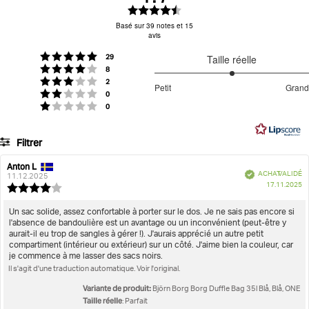
Ne pas repasser
Séchage en tambour interdit
Note
:
Basé sur 39 notes et 15
avis
4.7
étoiles
votes
Note : 5 étoiles sur 5
29
Taille réelle
sur
Pas de lavage
votes
Note : 4 étoiles sur 5
8
5
3
votes
Note : 3 étoiles sur 5
2
Petit
Grand
votes
sur
Note : 2 étoiles sur 5
0
Basé
votes
Note : 1 étoiles sur 5
0
5
sur
14
Filtrer
votes
Note
Images
Anton L
Auteur
Date
Vérifié
ACHAT VALIDÉ
de
de
11.12.2025
D
Taille réelle
17.11.2025
l'évaluation:
l'évaluation:
Note
d'
de
l'évaluation
Texte
Un sac solide, assez confortable à porter sur le dos. Je ne sais pas encore si
:
l'absence de bandoulière est un avantage ou un inconvénient (peut-être y
de
4.0
aurait-il eu trop de sangles à gérer !). J'aurais apprécié un autre petit
l'évaluation:
étoiles
compartiment (intérieur ou extérieur) sur un côté. J'aime bien la couleur, car
sur
je commence à me lasser des sacs noirs.
5
Il s'agit d'une traduction automatique. Voir l'original.
Variante de produit:
Björn Borg Borg Duffle Bag 35l Blå, Blå, ONE
Taille réelle
: Parfait