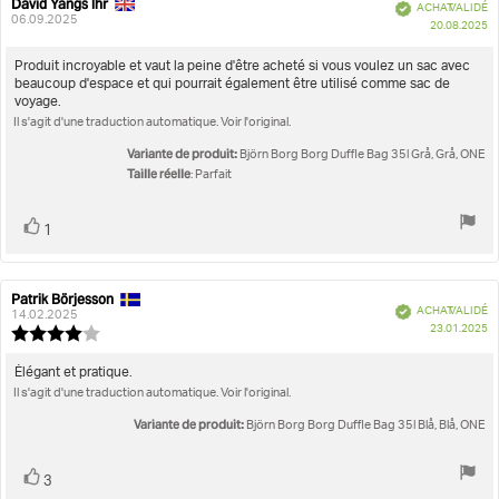
David Yangs Ihr
Auteur
Date
Vérifié
ACHAT VALIDÉ
de
de
06.09.2025
D
20.08.2025
l'évaluation:
l'évaluation:
d'
Texte
Produit incroyable et vaut la peine d'être acheté si vous voulez un sac avec
beaucoup d'espace et qui pourrait également être utilisé comme sac de
de
voyage.
l'évaluation:
Il s'agit d'une traduction automatique. Voir l'original.
Variante de produit:
Björn Borg Borg Duffle Bag 35l Grå, Grå, ONE
Taille réelle
: Parfait
Vote
vote(s)
1
positif
Patrik Börjesson
Auteur
Date
Vérifié
ACHAT VALIDÉ
de
de
14.02.2025
D
23.01.2025
l'évaluation:
l'évaluation:
Note
d'
de
l'évaluation
Texte
Élégant et pratique.
:
Il s'agit d'une traduction automatique. Voir l'original.
de
4.0
l'évaluation:
étoiles
Variante de produit:
Björn Borg Borg Duffle Bag 35l Blå, Blå, ONE
sur
5
Vote
vote(s)
3