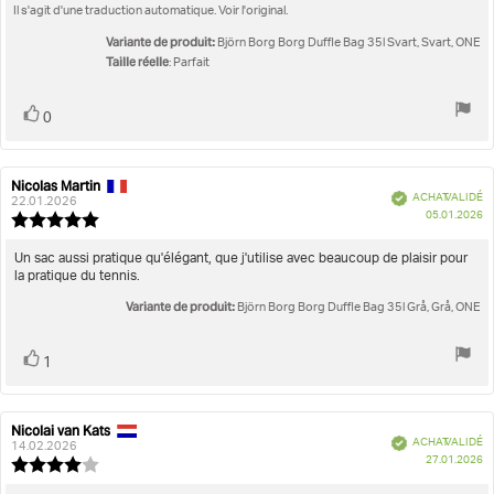
:
Il s'agit d'une traduction automatique. Voir l'original.
de
5.0
l'évaluation:
étoiles
Variante de produit:
Björn Borg Borg Duffle Bag 35l Svart, Svart, ONE
sur
Taille réelle
: Parfait
5
Vote
vote(s)
0
positif
Nicolas Martin
Auteur
Date
Vérifié
ACHAT VALIDÉ
de
de
22.01.2026
D
05.01.2026
l'évaluation:
l'évaluation:
Note
d'
de
l'évaluation
Texte
Un sac aussi pratique qu'élégant, que j'utilise avec beaucoup de plaisir pour
:
la pratique du tennis.
de
5.0
l'évaluation:
Variante de produit:
étoiles
Björn Borg Borg Duffle Bag 35l Grå, Grå, ONE
sur
5
Vote
vote(s)
1
positif
Nicolai van Kats
Auteur
Date
Vérifié
ACHAT VALIDÉ
de
de
14.02.2026
D
27.01.2026
l'évaluation:
l'évaluation:
Note
d'
de