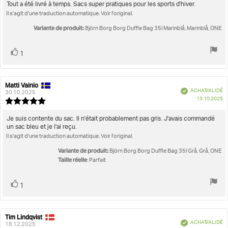
l'évaluation
Texte
Tout a été livré à temps. Sacs super pratiques pour les sports d'hiver.
:
Il s'agit d'une traduction automatique. Voir l'original.
de
4.0
l'évaluation:
étoiles
Variante de produit:
Björn Borg Borg Duffle Bag 35l Marinblå, Marinblå, ONE
sur
5
Vote
vote(s)
1
positif
Matti Vainio
Auteur
Date
Vérifié
ACHAT VALIDÉ
de
de
30.10.2025
D
13.10.2025
l'évaluation:
l'évaluation:
Note
d'
de
l'évaluation
Texte
Je suis contente du sac. Il n'était probablement pas gris. J'avais commandé
:
un sac bleu et je l'ai reçu.
de
5.0
Il s'agit d'une traduction automatique. Voir l'original.
l'évaluation:
étoiles
sur
Variante de produit:
Björn Borg Borg Duffle Bag 35l Grå, Grå, ONE
5
Taille réelle
: Parfait
Vote
vote(s)
1
positif
Tim Lindqvist
Auteur
Date
Vérifié
ACHAT VALIDÉ
de
de
18.12.2025