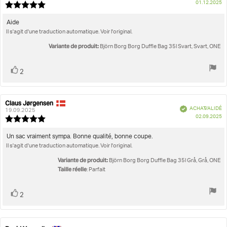
D
01.12.2025
l'évaluation:
l'évaluation:
Note
d'
de
l'évaluation
Texte
Aide
:
Il s'agit d'une traduction automatique. Voir l'original.
de
5.0
l'évaluation:
étoiles
Variante de produit:
Björn Borg Borg Duffle Bag 35l Svart, Svart, ONE
sur
5
Vote
vote(s)
2
positif
Claus Jørgensen
Auteur
Date
Vérifié
ACHAT VALIDÉ
de
de
19.09.2025
D
02.09.2025
l'évaluation:
l'évaluation:
Note
d'
de
l'évaluation
Texte
Un sac vraiment sympa. Bonne qualité, bonne coupe.
:
Il s'agit d'une traduction automatique. Voir l'original.
de
5.0
l'évaluation:
étoiles
Variante de produit:
Björn Borg Borg Duffle Bag 35l Grå, Grå, ONE
sur
Taille réelle
: Parfait
5
Vote
vote(s)
2
positif