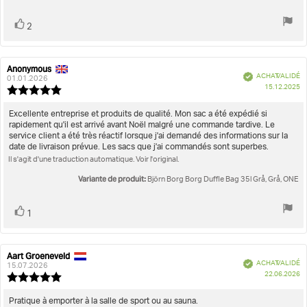
Vote
vote(s)
2
positif
Anonymous
Auteur
Date
Vérifié
ACHAT VALIDÉ
de
de
01.01.2026
D
15.12.2025
l'évaluation:
l'évaluation:
Note
d'
de
l'évaluation
Texte
Excellente entreprise et produits de qualité. Mon sac a été expédié si
:
rapidement qu'il est arrivé avant Noël malgré une commande tardive. Le
de
5.0
service client a été très réactif lorsque j'ai demandé des informations sur la
l'évaluation:
étoiles
date de livraison prévue. Les sacs que j'ai commandés sont superbes.
sur
Il s'agit d'une traduction automatique. Voir l'original.
5
Variante de produit:
Björn Borg Borg Duffle Bag 35l Grå, Grå, ONE
Vote
vote(s)
1
positif
Aart Groeneveld
Auteur
Date
Vérifié
ACHAT VALIDÉ
de
de
15.07.2026
D
22.06.2026
l'évaluation:
l'évaluation:
Note
d'
de
l'évaluation
Texte
Pratique à emporter à la salle de sport ou au sauna.