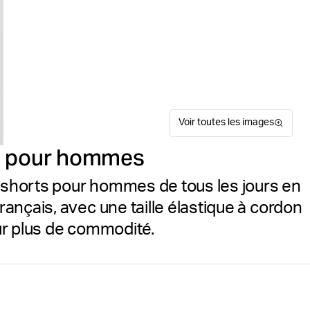
Voir toutes les images
e pour hommes
atshorts pour hommes de tous les jours en
ançais, avec une taille élastique à cordon
ur plus de commodité.
Le sweat-shirt classique Bj
Guide de tailles
français doux et respirant, 1
coupe régulière et une taill