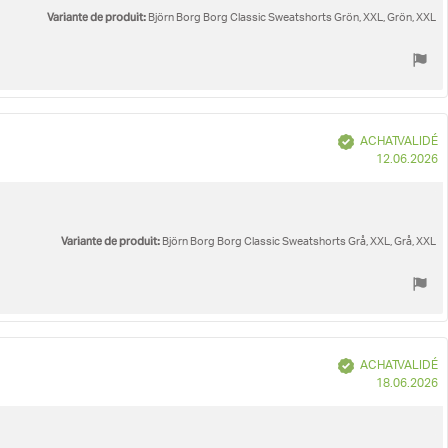
Variante de produit:
Björn Borg Borg Classic Sweatshorts Grön, XXL, Grön, XXL
Vérifié
ACHAT VALIDÉ
D
12.06.2026
d
Variante de produit:
Björn Borg Borg Classic Sweatshorts Grå, XXL, Grå, XXL
Vérifié
ACHAT VALIDÉ
D
18.06.2026
d