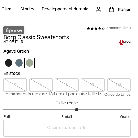
Panier
 Client
Stories
Développement durable
commentaires
Épuisé
Borg Classic Sweatshorts
49.95 EUR
499
Agave Green
En stock
S
M
L
XL
XXL
Le mannequin mesure 184 cm et porte une taille M
Guide de tailles
Taille réelle
3.315789473684211
Petit
Parfait
Grand
sur
Basé
5
Choisissez une taille
sur
19