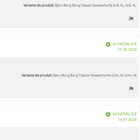
Variante de produit:
Björn Borg Borg Classic Sweatshorts Grå, XL, Grå, XL
Vérifié
ACHAT VALIDÉ
D
27.05.2026
d
Variante de produit:
Björn Borg Borg Classic Sweatshorts Grön, M, Grön, M
Vérifié
ACHAT VALIDÉ
D
14.07.2026
d