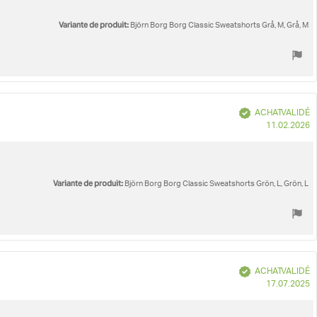
Variante de produit:
Björn Borg Borg Classic Sweatshorts Grå, M, Grå, M
Vérifié
ACHAT VALIDÉ
D
11.02.2026
d
Variante de produit:
Björn Borg Borg Classic Sweatshorts Grön, L, Grön, L
Vérifié
ACHAT VALIDÉ
D
17.07.2025
d