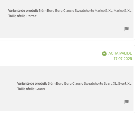
Variante de produit:
Björn Borg Borg Classic Sweatshorts Marinblå, XL, Marinblå, XL
Taille réelle
: Parfait
Vérifié
ACHAT VALIDÉ
D
17.07.2025
d
Variante de produit:
Björn Borg Borg Classic Sweatshorts Svart, XL, Svart, XL
Taille réelle
: Grand