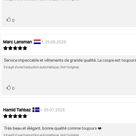
de
étoiles
l'évaluation:
sur
5
vote(s)
Vote
0
positif
Marc Lansman
Auteur
Date
•
29.06.2026
de
de
Note
l'évaluation:
de
l'évaluation:
l'évaluation
Service impeccable et vêtements de grande qualité. La coupe est toujours
Texte
:
5.0
Il s'agit d'une traduction automatique. Voir l'original.
de
étoiles
l'évaluation:
sur
5
vote(s)
Vote
0
positif
Hamid Tahbaz
Auteur
Date
•
05.07.2026
de
de
Note
l'évaluation:
de
l'évaluation:
l'évaluation
Très beau et élégant, bonne qualité comme toujours ❤️
Texte
:
5.0
Il s'agit d'une traduction automatique. Voir l'original.