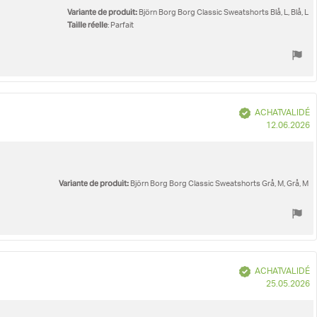
Variante de produit:
Björn Borg Borg Classic Sweatshorts Blå, L, Blå, L
Taille réelle
: Parfait
Vérifié
ACHAT VALIDÉ
D
12.06.2026
d
Variante de produit:
Björn Borg Borg Classic Sweatshorts Grå, M, Grå, M
Vérifié
ACHAT VALIDÉ
D
25.05.2026
d