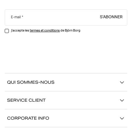
S’ABONNER
E-mail
j'accepte les
termes et conditions
de Björn Borg
QUI SOMMES-NOUS
À propos de Björn Borg
SERVICE CLIENT
Développement durable
Contactez-nous
Stories
CORPORATE INFO
Aide
Showrooms
Votre carrière chez Björn Borg