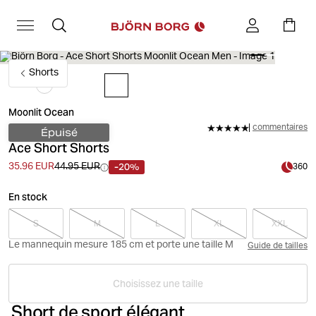
Shorts
Moonlit Ocean
commentaires
Épuisé
Ace Short Shorts
-20%
35.96 EUR
44.95 EUR
360
En stock
S
M
L
XL
XXL
Le mannequin mesure 185 cm et porte une taille M
Guide de tailles
Choisissez une taille
Short de sport élégant