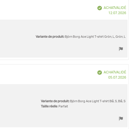
Vérifié
ACHAT VALIDÉ
D
12.07.2026
d
Variante de produit:
Björn Borg Ace Light T-shirt Grön, L, Grön, L
Vérifié
ACHAT VALIDÉ
D
05.07.2026
d
Variante de produit:
Björn Borg Ace Light T-shirt Blå, S, Blå, S
Taille réelle
: Parfait