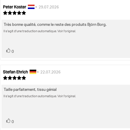
Peter Koster
Auteur
Date
•
29.07.2026
de
de
Note
l'évaluation:
de
l'évaluation:
l'évaluation
Très bonne qualité, comme le reste des produits Björn Borg.
Texte
:
5.0
Il s'agit d'une traduction automatique. Voir l'original.
de
étoiles
l'évaluation:
sur
5
vote(s)
Vote
0
positif
Stefan Ehrich
Auteur
Date
•
22.07.2026
de
de
Note
l'évaluation:
de
l'évaluation:
l'évaluation
Taille parfaitement, tissu génial
Texte
:
5.0
Il s'agit d'une traduction automatique. Voir l'original.
de
étoiles
l'évaluation:
sur
5
vote(s)
Vote
0
positif