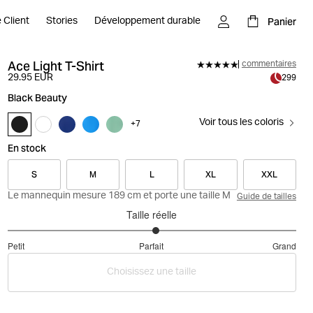
Panier
 Client
Stories
Développement durable
Ace Light T-Shirt
commentaires
29.95 EUR
299
Black Beauty
Voir tous les coloris
+
7
En stock
S
M
L
XL
XXL
Le mannequin mesure 189 cm et porte une taille M
Guide de tailles
Taille réelle
3.057142857142857
Petit
Parfait
Grand
sur
Basé
5
Choisissez une taille
sur
35
votes