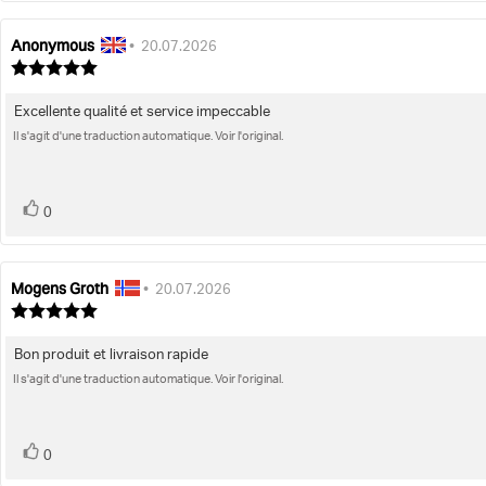
Anonymous
Auteur
Date
•
20.07.2026
de
de
Note
l'évaluation:
de
l'évaluation:
l'évaluation
Excellente qualité et service impeccable
Texte
:
5.0
Il s'agit d'une traduction automatique. Voir l'original.
de
étoiles
l'évaluation:
sur
5
vote(s)
Vote
0
positif
Mogens Groth
Auteur
Date
•
20.07.2026
de
de
Note
l'évaluation:
de
l'évaluation:
l'évaluation
Bon produit et livraison rapide
Texte
:
5.0
Il s'agit d'une traduction automatique. Voir l'original.
de
étoiles
l'évaluation:
sur
5
vote(s)
Vote
0
positif