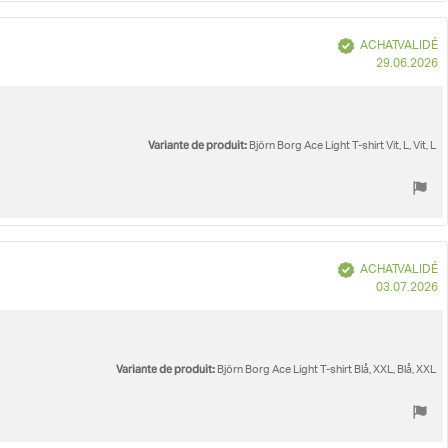
Vérifié
ACHAT VALIDÉ
D
29.06.2026
d
Variante de produit:
Björn Borg Ace Light T-shirt Vit, L, Vit, L
Vérifié
ACHAT VALIDÉ
D
03.07.2026
d
Variante de produit:
Björn Borg Ace Light T-shirt Blå, XXL, Blå, XXL