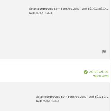
Variante de produit:
Björn Borg Ace Light T-shirt Blå, XXL, Blå, XXL
Taille réelle
: Parfait
Vérifié
ACHAT VALIDÉ
D
29.06.2026
d
Variante de produit:
Björn Borg Ace Light T-shirt Blå, L, Blå, L
Taille réelle
: Parfait