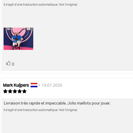
:
5.0
Il s'agit d'une traduction automatique. Voir l'original.
de
étoiles
l'évaluation:
sur
5
vote(s)
Vote
0
positif
Mark Kuijpers
Auteur
Date
•
19.07.2026
de
de
Note
l'évaluation:
de
l'évaluation:
l'évaluation
Livraison très rapide et impeccable. Jolis maillots pour jouer.
Texte
:
5.0
Il s'agit d'une traduction automatique. Voir l'original.
de
étoiles
l'évaluation:
sur
5