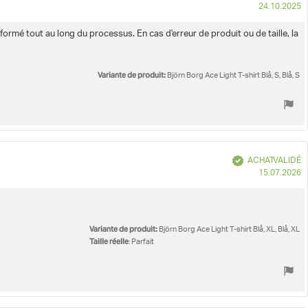
D
24.10.2025
d
 informé tout au long du processus. En cas d'erreur de produit ou de taille, la
Variante de produit:
Björn Borg Ace Light T-shirt Blå, S, Blå, S
Vérifié
ACHAT VALIDÉ
D
15.07.2026
d
Variante de produit:
Björn Borg Ace Light T-shirt Blå, XL, Blå, XL
Taille réelle
: Parfait