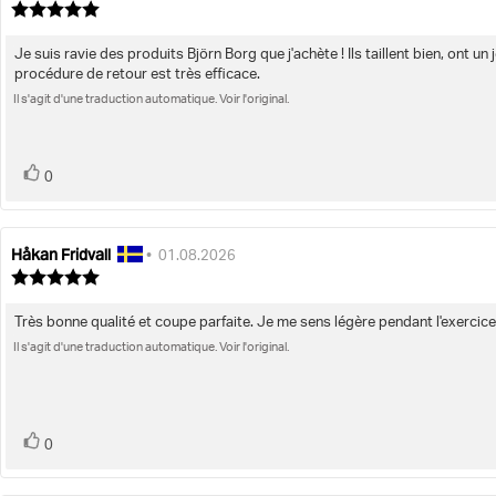
de
de
Note
l'évaluation:
de
l'évaluation:
l'évaluation
Je suis ravie des produits Björn Borg que j'achète ! Ils taillent bien, ont un
Texte
:
procédure de retour est très efficace.
5.0
de
étoiles
Il s'agit d'une traduction automatique. Voir l'original.
l'évaluation:
sur
5
vote(s)
Vote
0
positif
Håkan Fridvall
Auteur
Date
•
01.08.2026
de
de
Note
l'évaluation:
de
l'évaluation:
l'évaluation
Très bonne qualité et coupe parfaite. Je me sens légère pendant l'exercice
Texte
:
5.0
Il s'agit d'une traduction automatique. Voir l'original.
de
étoiles
l'évaluation:
sur
5
vote(s)
Vote
0
positif