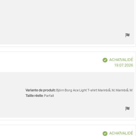
Vérifié
ACHAT VALIDÉ
D
19.07.2026
d
Variante de produit:
Björn Borg Ace Light T-shirt Marinblå, M, Marinblå, M
Taille réelle
: Parfait
Vérifié
ACHAT VALIDÉ