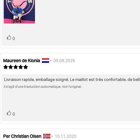
vote(s)
Vote
0
positif
Maureen de Klonia
Auteur
Date
•
05.08.2026
de
de
Note
l'évaluation:
de
l'évaluation:
l'évaluation
Livraison rapide, emballage soigné. Le maillot est très confortable, de bell
Texte
:
5.0
Il s'agit d'une traduction automatique. Voir l'original.
de
étoiles
l'évaluation:
sur
5
vote(s)
Vote
0
positif
Per Christian Olsen
Auteur
Date
•
10.11.2025