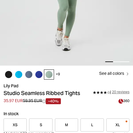
See all colors
+
9
Lily Pad
Studio Seamless Ribbed Tights
20 reviews
-40%
35.97 EUR
59.95 EUR
360
In stock
XS
S
M
L
XL