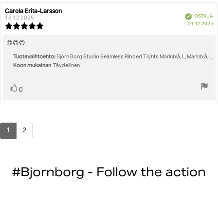
Carola Erita-Larsson
Arvostelun
Arvostelun
Vahvistettu
OSTAJA
kirjoittaja:
päivämäärä:
18.12.2025
O
01.12.2025
Arvostelun
pä
luokitus:
5.0
Arvostelun
😍😍😍
5:sta
teksti:
Tuotevaihtoehto:
tähdestä
Björn Borg Studio Seamless Ribbed Tights Marinblå, L, Marinblå, L
Koon mukainen
: Täydellinen
Äänestä
Ääni(et)
0
ylöspäin
1
2
#Bjornborg - Follow the action