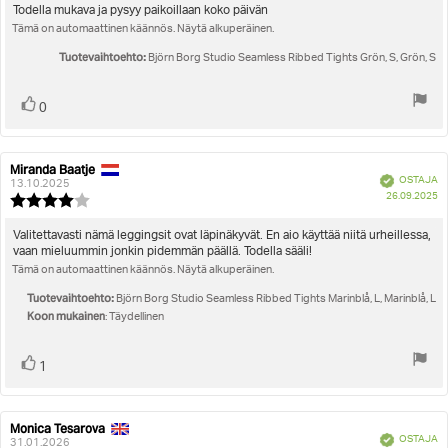
5.0
Arvostelun
Todella mukava ja pysyy paikoillaan koko päivän
5:sta
Tämä on automaattinen käännös. Näytä alkuperäinen.
teksti:
tähdestä
Tuotevaihtoehto:
Björn Borg Studio Seamless Ribbed Tights Grön, S, Grön, S
Äänestä
Ääni(et)
0
ylöspäin
Miranda Baatje
Arvostelun
Arvostelun
Vahvistettu
OSTAJA
kirjoittaja:
päivämäärä:
13.10.2025
O
26.09.2025
Arvostelun
pä
luokitus:
4.0
Arvostelun
Valitettavasti nämä leggingsit ovat läpinäkyvät. En aio käyttää niitä urheillessa,
5:sta
vaan mieluummin jonkin pidemmän päällä. Todella sääli!
teksti:
tähdestä
Tämä on automaattinen käännös. Näytä alkuperäinen.
Tuotevaihtoehto:
Björn Borg Studio Seamless Ribbed Tights Marinblå, L, Marinblå, L
Koon mukainen
: Täydellinen
Äänestä
Ääni(et)
1
ylöspäin
Monica Tesarova
Arvostelun
Arvostelun
Vahvistettu
OSTAJA
kirjoittaja:
päivämäärä:
31.01.2026