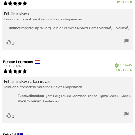
O
12.01.2026
Arvostelun
pä
luokitus:
5.0
Arvostelun
Erittäin mukava
5:sta
Tämä on automaattinen käännös. Näytä alkuperäinen.
teksti:
tähdestä
Tuotevaihtoehto:
Björn Borg Studio Seamless Ribbed Tights Marinblå, L, Marinblå, L
Äänestä
Ääni(et)
0
ylöspäin
Renate Loermans
Arvostelun
Arvostelun
Vahvistettu
OSTAJA
kirjoittaja:
päivämäärä:
23.01.2026
O
05.01.2026
Arvostelun
pä
luokitus:
5.0
Arvostelun
Erittäin mukava ja kaunis väri
5:sta
Tämä on automaattinen käännös. Näytä alkuperäinen.
teksti:
tähdestä
Tuotevaihtoehto:
Björn Borg Studio Seamless Ribbed Tights Grön, S, Grön, S
Koon mukainen
: Täydellinen
Äänestä
Ääni(et)
0
ylöspäin