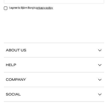
I agree to Björn Borg's
privacy policy
ABOUT US
Our story
HELP
Sustainability
Contact us
Stories
COMPANY
FAQ
Stores
Work with us
Return/Claim
SOCIAL
Press
My account
Instagram
Corporate information