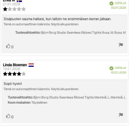
Erika W
Arvostelun
Arvostelun
Vahvistettu
OSTAJA
kirjoittaja:
päivämäärä:
21.01.2026
O
02.01.2026
Arvostelun
pä
luokitus:
1.0
Arvostelun
Sisäpuolen sauma halkesi, kun laitoin ne ensimmäisen kerran jalkaan.
5:sta
Tämä on automaattinen käännös. Näytä alkuperäinen.
teksti:
tähdestä
Tuotevaihtoehto:
Björn Borg Studio Seamless Ribbed Tights Rosa, M, Rosa, M
Äänestä
Ääni(et)
0
ylöspäin
Linda Bloemen
Arvostelun
Arvostelun
Vahvistettu
OSTAJA
kirjoittaja:
päivämäärä:
19.01.2026
O
02.01.2026
Arvostelun
pä
luokitus:
4.0
Arvostelun
Sopii hyvin!
5:sta
Tämä on automaattinen käännös. Näytä alkuperäinen.
teksti:
tähdestä
Tuotevaihtoehto:
Björn Borg Studio Seamless Ribbed Tights Marinblå, L, Marinblå, L
Koon mukainen
: Täydellinen
Äänestä
Ääni(et)
0
ylöspäin