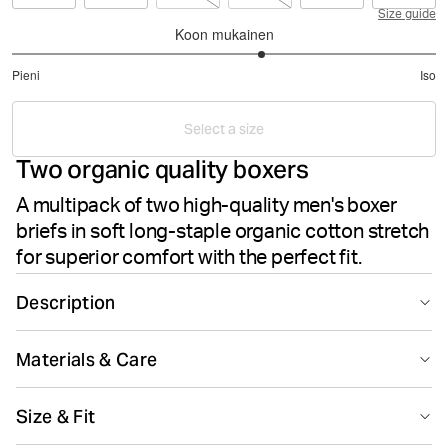
Size guide
Koon mukainen
3.363636363636364
Pieni
Iso
/
Perustuu
5
11
Select a size
ääneen
Two organic quality boxers
A multipack of two high-quality men's boxer
briefs in soft long-staple organic cotton stretch
for superior comfort with the perfect fit.
Description
The Björn Borg Organic Cotton Stretch Boxers 2-pack
Materials & Care
deliver superior everyday comfort through high-quality
long-staple organic cotton stretch fabric. These boxer
95% Cotton - Organic 5% Elastane
briefs feature a mid-rise waist and medium leg length
Size & Fit
Made in: China(CN)
for versatile wear. A strategically placed crotch panel