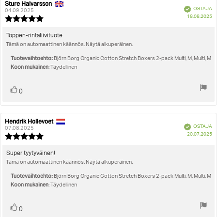
Sture Halvarsson
Arvostelun
Arvostelun
Vahvistettu
OSTAJA
kirjoittaja:
päivämäärä:
04.09.2025
O
18.08.2025
Arvostelun
pä
luokitus:
5.0
Arvostelun
Toppen-rintaliivituote
5:sta
Tämä on automaattinen käännös. Näytä alkuperäinen.
teksti:
tähdestä
Tuotevaihtoehto:
Björn Borg Organic Cotton Stretch Boxers 2-pack Multi, M, Multi, M
Koon mukainen
: Täydellinen
Äänestä
Ääni(et)
0
ylöspäin
Hendrik Hollevoet
Arvostelun
Arvostelun
Vahvistettu
OSTAJA
kirjoittaja:
päivämäärä:
07.08.2025
O
20.07.2025
Arvostelun
pä
luokitus:
5.0
Arvostelun
Super tyytyväinen!
5:sta
Tämä on automaattinen käännös. Näytä alkuperäinen.
teksti:
tähdestä
Tuotevaihtoehto:
Björn Borg Organic Cotton Stretch Boxers 2-pack Multi, M, Multi, M
Koon mukainen
: Täydellinen
Äänestä
Ääni(et)
0