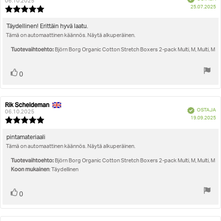
kirjoittaja:
päivämäärä:
06.10.2025
O
25.07.2025
Arvostelun
pä
luokitus:
5.0
Arvostelun
Täydellinen! Erittäin hyvä laatu.
5:sta
Tämä on automaattinen käännös. Näytä alkuperäinen.
teksti:
tähdestä
Tuotevaihtoehto:
Björn Borg Organic Cotton Stretch Boxers 2-pack Multi, M, Multi, M
Äänestä
Ääni(et)
0
ylöspäin
Rik Scheldeman
Arvostelun
Arvostelun
Vahvistettu
OSTAJA
kirjoittaja:
päivämäärä:
06.10.2025
O
19.09.2025
Arvostelun
pä
luokitus:
5.0
Arvostelun
pintamateriaali
5:sta
Tämä on automaattinen käännös. Näytä alkuperäinen.
teksti:
tähdestä
Tuotevaihtoehto:
Björn Borg Organic Cotton Stretch Boxers 2-pack Multi, M, Multi, M
Koon mukainen
: Täydellinen
Äänestä
Ääni(et)
0
ylöspäin