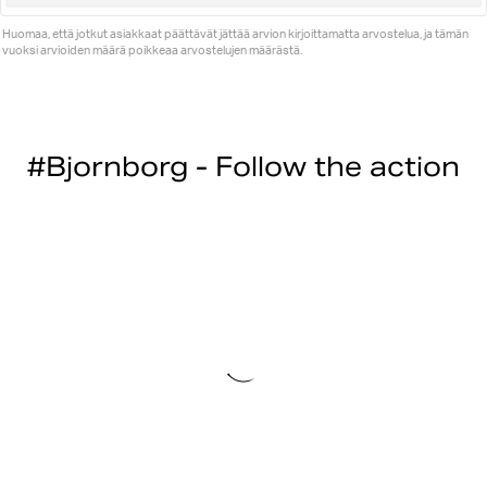
ylöspäin
Huomaa, että jotkut asiakkaat päättävät jättää arvion kirjoittamatta arvostelua, ja tämän
vuoksi arvioiden määrä poikkeaa arvostelujen määrästä.
#Bjornborg - Follow the action