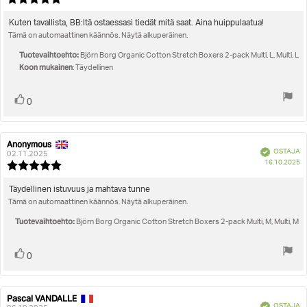
pä
luokitus:
5.0
Arvostelun
Kuten tavallista, BB:ltä ostaessasi tiedät mitä saat. Aina huippulaatua!
5:sta
Tämä on automaattinen käännös. Näytä alkuperäinen.
teksti:
tähdestä
Tuotevaihtoehto:
Björn Borg Organic Cotton Stretch Boxers 2-pack Multi, L, Multi, L
Koon mukainen
: Täydellinen
Äänestä
Ääni(et)
0
ylöspäin
Anonymous
Arvostelun
Arvostelun
Vahvistettu
OSTAJA
kirjoittaja:
päivämäärä:
02.11.2025
O
16.10.2025
Arvostelun
pä
luokitus:
5.0
Arvostelun
Täydellinen istuvuus ja mahtava tunne
5:sta
Tämä on automaattinen käännös. Näytä alkuperäinen.
teksti:
tähdestä
Tuotevaihtoehto:
Björn Borg Organic Cotton Stretch Boxers 2-pack Multi, M, Multi, M
Äänestä
Ääni(et)
0
ylöspäin
Pascal VANDALLE
Arvostelun
Arvostelun
Vahvistettu
OSTAJA