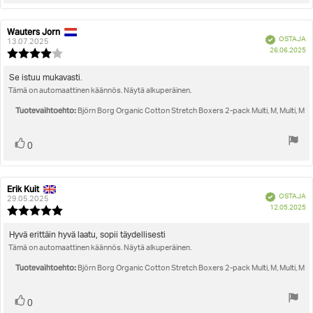
ylöspäin
Wauters Jorn
Arvostelun
Arvostelun
Vahvistettu
OSTAJA
kirjoittaja:
päivämäärä:
13.07.2025
O
26.06.2025
Arvostelun
pä
luokitus:
4.0
Arvostelun
Se istuu mukavasti.
5:sta
Tämä on automaattinen käännös. Näytä alkuperäinen.
teksti:
tähdestä
Tuotevaihtoehto:
Björn Borg Organic Cotton Stretch Boxers 2-pack Multi, M, Multi, M
Äänestä
Ääni(et)
0
ylöspäin
Erik Kuit
Arvostelun
Arvostelun
Vahvistettu
OSTAJA
kirjoittaja:
päivämäärä:
29.05.2025
O
12.05.2025
Arvostelun
pä
luokitus:
5.0
Arvostelun
Hyvä erittäin hyvä laatu, sopii täydellisesti
5:sta
Tämä on automaattinen käännös. Näytä alkuperäinen.
teksti:
tähdestä
Tuotevaihtoehto:
Björn Borg Organic Cotton Stretch Boxers 2-pack Multi, M, Multi, M
Äänestä
Ääni(et)
0