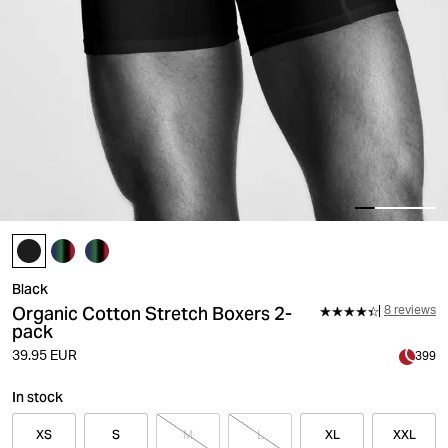
Black
Organic Cotton Stretch Boxers 2-
8 reviews
pack
39.95 EUR
399
In stock
XS
S
M
L
XL
XXL