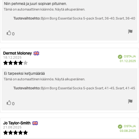
5.0
Arvostelun
Niin pehmeä ja juuri sopivan pituinen.
5:sta
Tämä on automaattinen käännös. Näytä alkuperäinen.
teksti:
tähdestä
Tuotevaihtoehto:
Björn Borg Essential Socks 5-pack Svart, 36-40, Svart, 36-40
Äänestä
Ääni(et)
0
ylöspäin
Dermot Moloney
Arvostelun
Arvostelun
Vahvistettu
OSTAJA
kirjoittaja:
päivämäärä:
18.12.2025
O
01.12.2025
Arvostelun
pä
luokitus:
4.0
Arvostelun
Ei tarpeeksi ketjumäärää
5:sta
Tämä on automaattinen käännös. Näytä alkuperäinen.
teksti:
tähdestä
Tuotevaihtoehto:
Björn Borg Essential Socks 5-pack Svart, 41-45, Svart, 41-45
Äänestä
Ääni(et)
0
ylöspäin
Jo Taylor-Smith
Arvostelun
Arvostelun
Vahvistettu
OSTAJA
kirjoittaja:
päivämäärä:
21.08.2025
O
03.08.2025
Arvostelun
pä
luokitus: