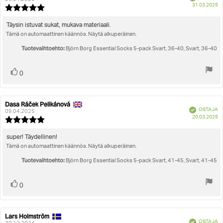
O
31.03.2025
Arvostelun
pä
luokitus:
5.0
Arvostelun
Täysin istuvat sukat, mukava materiaali.
5:sta
Tämä on automaattinen käännös. Näytä alkuperäinen.
teksti:
tähdestä
Tuotevaihtoehto:
Björn Borg Essential Socks 5-pack Svart, 36-40, Svart, 36-40
Äänestä
Ääni(et)
0
ylöspäin
Dasa Ráček Pelikánová
Arvostelun
Arvostelun
Vahvistettu
OSTAJA
kirjoittaja:
päivämäärä:
09.04.2025
O
20.03.2025
Arvostelun
pä
luokitus:
5.0
Arvostelun
super! Täydellinen!
5:sta
Tämä on automaattinen käännös. Näytä alkuperäinen.
teksti:
tähdestä
Tuotevaihtoehto:
Björn Borg Essential Socks 5-pack Svart, 41-45, Svart, 41-45
Äänestä
Ääni(et)
0
ylöspäin
Lars Holmström
Arvostelun
Arvostelun
Vahvistettu
OSTAJA