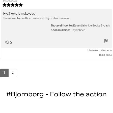
kirjoittaja:
päivämäärä:
30.06.2023
Arvostelun
luokitus:
5.0
Arvostelun
Hyvä koko ja mukavuus.
5:sta
Tämä on automaattinen käännös. Näytä alkuperäinen.
teksti:
tähdestä
Tuotevaihtoehto:
Essential Ankle Socks 5-pack
Koon mukainen
: Täydellinen
Äänestä
Ääni(et)
0
ylöspäin
Ulkoisesti todennettu
10.04.2024
1
2
#Bjornborg - Follow the action