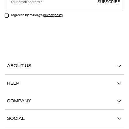
SUBSCRIBE
Your email address
I agree to Björn Borg's
privacy policy
ABOUT US
Our story
HELP
Sustainability
Contact us
Stories
COMPANY
FAQ
Stores
Work with us
Return/Claim
SOCIAL
Press
My account