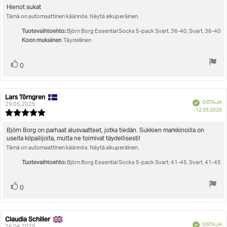
5.0
Arvostelun
Hienot sukat
5:sta
Tämä on automaattinen käännös. Näytä alkuperäinen.
teksti:
tähdestä
Tuotevaihtoehto:
Björn Borg Essential Socks 5-pack Svart, 36-40, Svart, 36-40
Koon mukainen
: Täydellinen
Äänestä
Ääni(et)
0
ylöspäin
Lars Törngren
Arvostelun
Arvostelun
Vahvistettu
OSTAJA
kirjoittaja:
päivämäärä:
29.05.2025
O
12.05.2025
Arvostelun
pä
luokitus:
5.0
Arvostelun
Björn Borg on parhaat alusvaatteet, jotka tiedän. Sukkien markkinoilla on
5:sta
useita kilpailijoita, mutta ne toimivat täydellisesti!
teksti:
tähdestä
Tämä on automaattinen käännös. Näytä alkuperäinen.
Tuotevaihtoehto:
Björn Borg Essential Socks 5-pack Svart, 41-45, Svart, 41-45
Äänestä
Ääni(et)
0
ylöspäin
Claudia Schiller
Arvostelun
Arvostelun
Vahvistettu
OSTAJA
kirjoittaja:
päivämäärä:
26.04.2025