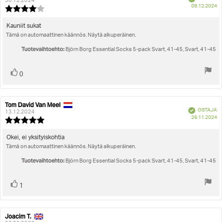
kirjoittaja:
päivämäärä:
30.12.2024
O
09.12.2024
Arvostelun
pä
luokitus:
4.0
Arvostelun
Kauniit sukat
5:sta
Tämä on automaattinen käännös. Näytä alkuperäinen.
teksti:
tähdestä
Tuotevaihtoehto:
Björn Borg Essential Socks 5-pack Svart, 41-45, Svart, 41-45
Äänestä
Ääni(et)
0
ylöspäin
Tom David Van Meel
Arvostelun
Arvostelun
Vahvistettu
OSTAJA
kirjoittaja:
päivämäärä:
13.12.2024
O
26.11.2024
Arvostelun
pä
luokitus:
5.0
Arvostelun
Okei, ei yksityiskohtia
5:sta
Tämä on automaattinen käännös. Näytä alkuperäinen.
teksti:
tähdestä
Tuotevaihtoehto:
Björn Borg Essential Socks 5-pack Svart, 41-45, Svart, 41-45
Äänestä
Ääni(et)
1
ylöspäin
Joacim T.
Arvostelun
Arvostelun