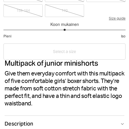
158-164
170
Size guide
Koon mukainen
3
Pieni
Iso
/
Perustuu
5
1
Select a size
ääneen
Multipack of junior minishorts
Give them everyday comfort with this multipack
of five comfortable girls’ boxer shorts. They’re
made from soft cotton stretch fabric with the
perfect fit, and have a thin and soft elastic logo
waistband.
Description