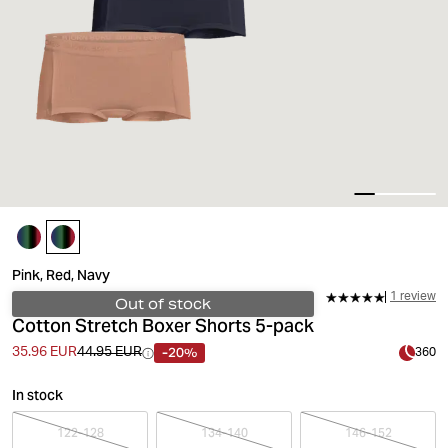
Pink, Red, Navy
1 review
Out of stock
Cotton Stretch Boxer Shorts 5-pack
-20%
35.96 EUR
44.95 EUR
360
In stock
122-128
134-140
146-152