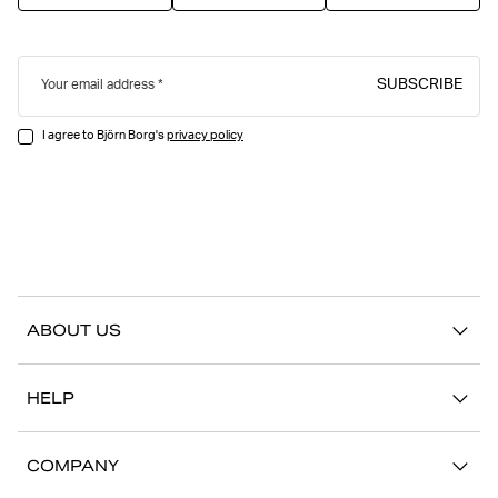
SUBSCRIBE
Your email address
I agree to Björn Borg's
privacy policy
ABOUT US
Our story
HELP
Sustainability
Contact us
Stories
COMPANY
FAQ
Stores