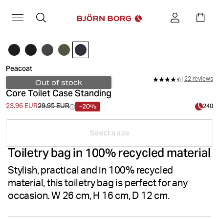
Peacoat
22 reviews
Out of stock
Core Toilet Case Standing
-20%
23.96 EUR
29.95 EUR
240
Select a size
Toiletry bag in 100% recycled material
Stylish, practical and in 100% recycled
material, this toiletry bag is perfect for any
occasion. W 26 cm, H 16 cm, D 12 cm.