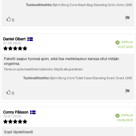
Tuotevaihtoehto:
Björn Borg Core Wash Bag Standing Grön, Grön, ONE
Äänestä
Ääni(et)
0
ylöspäin
Daniel Olbert
Arvostelun
Arvostelun
Vahvistettu
OSTAJA
kirjoittaja:
päivämäärä:
01.08.2025
O
15.07.2025
Arvostelun
pä
luokitus:
5.0
Arvostelun
Paketti saapui hyvissä ajoin, eikä itse meikkilaukun kanssa ollut mitään
5:sta
ongelmia.
teksti:
tähdestä
Tämä on automaattinen käännös. Näytä alkuperäinen.
Tuotevaihtoehto:
Björn Borg Core Toilet Case Standing Svart, Svart, ONE
Äänestä
Ääni(et)
0
ylöspäin
Conny Pålsson
Arvostelun
Arvostelun
Vahvistettu
OSTAJA
kirjoittaja:
päivämäärä:
10.07.2025
O
23.06.2025
Arvostelun
pä
luokitus:
5.0
Arvostelun
Sopii täydellisesti