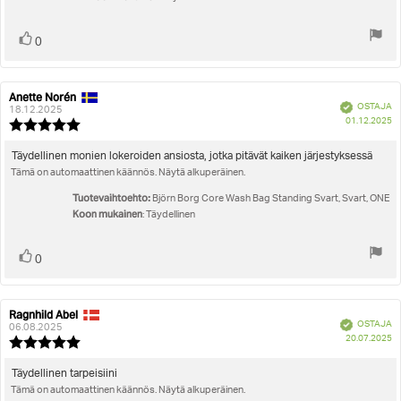
Äänestä
Ääni(et)
0
ylöspäin
Anette Norén
Arvostelun
Arvostelun
Vahvistettu
OSTAJA
kirjoittaja:
päivämäärä:
18.12.2025
O
01.12.2025
Arvostelun
pä
luokitus:
5.0
Arvostelun
Täydellinen monien lokeroiden ansiosta, jotka pitävät kaiken järjestyksessä
5:sta
Tämä on automaattinen käännös. Näytä alkuperäinen.
teksti:
tähdestä
Tuotevaihtoehto:
Björn Borg Core Wash Bag Standing Svart, Svart, ONE
Koon mukainen
: Täydellinen
Äänestä
Ääni(et)
0
ylöspäin
Ragnhild Abel
Arvostelun
Arvostelun
Vahvistettu
OSTAJA
kirjoittaja:
päivämäärä:
06.08.2025
O
20.07.2025
Arvostelun
pä
luokitus:
5.0
Arvostelun
Täydellinen tarpeisiini
5:sta
Tämä on automaattinen käännös. Näytä alkuperäinen.
teksti:
tähdestä