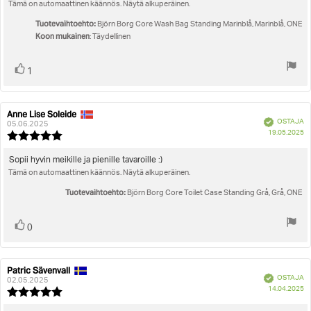
5:sta
Tämä on automaattinen käännös. Näytä alkuperäinen.
teksti:
tähdestä
Tuotevaihtoehto:
Björn Borg Core Wash Bag Standing Marinblå, Marinblå, ONE
Koon mukainen
: Täydellinen
Äänestä
Ääni(et)
1
ylöspäin
Anne Lise Soleide
Arvostelun
Arvostelun
Vahvistettu
OSTAJA
kirjoittaja:
päivämäärä:
05.06.2025
O
19.05.2025
Arvostelun
pä
luokitus:
5.0
Arvostelun
Sopii hyvin meikille ja pienille tavaroille :)
5:sta
Tämä on automaattinen käännös. Näytä alkuperäinen.
teksti:
tähdestä
Tuotevaihtoehto:
Björn Borg Core Toilet Case Standing Grå, Grå, ONE
Äänestä
Ääni(et)
0
ylöspäin
Patric Sävenvall
Arvostelun
Arvostelun
Vahvistettu
OSTAJA
kirjoittaja:
päivämäärä:
02.05.2025
O
14.04.2025
Arvostelun
pä
luokitus: