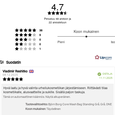
4.7
30-day return policy
– easily return unused items.
Do not wash
Items must be in their original packaging with tags
Arvio
attached.
4.7
Perustuu 48 arvioon ja
Returns & Refunds
22 arvosteluun
For more details, visit our
page.
5:sta
tähdestä
Äänet
Arvio 5 5:sta tähdestä
38
Koon mukainen
Äänet
Arvio 4 5:sta tähdestä
9
3
Äänet
Arvio 3 5:sta tähdestä
0
Pieni
Iso
Äänet
/
Arvio 2 5:sta tähdestä
0
Perustuu
Äänet
Arvio 1 5:sta tähdestä
1
5
22
ääneen
Suodatin
Arvosana
Kuvat
Vladimir Reshitko
Arvostelun
Arvostelun
Vahvistettu
OSTAJA
kirjoittaja:
päivämäärä:
08.12.2025
O
Koon mukainen
11.11.2025
Arvostelun
pä
luokitus:
5.0
Arvostelun
Hyvä laatu ja hyvä valinta urheilukosmetiikan järjestämiseen. Riittävästi tilaa
5:sta
kosmetiikalle, alusvaatteille ja sukille. Sisällä paljon taskuja.
teksti:
tähdestä
Tämä on automaattinen käännös. Näytä alkuperäinen.
Tuotevaihtoehto:
Björn Borg Core Wash Bag Standing Grå, Grå, ONE
Koon mukainen
: Täydellinen