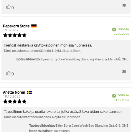
Äänestä
Ääni(et)
0
ylöspäin
Papakorn Stolte
Arvostelun
Arvostelun
Vahvistettu
OSTAJA
kirjoittaja:
päivämäärä:
19.02.2026
O
02.02.2026
Arvostelun
pä
luokitus:
5.0
Arvostelun
Hienoa! Kestävä ja käyttökelpoinen monissa huoneissa.
5:sta
Tämä on automaattinen käännös. Näytä alkuperäinen.
teksti:
tähdestä
Tuotevaihtoehto:
Björn Borg Core Wash Bag Standing Marinblå, Marinblå, ONE
Äänestä
Ääni(et)
0
ylöspäin
Anette Norén
Arvostelun
Arvostelun
Vahvistettu
OSTAJA
kirjoittaja:
päivämäärä:
18.12.2025
O
01.12.2025
Arvostelun
pä
luokitus:
5.0
Arvostelun
Täydellinen koko ja useita lokeroita, jotka estävät tavaroiden sekoittumisen
5:sta
Tämä on automaattinen käännös. Näytä alkuperäinen.
teksti:
tähdestä
Tuotevaihtoehto:
Björn Borg Core Wash Bag Standing Grå, Grå, ONE
Koon mukainen
: Täydellinen