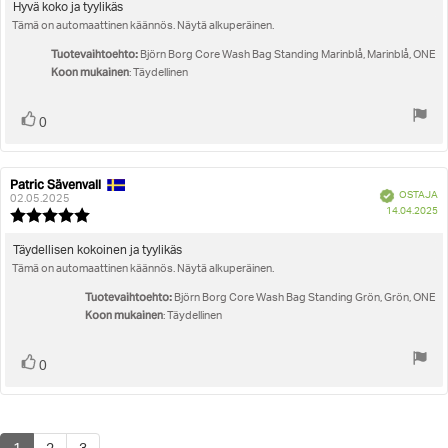
5.0
Arvostelun
Hyvä koko ja tyylikäs
5:sta
Tämä on automaattinen käännös. Näytä alkuperäinen.
teksti:
tähdestä
Tuotevaihtoehto:
Björn Borg Core Wash Bag Standing Marinblå, Marinblå, ONE
Koon mukainen
: Täydellinen
Äänestä
Ääni(et)
0
ylöspäin
Patric Sävenvall
Arvostelun
Arvostelun
Vahvistettu
OSTAJA
kirjoittaja:
päivämäärä:
02.05.2025
O
14.04.2025
Arvostelun
pä
luokitus:
5.0
Arvostelun
Täydellisen kokoinen ja tyylikäs
5:sta
Tämä on automaattinen käännös. Näytä alkuperäinen.
teksti:
tähdestä
Tuotevaihtoehto:
Björn Borg Core Wash Bag Standing Grön, Grön, ONE
Koon mukainen
: Täydellinen
Äänestä
Ääni(et)
0
ylöspäin