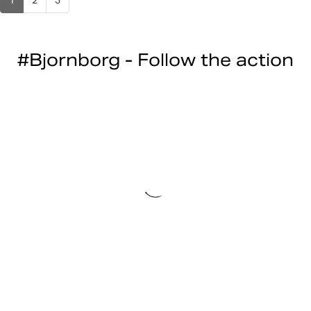
1
2
3
#Bjornborg - Follow the action