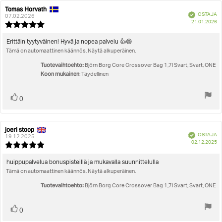
Tomas Horvath
Arvostelun
Arvostelun
Vahvistettu
OSTAJA
kirjoittaja:
päivämäärä:
07.02.2026
O
21.01.2026
Arvostelun
pä
luokitus:
5.0
Arvostelun
Erittäin tyytyväinen! Hyvä ja nopea palvelu 👍😁
5:sta
Tämä on automaattinen käännös. Näytä alkuperäinen.
teksti:
tähdestä
Tuotevaihtoehto:
Björn Borg Core Crossover Bag 1,7l Svart, Svart, ONE
Koon mukainen
: Täydellinen
Äänestä
Ääni(et)
0
ylöspäin
joeri stoop
Arvostelun
Arvostelun
Vahvistettu
OSTAJA
kirjoittaja:
päivämäärä:
19.12.2025
O
02.12.2025
Arvostelun
pä
luokitus:
5.0
Arvostelun
huippupalvelua bonuspisteillä ja mukavalla suunnittelulla
5:sta
Tämä on automaattinen käännös. Näytä alkuperäinen.
teksti:
tähdestä
Tuotevaihtoehto:
Björn Borg Core Crossover Bag 1,7l Svart, Svart, ONE
Äänestä
Ääni(et)
0
ylöspäin