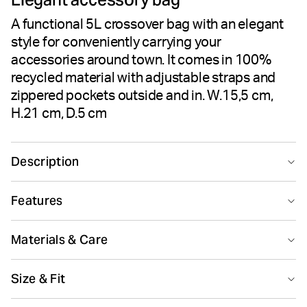
A functional 5L crossover bag with an elegant
style for conveniently carrying your
accessories around town. It comes in 100%
recycled material with adjustable straps and
zippered pockets outside and in. W.15,5 cm,
H.21 cm, D.5 cm
Description
The Björn Borg Core Crossover S is a stylish 5L
Features
accessory bag made from durable 100% recycled
polyester material. It has adjustable shoulder straps for
Recycled
comfortable carrying and features a large, zippered
Materials & Care
opening on top for easy access. With a convenient front
zippered pocket on the outside, an inside zippered
100% Polyester - Recycled Lining 100% Polyester - Recycled
Size & Fit
pocket to keep your valuables secure, and a large Borg
Made in: China(CN)
print on the front.