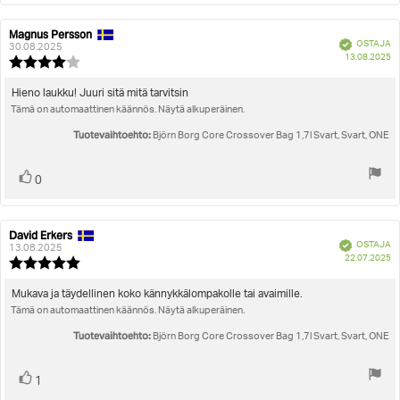
Magnus Persson
Arvostelun
Arvostelun
Vahvistettu
OSTAJA
kirjoittaja:
päivämäärä:
30.08.2025
O
13.08.2025
Arvostelun
pä
luokitus:
4.0
Arvostelun
Hieno laukku! Juuri sitä mitä tarvitsin
5:sta
Tämä on automaattinen käännös. Näytä alkuperäinen.
teksti:
tähdestä
Tuotevaihtoehto:
Björn Borg Core Crossover Bag 1,7l Svart, Svart, ONE
Äänestä
Ääni(et)
0
ylöspäin
David Erkers
Arvostelun
Arvostelun
Vahvistettu
OSTAJA
kirjoittaja:
päivämäärä:
13.08.2025
O
22.07.2025
Arvostelun
pä
luokitus:
5.0
Arvostelun
Mukava ja täydellinen koko kännykkälompakolle tai avaimille.
5:sta
Tämä on automaattinen käännös. Näytä alkuperäinen.
teksti:
tähdestä
Tuotevaihtoehto:
Björn Borg Core Crossover Bag 1,7l Svart, Svart, ONE
Äänestä
Ääni(et)
1
ylöspäin