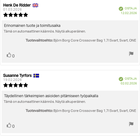
Henk De Ridder
Arvostelun
Arvostelun
Vahvistettu
OSTAJA
kirjoittaja:
päivämäärä:
01.03.2026
O
12.02.2026
Arvostelun
pä
luokitus:
5.0
Arvostelun
Erinomainen tuote ja toimitusaika
5:sta
Tämä on automaattinen käännös. Näytä alkuperäinen.
teksti:
tähdestä
Tuotevaihtoehto:
Björn Borg Core Crossover Bag 1,7l Svart, Svart, ONE
Äänestä
Ääni(et)
0
ylöspäin
Susanne Tyrfors
Arvostelun
Arvostelun
Vahvistettu
OSTAJA
kirjoittaja:
päivämäärä:
19.02.2026
O
02.02.2026
Arvostelun
pä
luokitus:
5.0
Arvostelun
Täydellinen tärkeimpien asioiden pitämiseen työpaikalla
5:sta
Tämä on automaattinen käännös. Näytä alkuperäinen.
teksti:
tähdestä
Tuotevaihtoehto:
Björn Borg Core Crossover Bag 1,7l Svart, Svart, ONE
Äänestä
Ääni(et)
0
ylöspäin