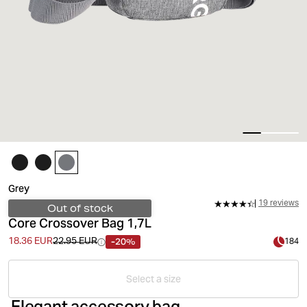
Grey
19 reviews
Out of stock
Core Crossover Bag 1,7L
-20%
18.36 EUR
22.95 EUR
184
Select a size
Elegant accessory bag