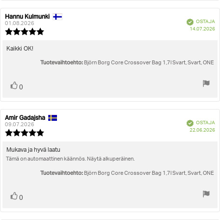
Hannu Kulmunki
Arvostelun
Arvostelun
Vahvistettu
OSTAJA
kirjoittaja:
päivämäärä:
01.08.2026
O
14.07.2026
Arvostelun
pä
luokitus:
5.0
Arvostelun
Kaikki OK!
5:sta
teksti:
Tuotevaihtoehto:
tähdestä
Björn Borg Core Crossover Bag 1,7l Svart, Svart, ONE
Äänestä
Ääni(et)
0
ylöspäin
Amir Gadajsha
Arvostelun
Arvostelun
Vahvistettu
OSTAJA
kirjoittaja:
päivämäärä:
09.07.2026
O
22.06.2026
Arvostelun
pä
luokitus:
5.0
Arvostelun
Mukava ja hyvä laatu
5:sta
Tämä on automaattinen käännös. Näytä alkuperäinen.
teksti:
tähdestä
Tuotevaihtoehto:
Björn Borg Core Crossover Bag 1,7l Svart, Svart, ONE
Äänestä
Ääni(et)
0
ylöspäin