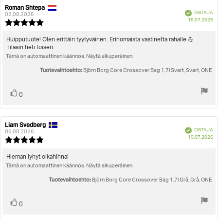
Arvosana
Kuvat
Roman Shtepa
Arvostelun
Arvostelun
Vahvistettu
OSTAJA
kirjoittaja:
päivämäärä:
02.08.2026
O
Koon mukainen
15.07.2026
Arvostelun
pä
luokitus:
5.0
Arvostelun
Huipputuote! Olen erittäin tyytyväinen. Erinomaista vastinetta rahalle 💪
5:sta
Tilasin heti toisen.
teksti:
tähdestä
Tämä on automaattinen käännös. Näytä alkuperäinen.
Tuotevaihtoehto:
Björn Borg Core Crossover Bag 1,7l Svart, Svart, ONE
Äänestä
Ääni(et)
0
ylöspäin
Liam Svedberg
Arvostelun
Arvostelun
Vahvistettu
OSTAJA
kirjoittaja:
päivämäärä:
06.08.2026
O
19.07.2026
Arvostelun
pä
luokitus:
5.0
Arvostelun
Hieman lyhyt olkahihna!
5:sta
Tämä on automaattinen käännös. Näytä alkuperäinen.
teksti:
tähdestä
Tuotevaihtoehto:
Björn Borg Core Crossover Bag 1,7l Grå, Grå, ONE
Äänestä
Ääni(et)
0
ylöspäin