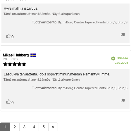
pä
luokitus:
5.0
Arvostelun
Hyvä malli ja istuvuus.
5:sta
Tämä on automaattinen käännös. Näytä alkuperäinen.
teksti:
tähdestä
Tuotevaihtoehto:
Björn Borg Centre Tapered Pants Brun, S, Brun, S
Äänestä
Ääni(et)
0
ylöspäin
Mikael Hultberg
Arvostelun
Arvostelun
Vahvistettu
OSTAJA
kirjoittaja:
päivämäärä:
28.06.2025
O
10.06.2025
Arvostelun
pä
luokitus:
5.0
Arvostelun
Laadukkaita vaatteita, jotka sopivat minun/meidän elämäntyyliimme.
5:sta
Tämä on automaattinen käännös. Näytä alkuperäinen.
teksti:
tähdestä
Tuotevaihtoehto:
Björn Borg Centre Tapered Pants Brun, S, Brun, S
Äänestä
Ääni(et)
0
ylöspäin
1
2
3
4
5
»