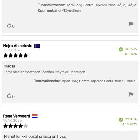
Tuotevaihtoehto:
Björn Borg Centre Tapered Pant Grå, M, Grå, M
Koon mukainen
: Täydellinen
Äänestä
Ääni(et)
0
ylöspäin
Nejra Ahmetovic
Arvostelun
Arvostelun
Vahvistettu
OSTAJA
kirjoittaja:
päivämäärä:
25.12.2025
O
03.01.2025
Arvostelun
pä
luokitus:
5.0
Arvostelun
Yläosa
5:sta
Tämä on automaattinen käännös. Näytä alkuperäinen.
teksti:
tähdestä
Tuotevaihtoehto:
Björn Borg Centre Tapered Pants Brun, S, Brun, S
Äänestä
Ääni(et)
0
ylöspäin
Rene Verwoerd
Arvostelun
Arvostelun
Vahvistettu
OSTAJA
kirjoittaja:
päivämäärä:
18.10.2025
O
01.10.2025
Arvostelun
pä
luokitus:
4.0
Arvostelun
Hienot lenkkihousut ja laatu on hyvä.