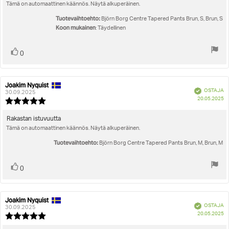
5:sta
Tämä on automaattinen käännös. Näytä alkuperäinen.
teksti:
tähdestä
Tuotevaihtoehto:
Björn Borg Centre Tapered Pants Brun, S, Brun, S
Koon mukainen
: Täydellinen
Äänestä
Ääni(et)
0
ylöspäin
Joakim Nyquist
Arvostelun
Arvostelun
Vahvistettu
OSTAJA
kirjoittaja:
päivämäärä:
30.09.2025
O
20.05.2025
Arvostelun
pä
luokitus:
5.0
Arvostelun
Rakastan istuvuutta
5:sta
Tämä on automaattinen käännös. Näytä alkuperäinen.
teksti:
tähdestä
Tuotevaihtoehto:
Björn Borg Centre Tapered Pants Brun, M, Brun, M
Äänestä
Ääni(et)
0
ylöspäin
Joakim Nyquist
Arvostelun
Arvostelun
Vahvistettu
OSTAJA
kirjoittaja:
päivämäärä:
30.09.2025
O
20.05.2025
Arvostelun
pä
luokitus: