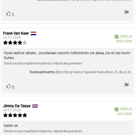
Äänestä
Ääni(et)
2
ylöspäin
Frank Van Keer
Arvostelun
Arvostelun
Vahvistettu
OSTAJA
kirjoittaja:
päivämäärä:
22.01.2026
O
05.01.2026
Arvostelun
pä
luokitus:
4.0
Arvostelun
Hyvä vastine rahalle. Joustavaan resoriin tottuminen vie aikaa, jos et ole kovin
5:sta
tiukka.
teksti:
tähdestä
Tämä on automaattinen käännös. Näytä alkuperäinen.
Tuotevaihtoehto:
Björn Borg Centre Tapered Pants Brun, XL, Brun, XL
Äänestä
Ääni(et)
0
ylöspäin
Jimmy De Taeye
Arvostelun
Arvostelun
Vahvistettu
OSTAJA
kirjoittaja:
päivämäärä:
29.01.2026
O
12.01.2026
Arvostelun
pä
luokitus:
5.0
Arvostelun
kaikki ok
5:sta
Tämä on automaattinen käännös. Näytä alkuperäinen.
teksti:
tähdestä