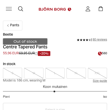
Pants
Beetle
80 reviews
Out of stock
Centre Tapered Pants
-20%
55.96 EUR
69.95 EUR
560
In stock
S
M
L
XL
XXL
Model is 186 cm, wearing M
Size guide
Koon mukainen
2.977777777777778
Pieni
Iso
/
Perustuu
5
90
Select a size