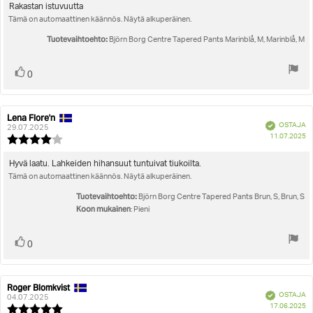
5.0
Arvostelun
Rakastan istuvuutta
5:sta
Tämä on automaattinen käännös. Näytä alkuperäinen.
teksti:
tähdestä
Tuotevaihtoehto:
Björn Borg Centre Tapered Pants Marinblå, M, Marinblå, M
Äänestä
Ääni(et)
0
ylöspäin
Lena Flore'n
Arvostelun
Arvostelun
Vahvistettu
OSTAJA
kirjoittaja:
päivämäärä:
29.07.2025
O
11.07.2025
Arvostelun
pä
luokitus:
4.0
Arvostelun
Hyvä laatu. Lahkeiden hihansuut tuntuivat tiukoilta.
5:sta
Tämä on automaattinen käännös. Näytä alkuperäinen.
teksti:
tähdestä
Tuotevaihtoehto:
Björn Borg Centre Tapered Pants Brun, S, Brun, S
Koon mukainen
: Pieni
Äänestä
Ääni(et)
0
ylöspäin
Roger Blomkvist
Arvostelun
Arvostelun
Vahvistettu
OSTAJA
kirjoittaja:
päivämäärä:
04.07.2025
O
17.06.2025
Arvostelun