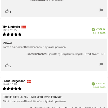
: Täydellinen
Äänestä
Ääni(et)
1
ylöspäin
Tim Lindqvist
Arvostelun
Arvostelun
Vahvistettu
OSTAJA
kirjoittaja:
päivämäärä:
18.12.2025
O
01.12.2025
Arvostelun
pä
luokitus:
5.0
Arvostelun
Auttaa
5:sta
Tämä on automaattinen käännös. Näytä alkuperäinen.
teksti:
tähdestä
Tuotevaihtoehto:
Björn Borg Borg Duffle Bag 35l Svart, Svart, ONE
Äänestä
Ääni(et)
2
ylöspäin
Claus Jørgensen
Arvostelun
Arvostelun
Vahvistettu
OSTAJA
kirjoittaja:
päivämäärä:
19.09.2025
O
02.09.2025
Arvostelun
pä
luokitus:
5.0
Arvostelun
Todella siisti laukku. Hyvä laatu, hyvä istuvuus.
5:sta
Tämä on automaattinen käännös. Näytä alkuperäinen.
teksti:
tähdestä