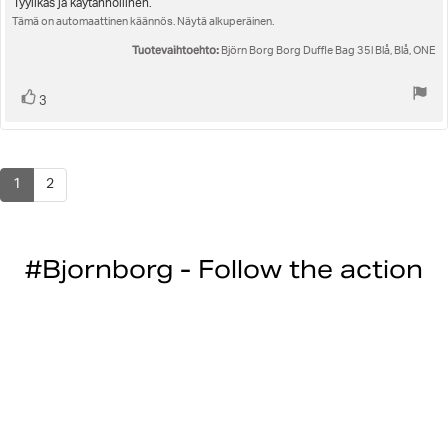
4.0
Arvostelun
Tyylikäs ja käytännöllinen.
5:sta
Tämä on automaattinen käännös. Näytä alkuperäinen.
teksti:
tähdestä
Tuotevaihtoehto:
Björn Borg Borg Duffle Bag 35l Blå, Blå, ONE
Äänestä
Ääni(et)
3
ylöspäin
1
2
#Bjornborg - Follow the action