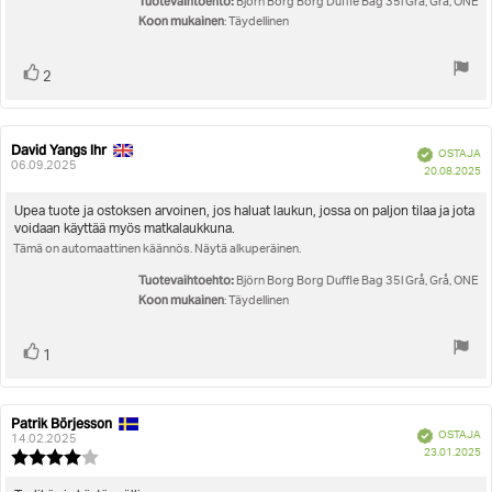
Tuotevaihtoehto:
Björn Borg Borg Duffle Bag 35l Grå, Grå, ONE
Koon mukainen
: Täydellinen
Äänestä
Ääni(et)
2
ylöspäin
David Yangs Ihr
Arvostelun
Arvostelun
Vahvistettu
OSTAJA
kirjoittaja:
päivämäärä:
06.09.2025
O
20.08.2025
pä
Arvostelun
Upea tuote ja ostoksen arvoinen, jos haluat laukun, jossa on paljon tilaa ja jota
voidaan käyttää myös matkalaukkuna.
teksti:
Tämä on automaattinen käännös. Näytä alkuperäinen.
Tuotevaihtoehto:
Björn Borg Borg Duffle Bag 35l Grå, Grå, ONE
Koon mukainen
: Täydellinen
Äänestä
Ääni(et)
1
ylöspäin
Patrik Börjesson
Arvostelun
Arvostelun
Vahvistettu
OSTAJA
kirjoittaja:
päivämäärä:
14.02.2025
O
23.01.2025
Arvostelun
pä
luokitus: