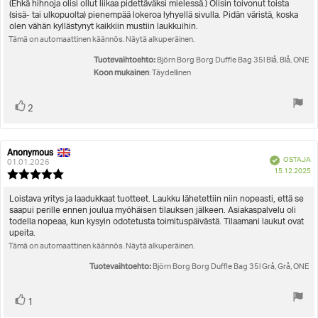
tähdestä
(Ehkä hihnoja olisi ollut liikaa pidettäväksi mielessä.) Olisin toivonut toista
(sisä- tai ulkopuolta) pienempää lokeroa lyhyellä sivulla. Pidän väristä, koska
olen vähän kyllästynyt kaikkiin mustiin laukkuihin.
Tämä on automaattinen käännös. Näytä alkuperäinen.
Tuotevaihtoehto:
Björn Borg Borg Duffle Bag 35l Blå, Blå, ONE
Koon mukainen
: Täydellinen
Äänestä
Ääni(et)
2
ylöspäin
Anonymous
Arvostelun
Arvostelun
Vahvistettu
OSTAJA
kirjoittaja:
päivämäärä:
01.01.2026
O
15.12.2025
Arvostelun
pä
luokitus:
5.0
Arvostelun
Loistava yritys ja laadukkaat tuotteet. Laukku lähetettiin niin nopeasti, että se
5:sta
saapui perille ennen joulua myöhäisen tilauksen jälkeen. Asiakaspalvelu oli
teksti:
tähdestä
todella nopeaa, kun kysyin odotetusta toimituspäivästä. Tilaamani laukut ovat
upeita.
Tämä on automaattinen käännös. Näytä alkuperäinen.
Tuotevaihtoehto:
Björn Borg Borg Duffle Bag 35l Grå, Grå, ONE
Äänestä
Ääni(et)
1
ylöspäin