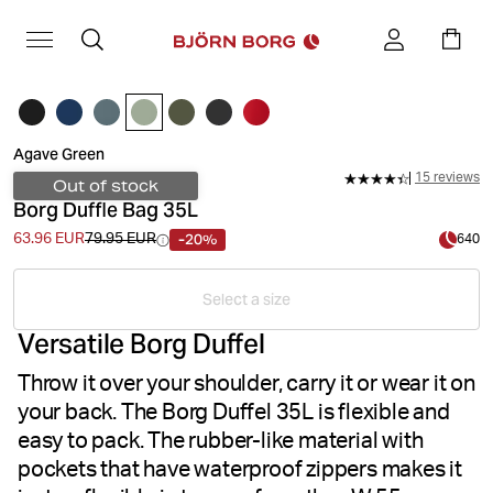
Agave Green
15 reviews
Out of stock
Borg Duffle Bag 35L
-20%
63.96 EUR
79.95 EUR
640
Select a size
Versatile Borg Duffel
Throw it over your shoulder, carry it or wear it on
your back. The Borg Duffel 35L is flexible and
easy to pack. The rubber-like material with
pockets that have waterproof zippers makes it