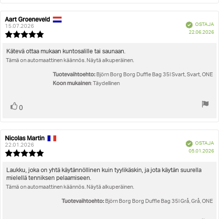
Aart Groeneveld
Arvostelun
Arvostelun
Vahvistettu
OSTAJA
kirjoittaja:
päivämäärä:
15.07.2026
O
22.06.2026
Arvostelun
pä
luokitus:
5.0
Arvostelun
Kätevä ottaa mukaan kuntosalille tai saunaan.
5:sta
Tämä on automaattinen käännös. Näytä alkuperäinen.
teksti:
tähdestä
Tuotevaihtoehto:
Björn Borg Borg Duffle Bag 35l Svart, Svart, ONE
Koon mukainen
: Täydellinen
Äänestä
Ääni(et)
0
ylöspäin
Nicolas Martin
Arvostelun
Arvostelun
Vahvistettu
OSTAJA
kirjoittaja:
päivämäärä:
22.01.2026
O
05.01.2026
Arvostelun
pä
luokitus:
5.0
Arvostelun
Laukku, joka on yhtä käytännöllinen kuin tyylikäskin, ja jota käytän suurella
5:sta
mielellä tenniksen pelaamiseen.
teksti:
tähdestä
Tämä on automaattinen käännös. Näytä alkuperäinen.
Tuotevaihtoehto:
Björn Borg Borg Duffle Bag 35l Grå, Grå, ONE