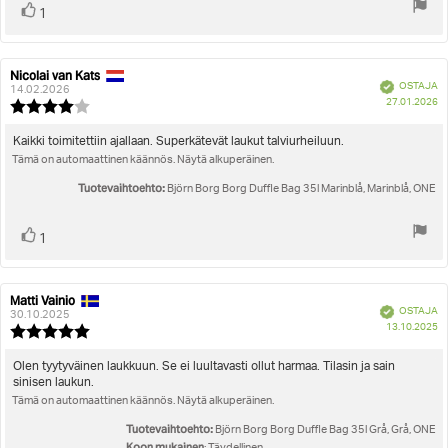
Äänestä
Ääni(et)
1
ylöspäin
Nicolai van Kats
Arvostelun
Arvostelun
Vahvistettu
OSTAJA
kirjoittaja:
päivämäärä:
14.02.2026
O
27.01.2026
Arvostelun
pä
luokitus:
4.0
Arvostelun
Kaikki toimitettiin ajallaan. Superkätevät laukut talviurheiluun.
5:sta
Tämä on automaattinen käännös. Näytä alkuperäinen.
teksti:
tähdestä
Tuotevaihtoehto:
Björn Borg Borg Duffle Bag 35l Marinblå, Marinblå, ONE
Äänestä
Ääni(et)
1
ylöspäin
Matti Vainio
Arvostelun
Arvostelun
Vahvistettu
OSTAJA
kirjoittaja:
päivämäärä:
30.10.2025
O
13.10.2025
Arvostelun
pä
luokitus:
5.0
Arvostelun
Olen tyytyväinen laukkuun. Se ei luultavasti ollut harmaa. Tilasin ja sain
5:sta
sinisen laukun.
teksti:
tähdestä
Tämä on automaattinen käännös. Näytä alkuperäinen.
Tuotevaihtoehto:
Björn Borg Borg Duffle Bag 35l Grå, Grå, ONE
Koon mukainen