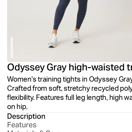
Odyssey Gray high-waisted tr
Women's training tights in Odyssey Gray, 
Crafted from soft, stretchy recycled po
flexibility. Features full leg length, hig
on hip.
Description
Features