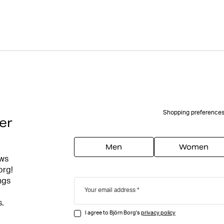
Shopping preference
er
Men
Women
ews
org!
ngs
Your email address
s.
I agree to Björn Borg's
privacy policy