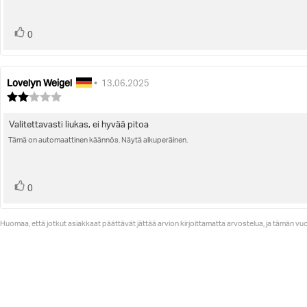
Ääni(et)
Äänestä
0
ylöspäin
Lovelyn Weigel
Arvostelun
Arvostelun
•
13.06.2025
kirjoittaja:
päivämäärä:
Arvostelun
luokitus:
2.0
Valitettavasti liukas, ei hyvää pitoa
Arvostelun
5:sta
tähdestä
Tämä on automaattinen käännös. Näytä alkuperäinen.
teksti:
Ääni(et)
Äänestä
0
ylöspäin
Huomaa, että jotkut asiakkaat päättävät jättää arvion kirjoittamatta arvostelua, ja tämän v