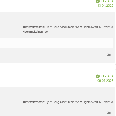
Vahvistettu
OSTAJA
O
13.04.2026
p
Tuotevaihtoehto:
Björn Borg Alice Stenlöf Soft Tights Svart, M, Svart, M
Koon mukainen
: Iso
Vahvistettu
OSTAJA
O
08.01.2026
p
Tuotevaihtoehto:
Björn Borg Alice Stenlöf Soft Tights Svart, M, Svart, M