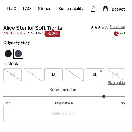
Basket
FI
/
€
FAQ
Stories
Sustainability
Alice Stenlöf Soft Tights
5 reviews
-20%
55.96 EUR
69.95 EUR
560
Odyssey Gray
In stock
XS
S
M
L
XL
XXL
Size guide
Koon mukainen
4.333333333333333
Pieni
Täydellinen
Iso
/
Perustuu
5
Select a size
3
ääneen