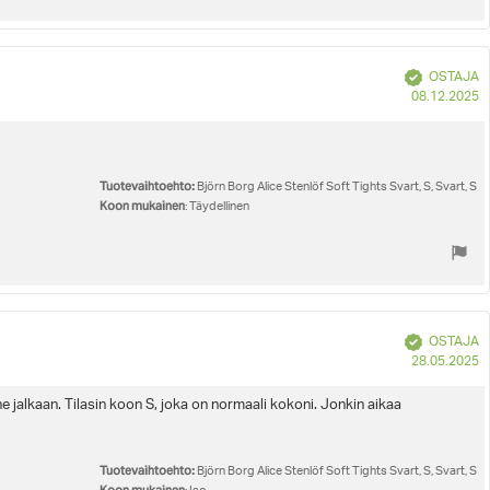
Vahvistettu
OSTAJA
O
08.12.2025
p
Tuotevaihtoehto:
Björn Borg Alice Stenlöf Soft Tights Svart, S, Svart, S
Koon mukainen
: Täydellinen
Vahvistettu
OSTAJA
O
28.05.2025
p
 ne jalkaan. Tilasin koon S, joka on normaali kokoni. Jonkin aikaa
Tuotevaihtoehto:
Björn Borg Alice Stenlöf Soft Tights Svart, S, Svart, S