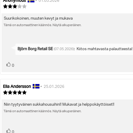
Anonymous
Arvostelun
Arvostelun
•
01.05.2026
kirjoittaja:
päivämäärä:
Arvostelun
luokitus:
3.0
Suurikokoinen, muuten kevyt ja mukava
Arvostelun
5:sta
tähdestä
Tämä on automaattinen käännös. Näytä alkuperäinen.
teksti:
Vastaa:
Björn Borg Retail SE
:
Kiitos mahtavasta palautteesta!
(07.05.2026)
Ääni(et)
Äänestä
0
ylöspäin
Ella Andersson
Arvostelun
Arvostelun
•
25.01.2026
kirjoittaja:
päivämäärä:
Arvostelun
luokitus:
5.0
Niin tyytyväinen sukkahousuihin!! Mukavat ja helppokäyttöiset!!
Arvostelun
5:sta
tähdestä
Tämä on automaattinen käännös. Näytä alkuperäinen.
teksti:
Ääni(et)
Äänestä
0