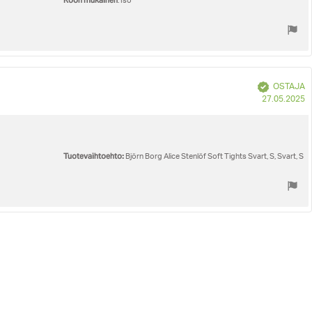
Koon mukainen
: Iso
Vahvistettu
OSTAJA
O
27.05.2025
p
Tuotevaihtoehto:
Björn Borg Alice Stenlöf Soft Tights Svart, S, Svart, S