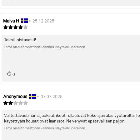
ylöspäin
Malva H
Arvostelun
Arvostelun
•
25.12.2025
kirjoittaja:
päivämäärä:
Arvostelun
luokitus:
4.0
Toimii loistavasti!
Arvostelun
5:sta
tähdestä
Tämä on automaattinen käännös. Näytä alkuperäinen.
teksti:
Ääni(et)
Äänestä
0
ylöspäin
Anonymous
Arvostelun
Arvostelun
•
07.07.2025
kirjoittaja:
päivämäärä:
Arvostelun
luokitus:
2.0
Valitettavasti nämä juoksutrikoot rullautuvat koko ajan alas vyötäröltä. Tode
Arvostelun
5:sta
käytettyäni housut ovat liian isot. Ne venyvät epätavallisen paljon.
tähdestä
teksti:
Tämä on automaattinen käännös. Näytä alkuperäinen.