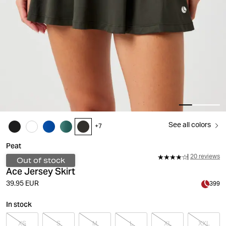
See all colors
+
7
Peat
20 reviews
Out of stock
Ace Jersey Skirt
39.95 EUR
399
In stock
XS
S
M
L
XL
XXL