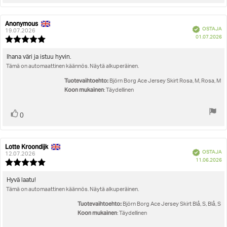
ylöspäin
Anonymous
Arvostelun
Arvostelun
Vahvistettu
OSTAJA
kirjoittaja:
päivämäärä:
19.07.2026
O
01.07.2026
Arvostelun
pä
luokitus:
5.0
Arvostelun
Ihana väri ja istuu hyvin.
5:sta
Tämä on automaattinen käännös. Näytä alkuperäinen.
teksti:
tähdestä
Tuotevaihtoehto:
Björn Borg Ace Jersey Skirt Rosa, M, Rosa, M
Koon mukainen
: Täydellinen
Äänestä
Ääni(et)
0
ylöspäin
Lotte Kroondijk
Arvostelun
Arvostelun
Vahvistettu
OSTAJA
kirjoittaja:
päivämäärä:
12.07.2026
O
11.06.2026
Arvostelun
pä
luokitus:
5.0
Arvostelun
Hyvä laatu!
5:sta
Tämä on automaattinen käännös. Näytä alkuperäinen.
teksti:
tähdestä
Tuotevaihtoehto:
Björn Borg Ace Jersey Skirt Blå, S, Blå, S
Koon mukainen
: Täydellinen