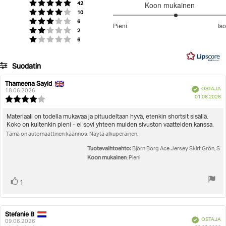
Äänet
Arvio 5 5:sta tähdestä
42
Koon mukainen
Äänet
Arvio 4 5:sta tähdestä
10
3.222222222222222
Äänet
Arvio 3 5:sta tähdestä
6
Pieni
Iso
Äänet
/
Arvio 2 5:sta tähdestä
2
Perustuu
Äänet
Arvio 1 5:sta tähdestä
6
5
18
ääneen
Suodatin
Arvosana
Kuvat
Thameena Sayid
Arvostelun
Arvostelun
Vahvistettu
OSTAJA
kirjoittaja:
päivämäärä:
18.06.2026
O
Koon mukainen
01.06.2026
Arvostelun
pä
luokitus:
4.0
Arvostelun
Materiaali on todella mukavaa ja pituudeltaan hyvä, etenkin shortsit sisällä.
5:sta
Koko on kuitenkin pieni - ei sovi yhteen muiden sivuston vaatteiden kanssa.
teksti:
tähdestä
Tämä on automaattinen käännös. Näytä alkuperäinen.
Tuotevaihtoehto:
Björn Borg Ace Jersey Skirt Grön, S
Koon mukainen
: Pieni
Äänestä
Ääni(et)
1
ylöspäin
Stefanie B
Arvostelun
Arvostelun
Vahvistettu
OSTAJA
kirjoittaja:
päivämäärä:
09.06.2026