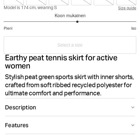
Model is 174 cm, wearing S
Size guide
Koon mukainen
3.222222222222222
Pieni
Iso
/
Perustuu
5
18
Select a size
ääneen
Earthy peat tennis skirt for active
women
Stylish peat green sports skirt with inner shorts,
crafted from soft ribbed recycled polyester for
ultimate comfort and performance.
Description
The Björn Borg Ace Jersey Skirt in colour peat is made
Features
from recycled polyester stretch in soft rib fabric. It has a
regular waist and a short length, with a branded elastic
Suitable for sport
Recycled