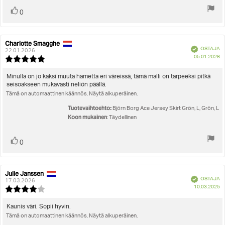
Äänestä
Ääni(et)
0
ylöspäin
Charlotte Smagghe
Arvostelun
Arvostelun
Vahvistettu
OSTAJA
kirjoittaja:
päivämäärä:
22.01.2026
O
05.01.2026
Arvostelun
pä
luokitus:
5.0
Arvostelun
Minulla on jo kaksi muuta hametta eri väreissä, tämä malli on tarpeeksi pitkä
5:sta
seisoakseen mukavasti neliön päällä.
teksti:
tähdestä
Tämä on automaattinen käännös. Näytä alkuperäinen.
Tuotevaihtoehto:
Björn Borg Ace Jersey Skirt Grön, L, Grön, L
Koon mukainen
: Täydellinen
Äänestä
Ääni(et)
0
ylöspäin
Julie Janssen
Arvostelun
Arvostelun
Vahvistettu
OSTAJA
kirjoittaja:
päivämäärä:
17.03.2026
O
10.03.2025
Arvostelun
pä
luokitus:
4.0
Arvostelun
Kaunis väri. Sopii hyvin.
5:sta
Tämä on automaattinen käännös. Näytä alkuperäinen.
teksti:
tähdestä