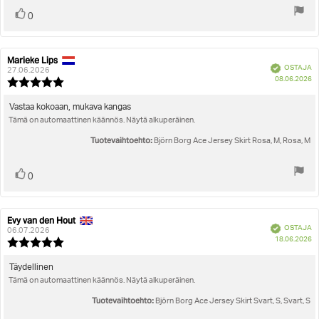
Äänestä
Ääni(et)
0
ylöspäin
Marieke Lips
Arvostelun
Arvostelun
Vahvistettu
OSTAJA
kirjoittaja:
päivämäärä:
27.06.2026
O
08.06.2026
Arvostelun
pä
luokitus:
5.0
Arvostelun
Vastaa kokoaan, mukava kangas
5:sta
Tämä on automaattinen käännös. Näytä alkuperäinen.
teksti:
tähdestä
Tuotevaihtoehto:
Björn Borg Ace Jersey Skirt Rosa, M, Rosa, M
Äänestä
Ääni(et)
0
ylöspäin
Evy van den Hout
Arvostelun
Arvostelun
Vahvistettu
OSTAJA
kirjoittaja:
päivämäärä:
06.07.2026
O
18.06.2026
Arvostelun
pä
luokitus:
5.0
Arvostelun
Täydellinen
5:sta
Tämä on automaattinen käännös. Näytä alkuperäinen.
teksti:
tähdestä
Tuotevaihtoehto:
Björn Borg Ace Jersey Skirt Svart, S, Svart, S