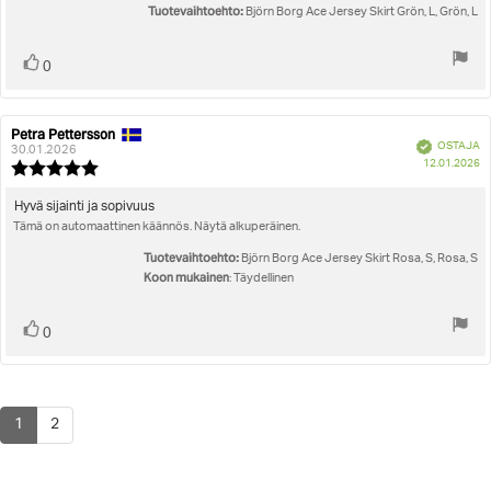
Tuotevaihtoehto:
Björn Borg Ace Jersey Skirt Grön, L, Grön, L
Äänestä
Ääni(et)
0
ylöspäin
Petra Pettersson
Arvostelun
Arvostelun
Vahvistettu
OSTAJA
kirjoittaja:
päivämäärä:
30.01.2026
O
12.01.2026
Arvostelun
pä
luokitus:
5.0
Arvostelun
Hyvä sijainti ja sopivuus
5:sta
Tämä on automaattinen käännös. Näytä alkuperäinen.
teksti:
tähdestä
Tuotevaihtoehto:
Björn Borg Ace Jersey Skirt Rosa, S, Rosa, S
Koon mukainen
: Täydellinen
Äänestä
Ääni(et)
0
ylöspäin
1
2