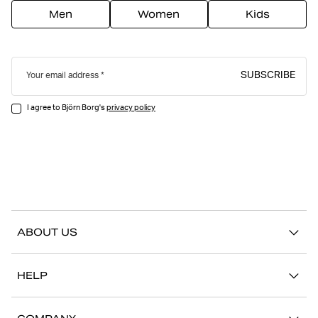
Men
Women
Kids
SUBSCRIBE
Your email address
I agree to Björn Borg's
privacy policy
ABOUT US
Our story
HELP
Sustainability
Contact us
Stories