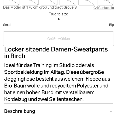
Das Model ist 176 cm groß und trägt Größe S
Größentabelle
True to size
3
Small
Big
out
Based
of
on
5
Größe wählen
9
Locker sitzende Damen-Sweatpants
votes
in Birch
Ideal für das Training im Studio oder als
Sportbekleidung im Alltag. Diese übergroße
Jogginghose besteht aus weichem Fleece aus
Bio-Baumwolle und recyceltem Polyester und
hat einen hohen Bund mit verstellbarem
Kordelzug und zwei Seitentaschen.
Beschreibung