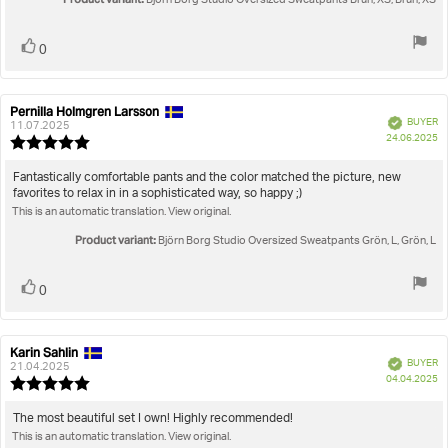
Björn Borg Studio Oversized Sweatpants Brun, XS, Brun, XS
Vote
vote(s)
0
up
Pernilla Holmgren Larsson
Review
Review
Verified
BUYER
author:
date:
11.07.2025
P
24.06.2025
Review
da
rating:
5.0
Review
Fantastically comfortable pants and the color matched the picture, new
out
favorites to relax in in a sophisticated way, so happy ;)
text:
of
This is an automatic translation. View original.
5
stars
Product variant:
Björn Borg Studio Oversized Sweatpants Grön, L, Grön, L
Vote
vote(s)
0
up
Karin Sahlin
Review
Review
Verified
BUYER
author:
date:
21.04.2025
P
04.04.2025
Review
da
rating:
5.0
Review
The most beautiful set I own! Highly recommended!
out
This is an automatic translation. View original.
text:
of