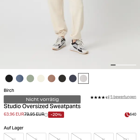
Birch
5 bewertungen
Nicht vorrätig
Studio Oversized Sweatpants
-20%
63.96 EUR
79.95 EUR
640
Auf Lager
XS
S
M
L
XL
XXL