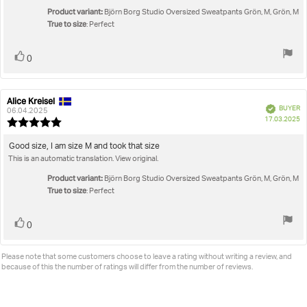
5
Product variant:
Björn Borg Studio Oversized Sweatpants Grön, M, Grön, M
stars
True to size
: Perfect
Vote
vote(s)
0
up
Alice Kreisel
Review
Review
Verified
BUYER
author:
date:
06.04.2025
P
17.03.2025
Review
da
rating:
5.0
Review
Good size, I am size M and took that size
out
This is an automatic translation. View original.
text:
of
5
Product variant:
Björn Borg Studio Oversized Sweatpants Grön, M, Grön, M
stars
True to size
: Perfect
Vote
vote(s)
0
up
Please note that some customers choose to leave a rating without writing a review, and
because of this the number of ratings will differ from the number of reviews.