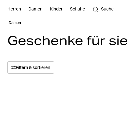
Herren
Damen
Kinder
Schuhe
Suche
Damen
Geschenke für sie
Filtern & sortieren
Sortieren nach
Relevanz
Preis
Preis von oben nach unten
Größe
Preis von unten nach oben
Farbe