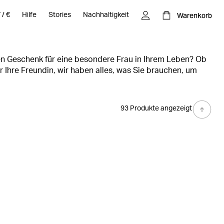
Warenkorb
T
/
€
Hilfe
Stories
Nachhaltigkeit
n Geschenk für eine besondere Frau in Ihrem Leben? Ob
r Ihre Freundin, wir haben alles, was Sie brauchen, um
en. Von stylischer Sportbekleidung und gemütlichen Sets
inghose bis hin zu einem neuen Paar Sneakers haben wir
ur Auswahl. Entdecken Sie unsere Empfehlungen und
93 Produkte angezeigt
nkideen für alle Frauen, die Sie lieben.