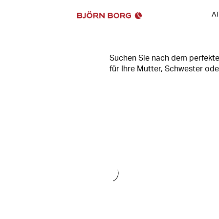
A
Suchen Sie nach dem perfekte
für Ihre Mutter, Schwester ode
das perfekte Geschenk zu find
komplett mit Hoodie und Jogg
eine Vielzahl von Optionen z
finden Sie die perfekten Gesche