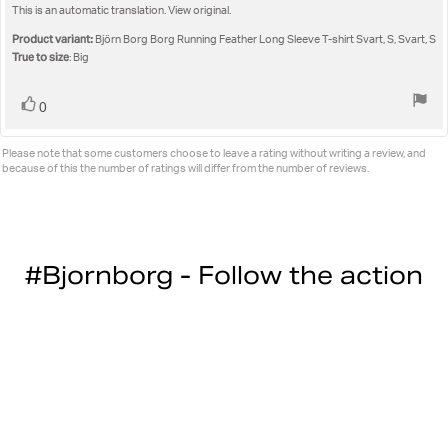
out
This is an automatic translation. View original.
text:
of
5
Product variant:
Björn Borg Borg Running Feather Long Sleeve T-shirt Svart, S, Svart, S
stars
True to size
: Big
Vote
vote(s)
0
up
Please note that some customers choose to leave a rating without writing a review, and
because of this the number of ratings will differ from the number of reviews.
#Bjornborg - Follow the action