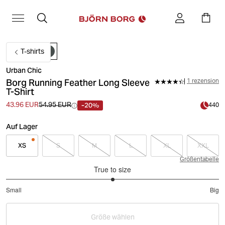
T-shirts
Urban Chic
Borg Running Feather Long Sleeve
1 rezension
T-Shirt
-20%
43.96 EUR
54.95 EUR
440
Auf Lager
XS
S
M
L
XL
XXL
Größentabelle
True to size
3
Small
Big
out
Based
of
on
5
Größe wählen
4