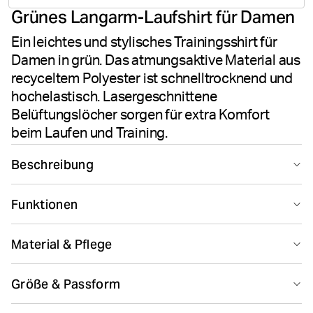
Grünes Langarm-Laufshirt für Damen
votes
Ein leichtes und stylisches Trainingsshirt für
Damen in grün. Das atmungsaktive Material aus
recyceltem Polyester ist schnelltrocknend und
hochelastisch. Lasergeschnittene
Belüftungslöcher sorgen für extra Komfort
beim Laufen und Training.
Beschreibung
Das Björn Borg Borg Running Feather Long Sleeve T-
Funktionen
Shirt in Urban Chic ist für Lauf- und Trainingseinheiten
konzipiert, bei denen Performance zählt. Gefertigt aus
Suitable for sport
recyceltem Polyester kombiniert mit Elastan, liefert
Material & Pflege
dieses langärmelige Damen-Shirt eine leichte und
hochelastische Qualität. Die reguläre Passform mit
82% Polyester - Recycled 18% Elastane
Größe & Passform
Rundhalsausschnitt und langen Ärmeln bewegt sich mit
Hergestellt in: China(CN)
dir, während verschweißte Nähte für sanften Komfort