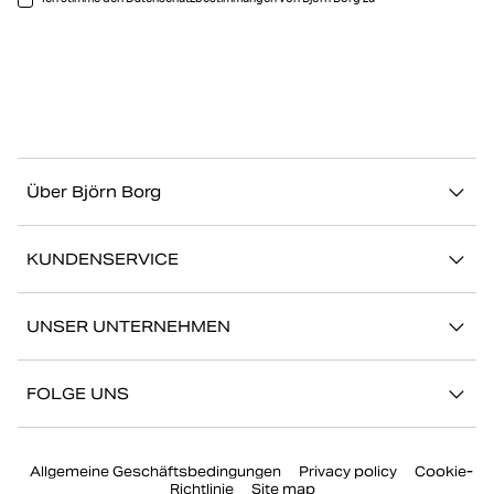
Über Björn Borg
Über uns
KUNDENSERVICE
Nachhaltigkeit
Kontakt
Geschichten
UNSER UNTERNEHMEN
FAQ
Storefinder
Karriere bei Björn Borg
Zurückkehren/Beanspruchen
FOLGE UNS
Presse
Mein Konto
Instagram
Unternehmensführung
Allgemeine Geschäftsbedingungen
Privacy policy
Cookie-
Facebook
Richtlinie
Site map