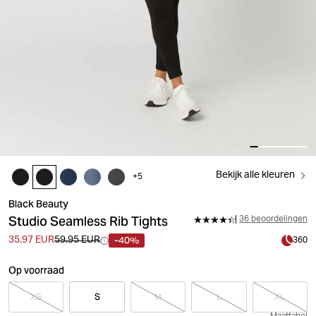
Bekijk alle kleuren
+
5
Black Beauty
Studio Seamless Rib Tights
36 beoordelingen
-40%
35.97 EUR
59.95 EUR
360
Op voorraad
XS
S
M
L
XL