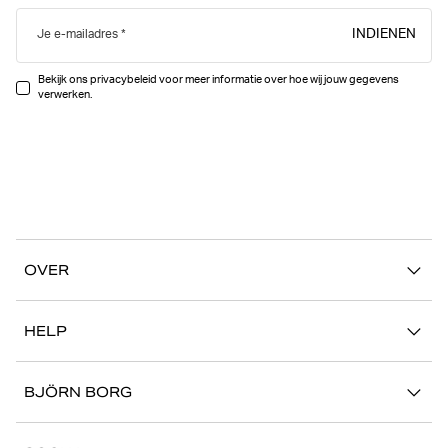
INDIENEN
Je e-mailadres
Bekijk ons privacybeleid voor meer informatie over hoe wij jouw gegevens
verwerken.
OVER
Ons verhaal
HELP
Duurzaamheid
Mijn Account
Stories
BJÖRN BORG
Contact
Onze winkels
Carrière
FAQ