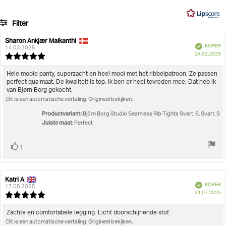
op
Artikel nummer: 10002458_BK001
49
Filter
stemmen
Dames
Kleding
Studio Seamless Rib Tights
Beoordeling
Afbeeldingen
Sharon Ankjær Malkanthi
Auteur
Beoordelingsdatum:
Geverifieerd
KOPER
van
14.03.2025
A
Juiste maat
24.02.2025
deze
Beoordeling:
beoordeling:
5.0
uit
Beoordelingstekst:
Hele mooie panty, superzacht en heel mooi met het ribbelpatroon. Ze passen
5
perfect qua maat. De kwaliteit is top. Ik ben er heel tevreden mee. Dat heb ik
sterren
van Bjørn Borg gekocht.
Dit is een automatische vertaling. Origineel bekijken.
Productvariant:
Björn Borg Studio Seamless Rib Tights Svart, S, Svart, S
Juiste maat
: Perfect
Stem
stem(men)
1
omhoog
Katri A
Auteur
Beoordelingsdatum:
Geverifieerd
KOPER
van
17.08.2025
A
31.07.2025
deze
Beoordeling:
beoordeling:
5.0
uit
Beoordelingstekst:
Zachte en comfortabele legging. Licht doorschijnende stof.
5
Dit is een automatische vertaling. Origineel bekijken.