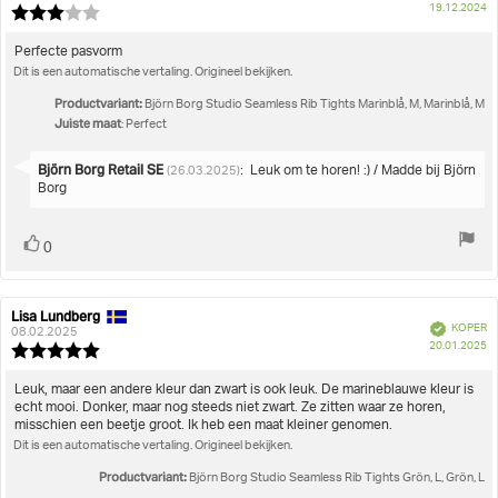
A
19.12.2024
deze
Beoordeling:
beoordeling:
3.0
uit
Beoordelingstekst:
Perfecte pasvorm
5
Dit is een automatische vertaling. Origineel bekijken.
sterren
Productvariant:
Björn Borg Studio Seamless Rib Tights Marinblå, M, Marinblå, M
Juiste maat
: Perfect
Antwoord
Björn Borg Retail SE
:
Leuk om te horen! :) / Madde bij Björn
(26.03.2025)
van:
Borg
Stem
stem(men)
0
omhoog
Lisa Lundberg
Auteur
Beoordelingsdatum:
Geverifieerd
KOPER
van
08.02.2025
A
20.01.2025
deze
Beoordeling:
beoordeling:
5.0
uit
Beoordelingstekst:
Leuk, maar een andere kleur dan zwart is ook leuk. De marineblauwe kleur is
5
echt mooi. Donker, maar nog steeds niet zwart. Ze zitten waar ze horen,
sterren
misschien een beetje groot. Ik heb een maat kleiner genomen.
Dit is een automatische vertaling. Origineel bekijken.
Productvariant:
Björn Borg Studio Seamless Rib Tights Grön, L, Grön, L