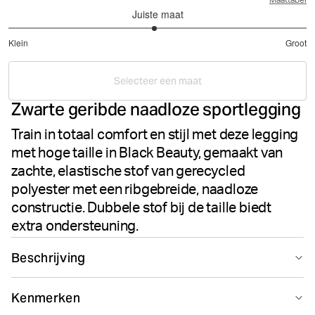
Maattabel
Juiste maat
2.959183673469388
Klein
Groot
uit
Gebaseerd
5
op
Selecteer een maat
49
Zwarte geribde naadloze sportlegging
stemmen
Train in totaal comfort en stijl met deze legging
met hoge taille in Black Beauty, gemaakt van
zachte, elastische stof van gerecycled
polyester met een ribgebreide, naadloze
constructie. Dubbele stof bij de taille biedt
extra ondersteuning.
Beschrijving
De Björn Borg Studio Seamless Rib Tights in Black
Kenmerken
Beauty bieden prestaties en comfort tijdens je