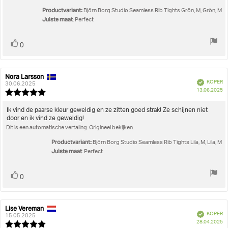
sterren
Productvariant:
Björn Borg Studio Seamless Rib Tights Grön, M, Grön, M
Juiste maat
: Perfect
Stem
stem(men)
0
omhoog
Nora Larsson
Auteur
Beoordelingsdatum:
Geverifieerd
KOPER
van
30.06.2025
A
13.06.2025
deze
Beoordeling:
beoordeling:
5.0
uit
Beoordelingstekst:
Ik vind de paarse kleur geweldig en ze zitten goed strak! Ze schijnen niet
5
door en ik vind ze geweldig!
sterren
Dit is een automatische vertaling. Origineel bekijken.
Productvariant:
Björn Borg Studio Seamless Rib Tights Lila, M, Lila, M
Juiste maat
: Perfect
Stem
stem(men)
0
omhoog
Lise Vereman
Auteur
Beoordelingsdatum:
Geverifieerd
KOPER
van
15.05.2025
A
28.04.2025
deze
Beoordeling: