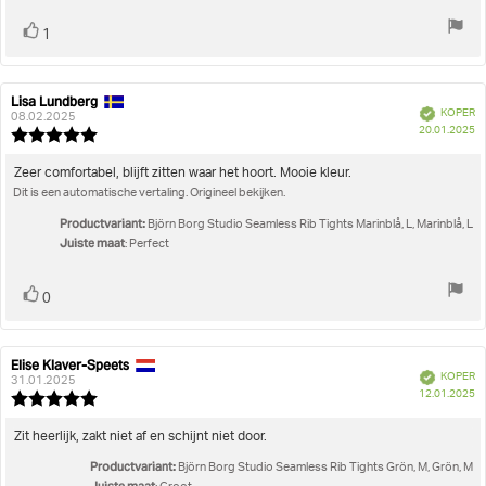
Stem
stem(men)
1
omhoog
Lisa Lundberg
Auteur
Beoordelingsdatum:
Geverifieerd
KOPER
van
08.02.2025
A
20.01.2025
deze
Beoordeling:
beoordeling:
5.0
uit
Beoordelingstekst:
Zeer comfortabel, blijft zitten waar het hoort. Mooie kleur.
5
Dit is een automatische vertaling. Origineel bekijken.
sterren
Productvariant:
Björn Borg Studio Seamless Rib Tights Marinblå, L, Marinblå, L
Juiste maat
: Perfect
Stem
stem(men)
0
omhoog
Elise Klaver-Speets
Auteur
Beoordelingsdatum:
Geverifieerd
KOPER
van
31.01.2025
A
12.01.2025
deze
Beoordeling:
beoordeling:
5.0
uit
Beoordelingstekst:
Zit heerlijk, zakt niet af en schijnt niet door.
5
Productvariant:
sterren
Björn Borg Studio Seamless Rib Tights Grön, M, Grön, M