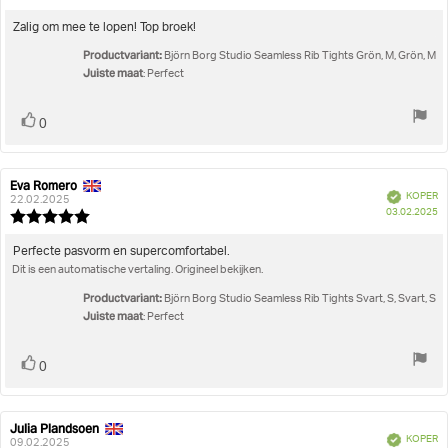
beoordeling:
5.0
uit
Beoordelingstekst:
Zalig om mee te lopen! Top broek!
5
Productvariant:
sterren
Björn Borg Studio Seamless Rib Tights Grön, M, Grön, M
Juiste maat
: Perfect
Stem
stem(men)
0
omhoog
Eva Romero
Auteur
Beoordelingsdatum:
Geverifieerd
KOPER
van
22.02.2025
A
03.02.2025
deze
Beoordeling:
beoordeling:
5.0
uit
Beoordelingstekst:
Perfecte pasvorm en supercomfortabel.
5
Dit is een automatische vertaling. Origineel bekijken.
sterren
Productvariant:
Björn Borg Studio Seamless Rib Tights Svart, S, Svart, S
Juiste maat
: Perfect
Stem
stem(men)
0
omhoog
Julia Plandsoen
Auteur
Beoordelingsdatum:
Geverifieerd
KOPER
van
09.02.2025