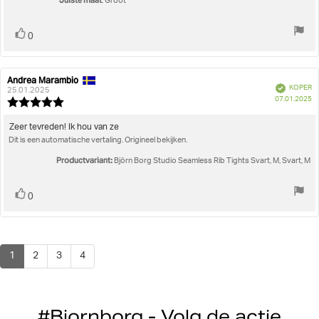
Juiste maat
: Groot
Stem
stem(men)
0
omhoog
Andrea Marambio
Auteur
Beoordelingsdatum:
Geverifieerd
KOPER
van
25.01.2025
A
07.01.2025
deze
Beoordeling:
beoordeling:
5.0
uit
Beoordelingstekst:
Zeer tevreden! Ik hou van ze
5
Dit is een automatische vertaling. Origineel bekijken.
sterren
Productvariant:
Björn Borg Studio Seamless Rib Tights Svart, M, Svart, M
Stem
stem(men)
0
omhoog
1
2
3
4
#Bjornborg - Volg de actie