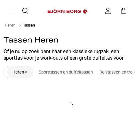
Heren
Tassen
Tassen Heren
Of je nu op zoek bent naar een klassieke rugzak, een
sporttas voor je work-outs of een grote duffeltas voor
een weekendje weg, op ons kun je vertrouwen.
Heren
Sporttassen en duffeltassen
Reistassen en trol
We hebben een ruime collectie sporttassen voor heren
en dames die veelzijdig gebruikt kunnen worden,
afhankelijk van je behoefte.