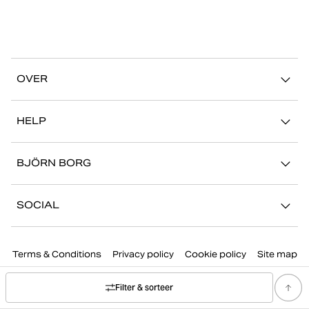
OVER
Ons verhaal
HELP
Duurzaamheid
Mijn Account
Stories
BJÖRN BORG
Contact
Onze winkels
Carrière
FAQ
SOCIAL
Pers
Retour/Claim
Instagram
Bedrijfsinformatie
Terms & Conditions
Privacy policy
Cookie policy
Site map
Facebook
TikTok
Filter & sorteer
Youtube