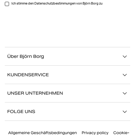
Ich stimme den Datenschutzbestimmungen von Björn Borg zu
Über Björn Borg
Über uns
KUNDENSERVICE
Nachhaltigkeit
Kontakt
Geschichten
UNSER UNTERNEHMEN
FAQ
Storefinder
Karriere bei Björn Borg
Zurückkehren/Beanspruchen
FOLGE UNS
Presse
Mein Konto
Instagram
Unternehmensführung
Allgemeine Geschäftsbedingungen
Privacy policy
Cookie-