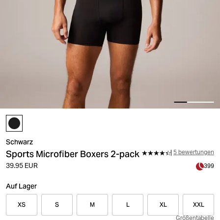
Schwarz
Sports Microfiber Boxers 2-pack
5 bewertungen
39.95 EUR
399
Auf Lager
XS
S
M
L
XL
XXL
Größentabelle