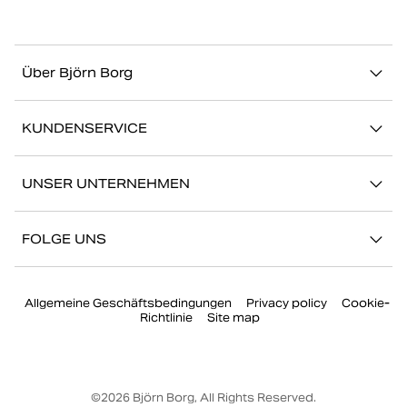
Über Björn Borg
Über uns
KUNDENSERVICE
Nachhaltigkeit
Kontakt
Geschichten
UNSER UNTERNEHMEN
FAQ
Storefinder
Karriere bei Björn Borg
Zurückkehren/Beanspruchen
FOLGE UNS
Presse
Mein Konto
Instagram
Unternehmensführung
Allgemeine Geschäftsbedingungen
Privacy policy
Cookie-
Facebook
Richtlinie
Site map
TikTok
YouTube
©
2026
Björn Borg, All Rights Reserved.