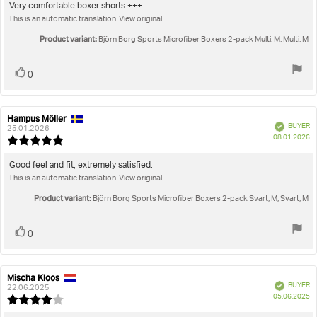
5.0
Review
Very comfortable boxer shorts +++
out
This is an automatic translation. View original.
text:
of
5
Product variant:
Björn Borg Sports Microfiber Boxers 2-pack Multi, M, Multi, M
stars
Vote
vote(s)
0
up
Hampus Möller
Review
Review
Verified
BUYER
author:
date:
25.01.2026
P
08.01.2026
Review
da
rating:
5.0
Review
Good feel and fit, extremely satisfied.
out
This is an automatic translation. View original.
text:
of
5
Product variant:
Björn Borg Sports Microfiber Boxers 2-pack Svart, M, Svart, M
stars
Vote
vote(s)
0
up
Mischa Kloos
Review
Review
Verified
BUYER
author:
date:
22.06.2025
P
05.06.2025
Review
da
rating: