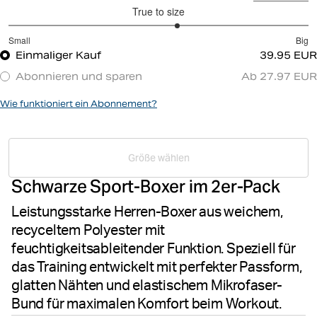
True to size
3.25
Small
Big
out
Based
Einmaliger Kauf
39.95 EUR
of
on
5
Abonnieren und sparen
Ab 27.97 EUR
8
votes
Wie funktioniert ein Abonnement?
Größe wählen
Schwarze Sport-Boxer im 2er-Pack
Leistungsstarke Herren-Boxer aus weichem,
recyceltem Polyester mit
feuchtigkeitsableitender Funktion. Speziell für
das Training entwickelt mit perfekter Passform,
glatten Nähten und elastischem Mikrofaser-
Bund für maximalen Komfort beim Workout.