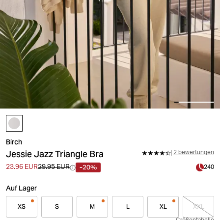
Birch
Jessie Jazz Triangle Bra
2 bewertungen
-20%
23.96 EUR
29.95 EUR
240
Auf Lager
XS
S
M
L
XL
XXL