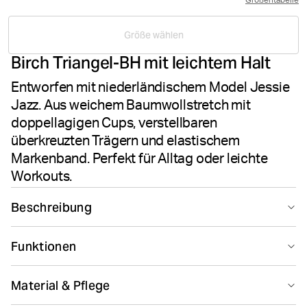
Größentabelle
Größe wählen
Birch Triangel-BH mit leichtem Halt
Entworfen mit niederländischem Model Jessie
Jazz. Aus weichem Baumwollstretch mit
doppellagigen Cups, verstellbaren
überkreuzten Trägern und elastischem
Markenband. Perfekt für Alltag oder leichte
Workouts.
Beschreibung
Der Björn Borg Jessie Jazz Triangle Bra in Birch ist ein
Funktionen
alltagstauglicher BH mit leichter Unterstützung,
entworfen in Zusammenarbeit mit dem
Suitable for sport
niederländischen Model Jessie Jazz. Gefertigt aus
Material & Pflege
weicher Bio-Baumwolle kombiniert mit Elastan, bietet