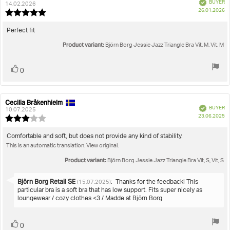
Verified
BUYER
author:
date:
14.02.2026
Jessie Jazz Triangle Bra
P
True to size
26.01.2026
Review
da
rating:
5.0
Review
Perfect fit
out
text:
Product variant:
of
Björn Borg Jessie Jazz Triangle Bra Vit, M, Vit, M
5
stars
Vote
vote(s)
0
up
Cecilia Bråkenhielm
Review
Review
Verified
BUYER
author:
date:
10.07.2025
P
23.06.2025
Review
da
rating:
3.0
Review
Comfortable and soft, but does not provide any kind of stability.
out
This is an automatic translation. View original.
text:
of
5
Product variant:
Björn Borg Jessie Jazz Triangle Bra Vit, S, Vit, S
stars
Reply
Björn Borg Retail SE
:
Thanks for the feedback! This
(15.07.2025)
from:
particular bra is a soft bra that has low support. Fits super nicely as
loungewear / cozy clothes <3 / Madde at Björn Borg
Vote
vote(s)
0