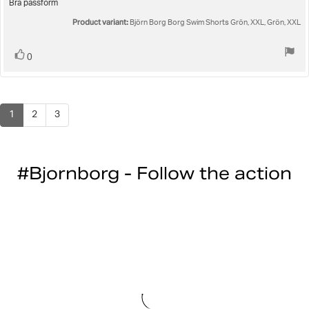
5.0
Review
Bra passform
out
text:
Product variant:
of
Björn Borg Borg Swim Shorts Grön, XXL, Grön, XXL
5
stars
Vote
vote(s)
0
up
1
2
3
#Bjornborg - Follow the action