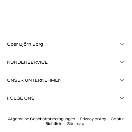
Über Björn Borg
Über uns
KUNDENSERVICE
Nachhaltigkeit
Kontakt
Geschichten
UNSER UNTERNEHMEN
FAQ
Storefinder
Karriere bei Björn Borg
Zurückkehren/Beanspruchen
FOLGE UNS
Presse
Mein Konto
Instagram
Unternehmensführung
Allgemeine Geschäftsbedingungen
Privacy policy
Cookie-
Facebook
Richtlinie
Site map
TikTok