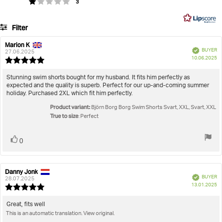
votes
Elastischer Bund mit Kordelzug ermöglicht
Rating 1 out of 5 stars
3
of
on
individuelle Passform für ganztägigen Komfort
5
33
Großer Borg-Print am Bein sorgt für markantes,
Filter
votes
charakteristisches Branding
Rating
Images
Marion K
Review
Review
Verified
BUYER
author:
Artikelnummer: 9999-1346_GN183
date:
27.06.2025
P
True to size
10.06.2025
Review
da
rating:
Herren
Sportbekleidung
Bademode
Borg Swim Shorts
5.0
Review
Stunning swim shorts bought for my husband. It fits him perfectly as
out
expected and the quality is superb. Perfect for our up-and-coming summer
text:
of
holiday. Purchased 2XL which fit him perfectly.
5
Product variant:
stars
Björn Borg Borg Swim Shorts Svart, XXL, Svart, XXL
True to size
: Perfect
Vote
vote(s)
0
up
Danny Jonk
Review
Review
Verified
BUYER
author:
date:
28.07.2025
P
13.01.2025
Review
da
rating:
5.0
Review
Great, fits well
out
This is an automatic translation. View original.
text:
of