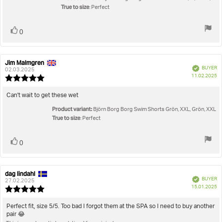
stars
True to size
: Perfect
Vote
vote(s)
0
up
Jim Malmgren
Review
Review
Verified
BUYER
author:
date:
02.03.2025
P
11.02.2025
Review
da
rating:
5.0
Review
Can't wait to get these wet
out
text:
Product variant:
of
Björn Borg Borg Swim Shorts Grön, XXL, Grön, XXL
5
True to size
: Perfect
stars
Vote
vote(s)
0
up
dag lindahl
Review
Review
Verified
BUYER
author:
date:
27.02.2025
P
15.01.2025
Review
da
rating:
5.0
Review
Perfect fit, size 5/5. Too bad I forgot them at the SPA so I need to buy another
out
pair 😂
text:
of