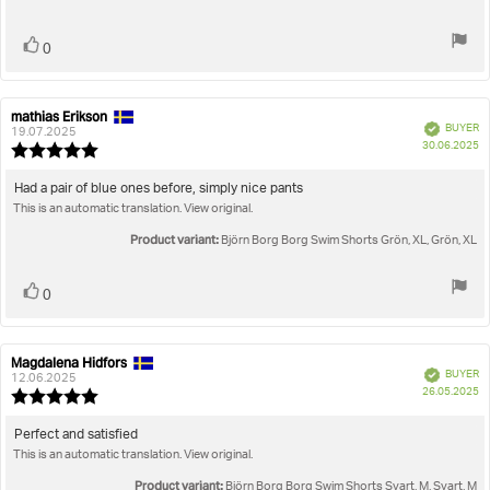
5
stars
Vote
vote(s)
0
up
mathias Erikson
Review
Review
Verified
BUYER
author:
date:
19.07.2025
P
30.06.2025
Review
da
rating:
5.0
Review
Had a pair of blue ones before, simply nice pants
out
This is an automatic translation. View original.
text:
of
5
Product variant:
Björn Borg Borg Swim Shorts Grön, XL, Grön, XL
stars
Vote
vote(s)
0
up
Magdalena Hidfors
Review
Review
Verified
BUYER
author:
date:
12.06.2025
P
26.05.2025
Review
da
rating:
5.0
Review
Perfect and satisfied
out
This is an automatic translation. View original.
text:
of
5
Product variant:
Björn Borg Borg Swim Shorts Svart, M, Svart, M