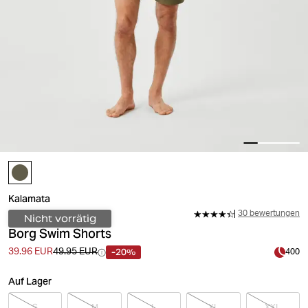
Kalamata
30 bewertungen
Nicht vorrätig
Borg Swim Shorts
-20%
39.96 EUR
49.95 EUR
400
Auf Lager
S
M
L
XL
XXL