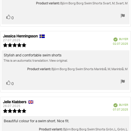
5
Product variant:
Björn Borg Borg Swim Shorts Svart, M, Svart, M
stars
Vote
vote(s)
0
up
Jessica Henningsson
Review
Review
Verified
BUYER
author:
date:
27.07.2025
P
02.07.2025
Review
da
rating:
5.0
Review
Stylish and comfortable swim shorts
out
This is an automatic translation. View original.
text:
of
5
Product variant:
Björn Borg Borg Swim Shorts Marinblå, M, Marinblå, M
stars
Vote
vote(s)
0
up
Jelle Klabbers
Review
Review
Verified
BUYER
author:
date:
26.07.2025
P
07.07.2025
Review
da
rating:
5.0
Review
Beautiful colour for a swim short. Nice fit.
out
text:
Product variant:
of
Björn Borg Borg Swim Shorts Grön, L, Grön, L