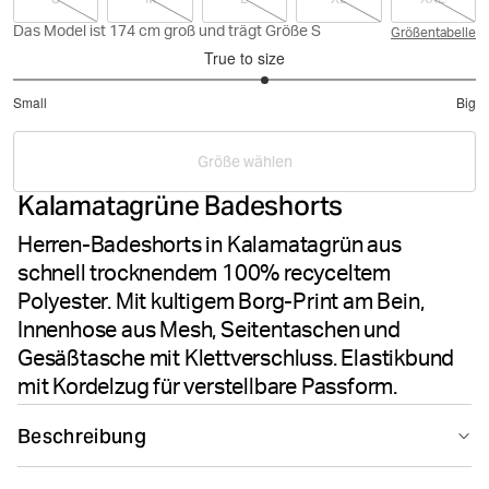
Das Model ist 174 cm groß und trägt Größe S
Größentabelle
True to size
3.181818181818182
Small
Big
out
Based
of
on
5
Größe wählen
33
Kalamatagrüne Badeshorts
votes
Herren-Badeshorts in Kalamatagrün aus
schnell trocknendem 100% recyceltem
Polyester. Mit kultigem Borg-Print am Bein,
Innenhose aus Mesh, Seitentaschen und
Gesäßtasche mit Klettverschluss. Elastikbund
mit Kordelzug für verstellbare Passform.
Beschreibung
Die Björn Borg Borg Swim Shorts in Kalamata sind deine