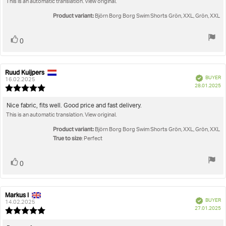
This is an automatic translation. View original.
5
stars
Product variant:
Björn Borg Borg Swim Shorts Grön, XXL, Grön, XXL
Vote
vote(s)
0
up
Ruud Kuijpers
Review
Review
Verified
BUYER
author:
date:
16.02.2025
P
28.01.2025
Review
da
rating:
5.0
Review
Nice fabric, fits well. Good price and fast delivery.
out
This is an automatic translation. View original.
text:
of
5
Product variant:
Björn Borg Borg Swim Shorts Grön, XXL, Grön, XXL
stars
True to size
: Perfect
Vote
vote(s)
0
up
Markus I
Review
Review
Verified
BUYER
author:
date:
14.02.2025
P
27.01.2025
Review
da
rating: