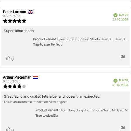
Peter Larsson
Review
Review
Verified
BUYER
author:
date:
07.08.2025
P
21.07.2025
Review
da
rating:
5.0
Review
Supersköna shorts
out
text:
Product variant:
of
Björn Borg Borg Short Shorts Svart, XL, Svart, XL
5
True to size
: Perfect
stars
Vote
vote(s)
0
up
Arthur Pieterman
Review
Review
Verified
BUYER
author:
date:
07.08.2025
P
20.07.2025
Review
da
rating:
4.0
Review
Great fabric and quality. Fits larger and looser than expected.
out
This is an automatic translation. View original.
text:
of
5
Product variant:
Björn Borg Borg Short Shorts Svart, M, Svart, M
stars
True to size
: Big
Vote
vote(s)
0