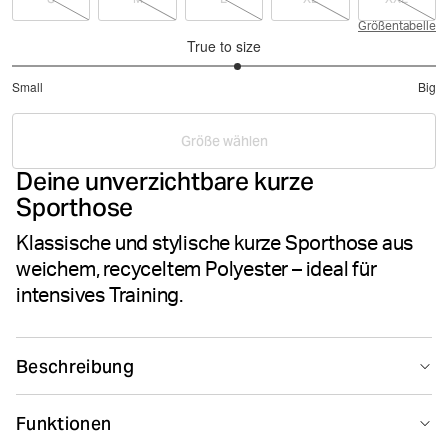
Größentabelle
True to size
3.133333333333333
Small
Big
out
Based
of
on
5
Größe wählen
45
Deine unverzichtbare kurze
votes
Sporthose
Klassische und stylische kurze Sporthose aus
weichem, recyceltem Polyester – ideal für
intensives Training.
Beschreibung
Die Borg Short Shorts sind aus leichtem, recyceltem
Funktionen
Polyester-Stretch hergestellt. Mit normaler Passform,