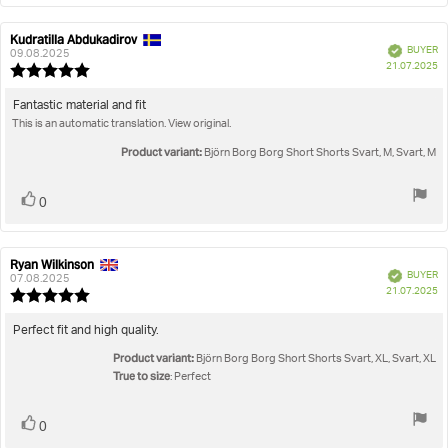
Kudratilla Abdukadirov
Review
Review
Verified
BUYER
author:
date:
09.08.2025
P
21.07.2025
Review
da
rating:
5.0
Review
Fantastic material and fit
out
This is an automatic translation. View original.
text:
of
5
Product variant:
Björn Borg Borg Short Shorts Svart, M, Svart, M
stars
Vote
vote(s)
0
up
Ryan Wilkinson
Review
Review
Verified
BUYER
author:
date:
07.08.2025
P
21.07.2025
Review
da
rating:
5.0
Review
Perfect fit and high quality.
out
text:
Product variant:
of
Björn Borg Borg Short Shorts Svart, XL, Svart, XL
5
True to size
: Perfect
stars
Vote
vote(s)
0
up