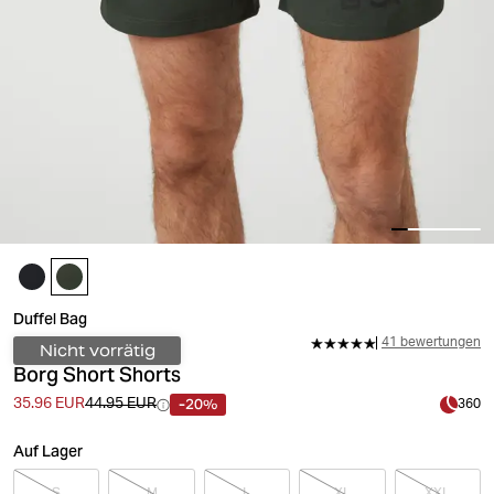
Duffel Bag
41 bewertungen
Nicht vorrätig
Borg Short Shorts
-20%
35.96 EUR
44.95 EUR
360
Auf Lager
S
M
L
XL
XXL