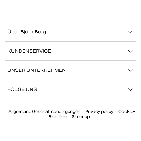
Über Björn Borg
Über uns
KUNDENSERVICE
Nachhaltigkeit
Kontakt
Geschichten
UNSER UNTERNEHMEN
FAQ
Storefinder
Karriere bei Björn Borg
Zurückkehren/Beanspruchen
FOLGE UNS
Presse
Mein Konto
Instagram
Unternehmensführung
Allgemeine Geschäftsbedingungen
Privacy policy
Cookie-
Facebook
Richtlinie
Site map
TikTok
YouTube