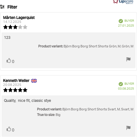
45
Filter
votes
Rating
Images
Mårten Lagerquist
Review
Review
Verified
BUYER
author:
date:
14.12.2025
P
True to size
27.01.2025
Review
da
rating:
3.0
Review
123
out
text:
Product variant:
of
Björn Borg Borg Short Shorts Grön, M, Grön, M
5
stars
Vote
vote(s)
0
up
Kenneth Weller
Review
Review
Verified
BUYER
author:
date:
20.08.2025
P
03.08.2025
Review
da
rating:
5.0
Review
Quality, nice fit, classic stye
out
text:
Product variant:
of
Björn Borg Borg Short Shorts Svart, M, Svart, M
5
True to size
: Big
stars
Vote
vote(s)
0
up