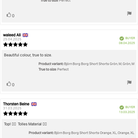
True to size
: Perfect
Vote
vote(s)
0
up
waleed Ali
Review
Review
Verified
BUYER
author:
date:
25.04.2025
P
08.04.2025
Review
da
rating:
5.0
Review
Beautiful colour, true to size.
out
text:
Product variant:
of
Björn Borg Borg Short Shorts Grön, M, Grön, M
5
True to size
: Perfect
stars
Vote
vote(s)
0
up
Thorsten Beine
Review
Review
Verified
BUYER
author:
date:
31.03.2025
P
13.03.2025
Review
da
rating:
5.0
Review
Top! 👍🏻 Tolles Material 👌🏻
out
text:
Product variant:
of
Björn Borg Borg Short Shorts Orange, XL, Orange, XL