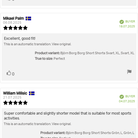
up
Mikael Palm
Review
Review
Verified
BUYER
author:
date:
06.08.2025
P
18.07.2025
Review
da
rating:
5.0
Review
Excellent, good fit!
out
This is an automatic translation. View original.
text:
of
5
Product variant:
Björn Borg Borg Short Shorts Svart, XL, Svart, XL
stars
True to size
: Perfect
Vote
vote(s)
0
up
William Milisic
Review
Review
Verified
BUYER
author:
date:
21.07.2025
P
04.07.2025
Review
da
rating:
5.0
Review
Super comfortable and slightly shorter model that is suitable for most sports
out
activities.
text:
of
This is an automatic translation. View original.
5
stars
Product variant:
Björn Borg Borg Short Shorts Grön, L, Grön, L