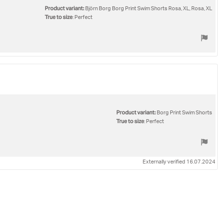
Product variant:
Björn Borg Borg Print Swim Shorts Rosa, XL, Rosa, XL
True to size
: Perfect
Product variant:
Borg Print Swim Shorts
True to size
: Perfect
Externally verified 16.07.2024