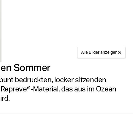
Alle Bilder anzeigen
 den Sommer
bunt bedruckten, locker sitzenden
 Repreve®-Material, das aus im Ozean
ird.
Die Björn Borg Borg Print S
Größentabelle
Polyester-Repreve®, das aus
mit einem wassersparenden 