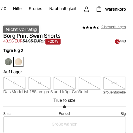
Warenkorb
T
/
€
Hilfe
Stories
Nachhaltigkeit
2 bewertungen
Nicht vorrätig
Borg Print Swim Shorts
-20%
43.96 EUR
54.95 EUR
440
Tigre Big 2
Auf Lager
S
M
L
XL
XXL
Das Model ist 185 cm groß und trägt Größe M
Größentabelle
True to size
3
Small
Perfect
Big
out
Based
of
Größe wählen
on
5
2