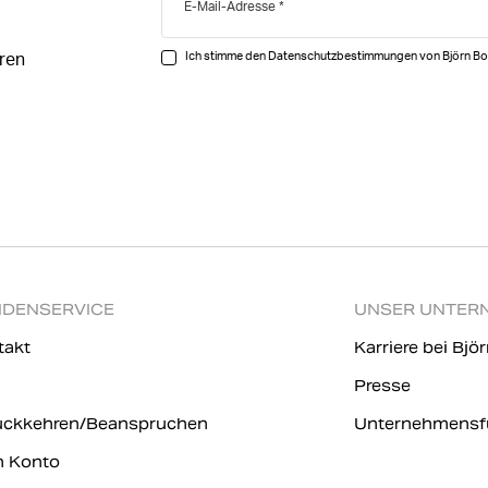
E-Mail-Adresse
Ich stimme den Datenschutzbestimmungen von Björn Bo
ären
DENSERVICE
UNSER UNTER
takt
Karriere bei Bjö
Presse
ückkehren/Beanspruchen
Unternehmensf
n Konto