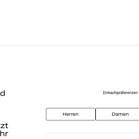
nd
Einkaufspräferenzen
t
Herren
Damen
tzt
hr