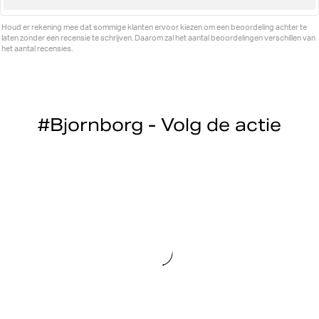
omhoog
Houd er rekening mee dat sommige klanten ervoor kiezen om een beoordeling achter te
laten zonder een recensie te schrijven. Daarom zal het aantal beoordelingen verschillen van
het aantal recensies.
#Bjornborg - Volg de actie