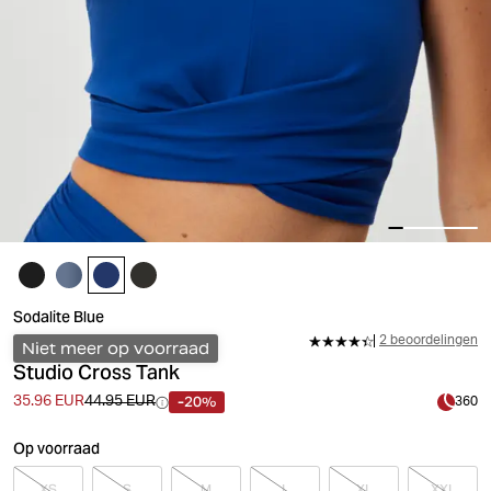
Sodalite Blue
2 beoordelingen
Niet meer op voorraad
Studio Cross Tank
-20%
35.96 EUR
44.95 EUR
360
Op voorraad
XS
S
M
L
XL
XXL