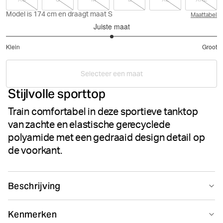
Model is 174 cm en draagt maat S
Maattabel
Juiste maat
3
Klein
Groot
uit
Gebaseerd
5
op
Selecteer een maat
1
Stijlvolle sporttop
stemmen
Train comfortabel in deze sportieve tanktop
van zachte en elastische gerecyclede
polyamide met een gedraaid design detail op
de voorkant.
Beschrijving
De Björn Borg Studio Cross Tank is een sportieve top
Kenmerken
gemaakt van zachte en elastische gerecyclede