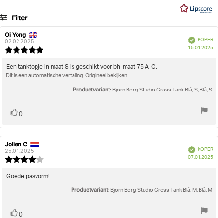
1
Filter
stemmen
Beoordeling
Afbeeldingen
Oi Yong
Auteur
Beoordelingsdatum:
Geverifieerd
KOPER
van
02.02.2025
A
Juiste maat
15.01.2025
deze
Beoordeling:
beoordeling:
5.0
uit
Beoordelingstekst:
Een tanktopje in maat S is geschikt voor bh-maat 75 A-C.
5
Dit is een automatische vertaling. Origineel bekijken.
sterren
Productvariant:
Björn Borg Studio Cross Tank Blå, S, Blå, S
Stem
stem(men)
0
omhoog
Jolien C
Auteur
Beoordelingsdatum:
Geverifieerd
KOPER
van
25.01.2025
A
07.01.2025
deze
Beoordeling:
beoordeling:
4.0
uit
Beoordelingstekst:
Goede pasvorm!
5
Productvariant:
sterren
Björn Borg Studio Cross Tank Blå, M, Blå, M
Stem
stem(men)
0