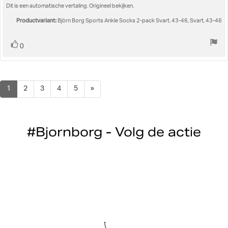
5
Dit is een automatische vertaling. Origineel bekijken.
sterren
Productvariant:
Björn Borg Sports Ankle Socks 2-pack Svart, 43-46, Svart, 43-46
Stem
stem(men)
0
omhoog
1
2
3
4
5
»
#Bjornborg - Volg de actie