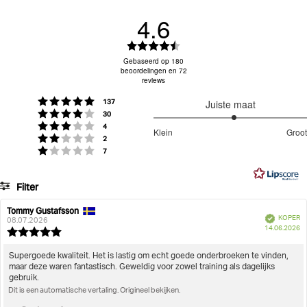
Sports Ankle Socks 2-pack
4.6
Beoordeling:
Niet strijken
Niet in de droger
Log in om je retourtarief te zien
4.6
Gebaseerd op 180
beoordelingen en 72
uit
reviews
5
sterren
stemmen
Beoordeling: 5 uit 5 sterren
137
Juiste maat
stemmen
Beoordeling: 4 uit 5 sterren
30
Machinewas op 40ºC
Wash with similar colours
3.103896103896104
stemmen
Beoordeling: 3 uit 5 sterren
4
Klein
Groot
stemmen
uit
Beoordeling: 2 uit 5 sterren
2
Gebaseerd
stemmen
Beoordeling: 1 uit 5 sterren
7
5
op
77
Filter
stemmen
Beoordeling
Afbeeldingen
Tommy Gustafsson
Auteur
Beoordelingsdatum:
Geverifieerd
KOPER
van
08.07.2026
A
Juiste maat
14.06.2026
deze
Beoordeling:
beoordeling:
5.0
uit
Beoordelingstekst:
Supergoede kwaliteit. Het is lastig om echt goede onderbroeken te vinden,
5
maar deze waren fantastisch. Geweldig voor zowel training als dagelijks
sterren
gebruik.
Dit is een automatische vertaling. Origineel bekijken.