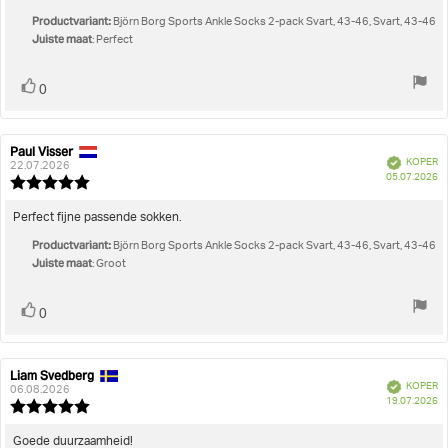
sterren
Productvariant:
Björn Borg Sports Ankle Socks 2-pack Svart, 43-46, Svart, 43-46
Juiste maat
: Perfect
Stem
stem(men)
0
omhoog
Paul Visser
Auteur
Beoordelingsdatum:
Geverifieerd
KOPER
van
22.07.2026
A
05.07.2026
deze
Beoordeling:
beoordeling:
5.0
uit
Beoordelingstekst:
Perfect fijne passende sokken.
5
Productvariant:
sterren
Björn Borg Sports Ankle Socks 2-pack Svart, 43-46, Svart, 43-46
Juiste maat
: Groot
Stem
stem(men)
0
omhoog
Liam Svedberg
Auteur
Beoordelingsdatum:
Geverifieerd
KOPER
van
06.08.2026
A
19.07.2026
deze
Beoordeling:
beoordeling:
5.0
uit
Beoordelingstekst:
Goede duurzaamheid!