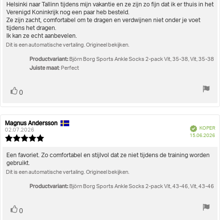
5
Helsinki naar Tallinn tijdens mijn vakantie en ze zijn zo fijn dat ik er thuis in het
sterren
Verenigd Koninkrijk nog een paar heb besteld.
Ze zijn zacht, comfortabel om te dragen en verdwijnen niet onder je voet
tijdens het dragen.
Ik kan ze echt aanbevelen.
Dit is een automatische vertaling. Origineel bekijken.
Productvariant:
Björn Borg Sports Ankle Socks 2-pack Vit, 35-38, Vit, 35-38
Juiste maat
: Perfect
Stem
stem(men)
0
omhoog
Magnus Andersson
Auteur
Beoordelingsdatum:
Geverifieerd
KOPER
van
02.07.2026
A
15.06.2026
deze
Beoordeling:
beoordeling:
5.0
uit
Beoordelingstekst:
Een favoriet. Zo comfortabel en stijlvol dat ze niet tijdens de training worden
5
gebruikt.
sterren
Dit is een automatische vertaling. Origineel bekijken.
Productvariant:
Björn Borg Sports Ankle Socks 2-pack Vit, 43-46, Vit, 43-46
Stem
stem(men)
0
omhoog