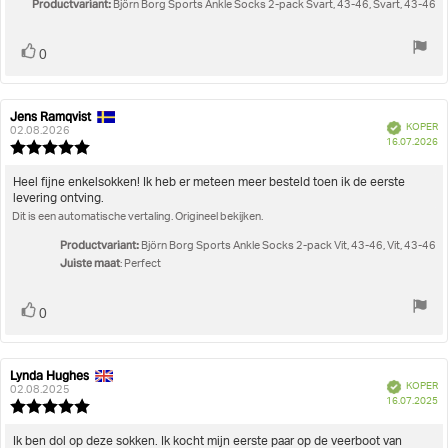
Productvariant:
Björn Borg Sports Ankle Socks 2-pack Svart, 43-46, Svart, 43-46
Stem
stem(men)
0
omhoog
Jens Ramqvist
Auteur
Beoordelingsdatum:
Geverifieerd
KOPER
van
02.08.2026
A
16.07.2026
deze
Beoordeling:
beoordeling:
5.0
uit
Beoordelingstekst:
Heel fijne enkelsokken! Ik heb er meteen meer besteld toen ik de eerste
5
levering ontving.
sterren
Dit is een automatische vertaling. Origineel bekijken.
Productvariant:
Björn Borg Sports Ankle Socks 2-pack Vit, 43-46, Vit, 43-46
Juiste maat
: Perfect
Stem
stem(men)
0
omhoog
Lynda Hughes
Auteur
Beoordelingsdatum:
Geverifieerd
KOPER
van
02.08.2025
A
16.07.2025
deze
Beoordeling:
beoordeling:
5.0
uit
Beoordelingstekst:
Ik ben dol op deze sokken. Ik kocht mijn eerste paar op de veerboot van