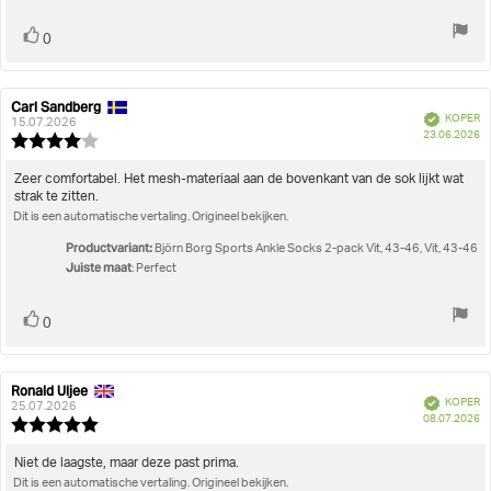
Stem
stem(men)
0
omhoog
Carl Sandberg
Auteur
Beoordelingsdatum:
Geverifieerd
KOPER
van
15.07.2026
A
23.06.2026
deze
Beoordeling:
beoordeling:
4.0
uit
Beoordelingstekst:
Zeer comfortabel. Het mesh-materiaal aan de bovenkant van de sok lijkt wat
5
strak te zitten.
sterren
Dit is een automatische vertaling. Origineel bekijken.
Productvariant:
Björn Borg Sports Ankle Socks 2-pack Vit, 43-46, Vit, 43-46
Juiste maat
: Perfect
Stem
stem(men)
0
omhoog
Ronald Uljee
Auteur
Beoordelingsdatum:
Geverifieerd
KOPER
van
25.07.2026
A
08.07.2026
deze
Beoordeling:
beoordeling:
5.0
uit
Beoordelingstekst:
Niet de laagste, maar deze past prima.
5
Dit is een automatische vertaling. Origineel bekijken.