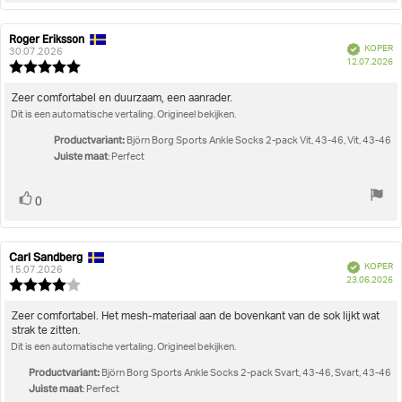
Roger Eriksson
Auteur
Beoordelingsdatum:
Geverifieerd
KOPER
van
30.07.2026
A
12.07.2026
deze
Beoordeling:
beoordeling:
5.0
uit
Beoordelingstekst:
Zeer comfortabel en duurzaam, een aanrader.
5
Dit is een automatische vertaling. Origineel bekijken.
sterren
Productvariant:
Björn Borg Sports Ankle Socks 2-pack Vit, 43-46, Vit, 43-46
Juiste maat
: Perfect
Stem
stem(men)
0
omhoog
Carl Sandberg
Auteur
Beoordelingsdatum:
Geverifieerd
KOPER
van
15.07.2026
A
23.06.2026
deze
Beoordeling:
beoordeling:
4.0
uit
Beoordelingstekst:
Zeer comfortabel. Het mesh-materiaal aan de bovenkant van de sok lijkt wat
5
strak te zitten.
sterren
Dit is een automatische vertaling. Origineel bekijken.
Productvariant:
Björn Borg Sports Ankle Socks 2-pack Svart, 43-46, Svart, 43-46
Juiste maat
: Perfect