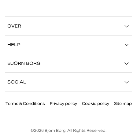
OVER
Ons verhaal
HELP
Duurzaamheid
Mijn Account
Stories
BJÖRN BORG
Contact
Onze winkels
Carrière
FAQ
SOCIAL
Pers
Retour/Claim
Instagram
Bedrijfsinformatie
Terms & Conditions
Privacy policy
Cookie policy
Site map
Facebook
TikTok
Youtube
©
2026
Björn Borg, All Rights Reserved.